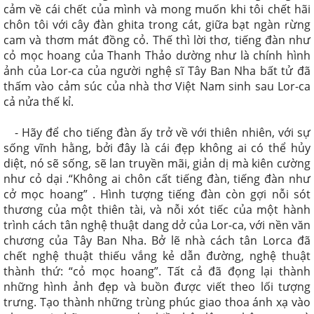
cảm về cái chết của mình và mong muốn khi tôi chết hãi
chôn tôi với cây đàn ghita trong cát, giữa bạt ngàn rừng
cam và thơm mát đồng cỏ. Thế thì lời thơ, tiếng đàn như
cỏ mọc hoang của Thanh Thảo dường như là chính hình
ảnh của Lor-ca của người nghệ sĩ Tây Ban Nha bất tử đã
thấm vào cảm súc của nhà thơ Việt Nam sinh sau Lor-ca
cả nửa thế kỉ.
- Hãy để cho tiếng đàn ấy trở về với thiên nhiên, với sự
sống vĩnh hằng, bởi đây là cái đẹp không ai có thể hủy
diệt, nó sẽ sống, sẽ lan truyền mãi, giản dị mà kiên cường
như cỏ dại .“Không ai chôn cất tiếng đàn, tiếng đàn như
cở mọc hoang” . Hình tượng tiếng đàn còn gợi nỗi sót
thương của một thiên tài, và nỗi xót tiếc của một hành
trình cách tân nghệ thuật dang dở của Lor-ca, với nền văn
chương của Tây Ban Nha. Bở lẽ nhà cách tân Lorca đã
chết nghệ thuật thiếu vắng kẻ dẫn đường, nghệ thuật
thành thứ: “cỏ mọc hoang”. Tất cả đã đọng lại thành
những hình ảnh đẹp và buồn được viết theo lối tượng
trưng. Tạo thành những trùng phúc giao thoa ánh xạ vào