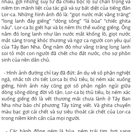
nhau, gợi những suy tư đa chiều bộc lộ sự chân trọng và
niềm tin mãnh liệt của tác giả và sự bất diệt của tiếng đàn
Lor-ca. Những hình ảnh đó là: “giọt nước mắt vầng trăng”
“long lanh đáy giếng” “dòng sông” “lá bùa” “chiếc ghita
nâu”. Lor-ca bị giết hại và bị ném thi thể xuống giếng. Ông
nằm đó long lanh như làn nước mắt khổng lồ, giọt nước
mắt sáng trong khóc thương và ngợ ca người con yêu quí
của Tây Ban Nha. Ông nằm đó như vầng trăng long lanh
soi tỏ một con người đã chết cho đất nước, cho sợ phồn
sinh của nền dân chủ.
- Hình ảnh đường chỉ tay đã đứt: ẩn dụ về số phận nghiệt
ngã, nhắc tới chi tiết Lorca bị thủ tiêu, bị ném xác xuống
giếng, hình ảnh này cũng gợi số phận ngắn ngủi giữa
dòng sông-dòng đời vô tận. Lor-ca bị thủ tiêu, bị ném xác
xuống giếng đó là vết thương mãi chưa lành ở Tây Ban
Nha như báo chí phương Tây từng viết. Và ghita chuyển
màu bạc gợi cái chết và sự siêu thoát cái chết của Lor-ca
trong niềm kính cẩn của mọi người.
- Các hành động ném lá bùa, ném trái tim, bơi sang