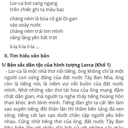
Lor-ca bơi sang ngang
trên chiếc ghi ta màu bạc
chàng ném là bùa cô gái Di-gan
vào xoáy nước
chàng ném trái tim mình
vàng lặng yên bất trợt
li-la li-la li-la …
II. Tìm hiểu văn bản
1/ Bản sắc dân tộc của hình tượng Lorca (Khổ 1)
- Lor-ca là một nhà thơ nổi tiếng, ông không chỉ là một
người con sứng đáng của đất nước Tây Ban Nha, ông
còn là tiếng nói, là niềm vui nỗi buồn của đất nước
mình. Nhờ những vần thơ tài hoa của ông mang đậm
chất dân gian, mà người ta nghe thấy tiếng hoàng hôn
than khóc ánh bình minh. Tiếng đàn ghi ta cất lên làm
sao xuyến tiếng đôi thằn lằn thì thầm bên tảng đá ven
sông, tiếng cát lạo sạo dưới chân cặp người yêu bên
nhau. Cũng nhờ tiếng thơ của ông, đất nước Tây Ban
Nha hiện lên với chiều dài lịch sử với những sắc màu