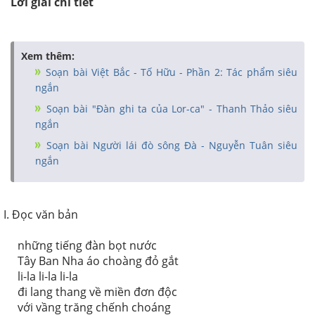
Lời giải chi tiết
Xem thêm:
Soạn bài Việt Bắc - Tố Hữu - Phần 2: Tác phẩm siêu
ngắn
Soạn bài "Đàn ghi ta của Lor-ca" - Thanh Thảo siêu
ngắn
Soạn bài Người lái đò sông Đà - Nguyễn Tuân siêu
ngắn
I. Đọc văn bản
những tiếng đàn bọt nước
Tây Ban Nha áo choàng đỏ gắt
li-la li-la li-la
đi lang thang về miền đơn độc
với vầng trăng chếnh choáng