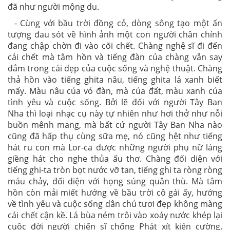
đã như người mộng du.
- Cùng với bầu trời đồng cỏ, dòng sông tạo một ấn
tượng đau sót về hình ảnh một con người chân chính
đang chập chờn đi vào cõi chết. Chàng nghệ sĩ đi đến
cái chết mà tâm hồn và tiếng đàn của chàng vẫn say
đắm trong cái đẹp của cuộc sống và nghệ thuật. Chàng
thả hồn vào tiếng ghita nâu, tiếng ghita lá xanh biết
mấy. Màu nâu của vỏ đàn, mà của đất, màu xanh của
tình yêu và cuộc sống. Bởi lẽ đối với người Tây Ban
Nha thì loại nhạc cụ này tự nhiên như hơi thở như nỗi
buồn mênh mang, mà bất cứ người Tây Ban Nha nào
cũng đã hấp thụ cùng sữa mẹ, nó cũng hệt như tiếng
hát ru con mà Lor-ca được những người phụ nữ láng
giềng hát cho nghe thủa ấu thơ. Chàng đối diện với
tiếng ghi-ta tròn bọt nước vỡ tan, tiếng ghi ta ròng ròng
máu chảy, đối diện với họng súng quân thù. Mà tâm
hồn còn mải miết hướng về bầu trời cô gái ấy, hướng
về tình yêu và cuộc sống dân chủ tươi đẹp không màng
cái chết cận kề. Lá bùa ném trôi vào xoáy nước khép lại
cuộc đời người chiến sĩ chống Phát xít kiên cường.