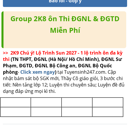
Báo lỗi - Góp ý
Group 2K8 ôn Thi ĐGNL & ĐGTD
Miễn Phí
>> 2K9 Chú ý! Lộ Trình Sun 2027 - 1 lộ trình ôn đa kỳ
thi
(TN THPT, ĐGNL (Hà Nội/ Hồ Chí Minh), ĐGNL Sư
Phạm, ĐGTD, ĐGNL Bộ Công an, ĐGNL Bộ Quốc
phòng
-
Click xem ngay
)
tại Tuyensinh247.com.
Cập
nhật bám sát bộ SGK mới, Thầy Cô giáo giỏi, 3 bước chi
tiết: Nền tảng lớp 12; Luyện thi chuyên sâu; Luyện đề đủ
dạng đáp ứng mọi kì thi.