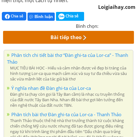
hiện thực một cách tự nhiên.
Loigiaihay.com
Chia sẻ
Chia sẻ
Bình luận
Bình chọn:
Bài tiếp theo
Phân tích chi tiết bài thơ “Đàn ghi-ta của Lor-ca” - Thanh
Thảo
MỤC TIÊU BÀI HỌC - Hiểu và cảm nhận được vẻ đẹp bi tráng của
hình tượng Lor-ca qua mạch cảm xúc và suy tư đa chiều vừa sâu
sắc vừa mãnh liệt của tác giả bài thơ
Ý nghĩa nhan đề Đàn ghi-ta của Lor-ca
Đàn ghi ta (hay còn gọi là Tây Ban cầm) là nhạc cụ truyền thống
của đất nước Tây Ban Nha. Nhan đề bài thơ gợi liên tưởng đến
nền nghệ thuật của đất nước TBN.
Phân tích bài thơ Đàn ghi-ta của Lor-ca - Thanh Thảo
Thanh Thảo thuộc thế hệ nhà thơ trưởng thành từ cuộc kháng
chiến chống Mỹ cứu nước nhưng đã tạo được giọng điệu riêng
ngay từ khi trình làng thi phẩm đầu tiên “Dấu chân qua trảng
cỏ” rồi đến “Những người đi tới biển”, sau đó là “Khối vuông ru-