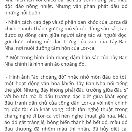
độc đáo nồng nhiệt. Nhưng vẫn phản phất đâu đó
những nỗi buồn.
- Nhân cách cao đẹp và số phận oan khốc của Lorca đã
khiến Thanh Thảo ngưỡng mộ và xúc động sâu sắc, tạo
được sự đồng cảm giữa người sáng tác và người đọc,
gợi được những nét đặc trưng của văn hóa Tây Ban
Nha, nơi nuôi dưỡng tâm hồn của Lor-ca.
* Một trong hình ảnh mang đậm bản sắc của Tây Ban
Nha chính là hình ảnh áo choàng đỏ.
- Hình ảnh “áo choàng đỏ” nhắc nhở môn đấu bò tót,
một hoạt động văn hóa khiến Tây Ban Nha nổi tiếng
thế giới. Nhưng đây không phải đấu trường giữa đấu sĩ
với bò tót mà là đấu trường đặc biệt giữa khát vọng
đấu tranh dân chủ của công dân Lor-ca với nền chính
trị độc tài của khát vọng cách tân nghệ thuật trong
chàng nghệ sĩ Lor-ca với nền nghệ thuật già nua. Màu
áo đỏ gắt tráng lệ, bỗng biến thành bê bết đỏ, màu đỏ
đau thương đã nhốm máu thi nhân, đã hủy diệt cái