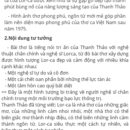
ta của Lor-ca được xem như là sự gặp gỡ đẹp tạo thành
phút bùng nổ của năng lượng sáng tạo của Thanh Thảo
- Hình ảnh thơ phong phú, ngôn từ mới mẻ góp phần
làm nên diện mạo phong phú của thơ ca Việt Nam sau
năm 1975.
2.Nội dung tư tưởng
- Bài thơ là tiếng nói tri ân của Thanh Thảo với nghệ
thuật chân chính và nghệ sĩ Lorca, từ đó bài thơ xây dựng
được hình tượng Lor-ca đẹp và cảm động với nhiều khía
cạnh khác nhau:
- Một nghệ sĩ tự do và cô đơn
- Một cái chết oan phẫn bởi những thế lực tàn ác
- Một tâm hồn cao quý bất diệt
=> Đây là một hình tượng bi tráng về người nghệ sĩ chân
chính trong một môi trường bạo lực thống trị.
Thanh Thảo đã từng viết: Lor-ca là nhà thơ của những giấc
mơ, của những linh cảm nhoi nhói, một nhà thơ có thể
biến giấc mơ thành nhịp điệu, có thể biến những linh cảm
thành ngôn từ. Lor-ca siêu thực một cách tự nhiên, và