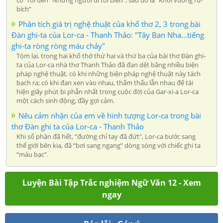
bích”
Phân tích giá trị nghệ thuật của khổ thơ 2, 3 trong bài
Đàn ghi-ta của Lor-ca - Thanh Thảo: "Tây Ban Nha...tiếng
ghi-ta ròng ròng máu chảy"
Tóm lại, trong hai khổ thớ thứ hai và thứ ba của bài thơ Đàn ghi-
ta của Lor-ca nhà thơ Thanh Thảo đã đan dệt bằng nhiều biện
pháp nghệ thuật, có khi những biện pháp nghệ thuật này tách
bạch ra; có khi đan xen vào nhau, thẩm thấu lẫn nhau để tái
hiện giây phút bi phẫn nhất trong cuộc đời của Gar-xi-a Lor-ca
một cách sinh động, đầy gợi cảm.
Nêu cảm nhận của em về hình tượng Lor-ca trong bài
thơ Đàn ghi ta của Lor-ca - Thanh Thảo
Khi số phận đã hết, “đường chỉ tay đã đứt", Lor-ca bước sang
thế giới bên kia, đã “bơi sang ngang” dòng sóng với chiếc ghi ta
“màu bạc”.
Luyện Bài Tập Trắc nghiệm Ngữ Văn 12 - Xem
ngay