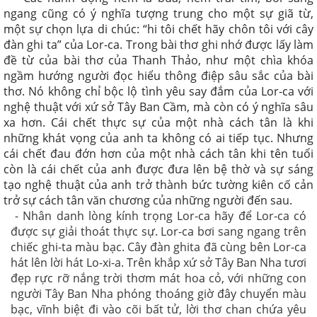
ngang cũng có ý nghĩa tượng trung cho một sự giã từ,
một sự chọn lựa di chúc: “hi tôi chết hãy chôn tôi với cây
đàn ghi ta” của Lor-ca. Trong bài thơ ghi nhớ được lấy làm
đề từ của bài thơ của Thanh Thảo, như một chìa khóa
ngầm hướng người đọc hiểu thông điệp sâu sắc của bài
thơ. Nó không chỉ bộc lộ tình yêu say đắm của Lor-ca với
nghệ thuật với xứ sở Tây Ban Cầm, mà còn có ý nghĩa sâu
xa hơn. Cái chết thực sự của một nhà cách tân là khi
những khát vọng của anh ta không có ai tiếp tục. Nhưng
cái chết đau đớn hơn của một nhà cách tân khi tên tuổi
còn là cái chết của anh được đưa lên bệ thờ và sự sáng
tạo nghệ thuật của anh trở thành bức tường kiên cố cản
trở sự cách tân văn chương của những người đến sau.
- Nhân danh lòng kính trọng Lor-ca hãy để Lor-ca có
được sự giải thoát thực sự. Lor-ca bơi sang ngang trên
chiếc ghi-ta màu bạc. Cây đàn ghita đã cùng bên Lor-ca
hát lên lời hát Lo-xi-a. Trên khắp xứ sở Tây Ban Nha tươi
đẹp rực rỡ nắng trời thơm mát hoa cỏ, với những con
người Tây Ban Nha phóng thoáng giờ đây chuyển màu
bạc, vĩnh biệt đi vào cõi bất tử, lời thơ chan chứa yêu