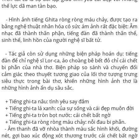
thế lực dã man tàn bạo.
- Hình ảnh tiếng Ghita ròng ròng máu chảy, được tạo ra
bằng nghệ thuật nhân hóa có sức ám ảnh rất đặc biệt: Âm
nhạc đã thành thân phận, tiếng đàn đã thành thân thể,
sinh thể, linh hồn của người nghệ sĩ bất tử.
- Tác giả còn sử dụng những biện pháp hoán dụ: tiếng
đàn để chỉ nghệ sĩ Lor-ca, áo choàng bê bết đỏ chỉ cái chết
bi phẫn của nhà thơ. Biện pháp so sánh và chuyển đổi
cảm giác theo thuyết tương giao của lối thơ tượng trưng
siêu thực trong bài thơ, khiến những hình ảnh thơ là
những hình ảnh ẩn dụ sâu sắc.
+ Tiếng ghi-ta nâu: tình yêu say đắm
+ Tiếng ghi-ta lá xanh: của sự sống và cái đẹp muôn đời
+ Tiếng ghi-ta tròn bọt nước: cái chết bất ngờ
+ Tiếng ghi-ta ròng ròng máu chảy: nỗi đau bi phẫn.
- Âm thanh đã vỡ nhòa thành màu sắc hình khối, đường
nét, gợi bao xúc động xót thương trước cái chết bất ngờ