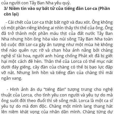
của người con Tây Ban Nha yêu quý.
3/ Niềm tin vào sự bất tử của tiếng đàn Lor-ca (Phần
còn lại)
- Cái chết của Lor-ca thật bất ngờ và đau xót. Ông không
có một phần riêng không ai nhìn thấy thi thể của ông. Ông
đã trở thành một phần máu thịt của đất nước Tây Ban
Nha nhưng hồn ông hòa vào núi sông Tây Ban Nha toàn
bộ cuộc đời Lor-ca gây ấn tượng như một mùa hè không
thể nào quên rực rỡ và chan hòa ánh nắng bởi chàng
nghệ sĩ tài hoa, người anh hùng chống Phát xít đã bị giết
hại một cách đê hèn. Thân thể của Lorca có thể mục nát
dưới đáy giếng, cây đàn của chàng có thể bị bạo lực đập
vỡ nát. Nhưng linh hồn và tiếng đàn của chàng thì mãi
ngân vang.
- Hình ảnh ấn dụ “tiếng đàn” tượng trưng cho nghệ
thuật của Lorca, cho tình yêu con người và yêu tự do mà
ông suốt đời theo đuổi thì sẽ sống mãi. Lorca là một ca sĩ
yêu tự do mà đơn độc. Chàng một mình lang thang hát
lên niềm khát vọng của nhân dân mình. Chàng từng dự