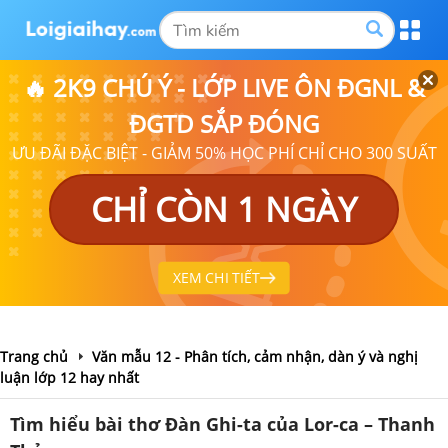
🔥 2K9 CHÚ Ý - LỚP LIVE ÔN ĐGNL &
ĐGTD SẮP ĐÓNG
ƯU ĐÃI ĐẶC BIỆT - GIẢM 50% HỌC PHÍ CHỈ CHO 300 SUẤT
CHỈ CÒN 1 NGÀY
XEM CHI TIẾT
Trang chủ
Văn mẫu 12 - Phân tích, cảm nhận, dàn ý và nghị
luận lớp 12 hay nhất
Tìm hiểu bài thơ Đàn Ghi-ta của Lor-ca – Thanh