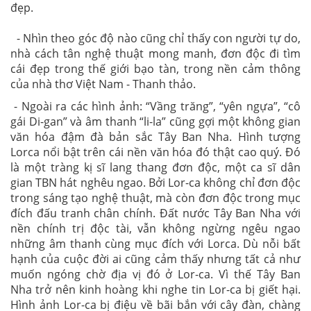
đẹp.
- Nhìn theo góc độ nào cũng chỉ thấy con người tự do,
nhà cách tân nghệ thuật mong manh, đơn độc đi tìm
cái đẹp trong thế giới bạo tàn, trong nền cảm thông
của nhà thơ Việt Nam - Thanh thảo.
- Ngoài ra các hình ảnh: “Vầng trăng”, “yên ngựa”, “cô
gái Di-gan” và âm thanh “li-la” cũng gợi một không gian
văn hóa đậm đà bản sắc Tây Ban Nha. Hình tượng
Lorca nổi bật trên cái nền văn hóa đó thật cao quý. Đó
là một tràng kị sĩ lang thang đơn độc, một ca sĩ dân
gian TBN hát nghêu ngao. Bởi Lor-ca không chỉ đơn độc
trong sáng tạo nghệ thuật, mà còn đơn độc trong mục
đích đấu tranh chân chính. Đất nước Tây Ban Nha với
nền chính trị độc tài, vẫn không ngừng ngêu ngao
những âm thanh cùng mục đích với Lorca. Dù nỗi bất
hạnh của cuộc đời ai cũng cảm thấy nhưng tất cả như
muốn ngóng chờ địa vị đó ở Lor-ca. Vì thế Tây Ban
Nha trở nên kinh hoàng khi nghe tin Lor-ca bị giết hại.
Hình ảnh Lor-ca bị điệu về bãi bắn với cây đàn, chàng