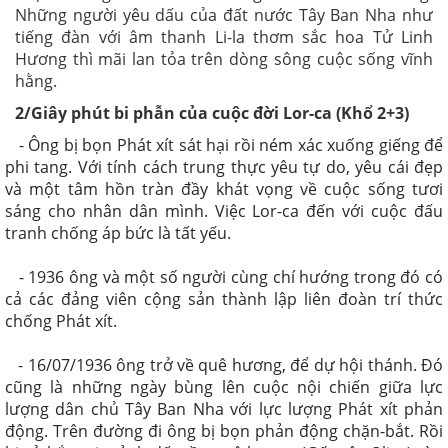
Những người yêu dấu của đất nước Tây Ban Nha như
tiếng đàn với âm thanh Li-la thơm sắc hoa Tử Linh
Hương thì mãi lan tỏa trên dòng sông cuộc sống vĩnh
hằng.
2/Giây phút bi phẫn của cuộc đời Lor-ca (Khổ 2+3)
- Ông bị bọn Phát xít sát hại rồi ném xác xuống giếng để
phi tang. Với tính cách trung thực yêu tự do, yêu cái đẹp
và một tâm hồn tràn đầy khát vọng về cuộc sống tươi
sáng cho nhân dân mình. Việc Lor-ca đến với cuộc đấu
tranh chống áp bức là tất yếu.
- 1936 ông và một số người cùng chí hướng trong đó có
cả các đảng viên cộng sản thành lập liên đoàn trí thức
chống Phát xít.
- 16/07/1936 ông trở về quê hương, để dự hội thánh. Đó
cũng là những ngày bùng lên cuộc nội chiến giữa lực
lượng dân chủ Tây Ban Nha với lực lượng Phát xít phản
động. Trên đường đi ông bị bọn phản động chặn-bắt. Rồi