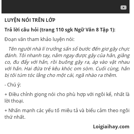
LUYỆN NÓI TRÊN LỚP
Trả lời câu hỏi
(trang 110 sgk Ngữ Văn 8 Tập 1):
Đoạn văn tham khảo luyện nói:
Tên người nhà lí trưởng sấn sổ bước đến giơ gậy chực
đánh. Tôi nhanh tay, nắm ngay được gậy của hắn, giằng
co, đu đẩy với hắn, rồi buông gậy ra, áp vào vật nhau
với hắn. Hai đứa trẻ kêu khóc om sòm. Cuối cùng, hắn
bị tôi túm tóc lẳng cho một cái, ngã nhào ra thềm.
- Chú ý:
+ Điều chỉnh giọng nói cho phù hợp với ngôi kể, nhất là
lời thoại.
+ Nhấn mạnh các yếu tố miêu tả và biểu cảm theo ngôi
thứ nhất.
Loigiaihay.com