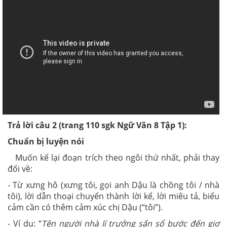
Trả lời câu 2
(trang 110 sgk Ngữ Văn 8 Tập 1):
Chuẩn bị luyện nói
Muốn kể lại đoạn trích theo ngôi thứ nhất, phải thay
đổi về:
- Từ xưng hô (xưng tôi, gọi anh Dậu là chồng tôi / nhà
tôi), lời dẫn thoại chuyển thành lời kể, lời miêu tả, biểu
cảm cần có thêm cảm xúc chị Dậu (“tôi”).
- Ví dụ: “
Tên người nhà lí trưởng sấn sổ bước đến giơ