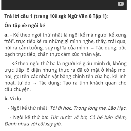
Trả lời câu 1
(trang 109 sgk Ngữ Văn 8 Tập 1):
Ôn tập về ngôi kể
a.
- Kể theo ngôi thứ nhất là ngôi kể mà người kể xưng
“tôi”, trực tiếp kể ra những gì mình nghe, thấy, trải qua,
nói ra cảm tưởng, suy nghĩa của mình → Tác dụng: bộc
bạch trực tiếp, chân thực cảm xúc nhân vật.
- Kể theo ngôi thứ ba là người kể giấu mình đi, không
trực tiếp lộ diện nhưng thực ra đã có mặt ở khắp mọi
nơi, gọi tên các nhân vật bằng chính tên của họ, kể linh
hoạt, tự do → Tác dụng: Tạo ra tính khách quan cho
câu chuyện.
b.
Ví dụ:
- Ngôi kể thứ nhất:
Tôi đi học, Trong lòng mẹ, Lão Hạc.
- Ngôi kể thứ ba:
Tức nước vỡ bờ, Cô bé bán diêm,
Đánh nhau với cối xay gió.