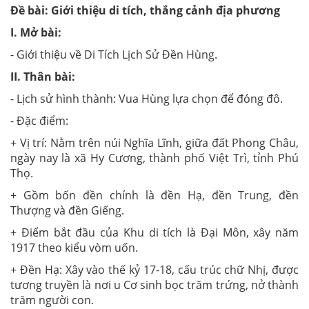
Đề bài: Giới thiệu di tích, thắng cảnh địa phương
I. Mở bài:
- Giới thiệu về Di Tích Lịch Sử Đền Hùng.
II. Thân bài:
- Lịch sử hình thành: Vua Hùng lựa chọn để đóng đô.
- Đặc điểm:
+ Vị trí: Nằm trên núi Nghĩa Lĩnh, giữa đất Phong Châu,
ngày nay là xã Hy Cương, thành phố Việt Trì, tỉnh Phú
Thọ.
+ Gồm bốn đền chính là đền Hạ, đền Trung, đền
Thượng và đền Giếng.
+ Điểm bắt đầu của Khu di tích là Đại Môn, xây năm
1917 theo kiểu vòm uốn.
+ Đền Hạ: Xây vào thế kỷ 17-18, cấu trúc chữ Nhị, được
tương truyền là nơi u Cơ sinh bọc trăm trứng, nở thành
trăm người con.