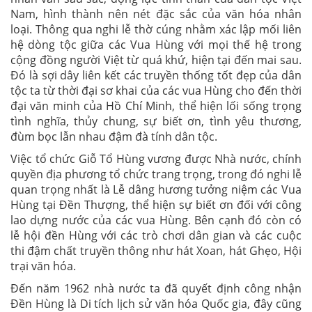
Nam, hình thành nên nét đặc sắc của văn hóa nhân
loại. Thông qua nghi lễ thờ cúng nhằm xác lập mối liên
hệ dòng tộc giữa các Vua Hùng với mọi thế hệ trong
cộng đồng người Việt từ quá khứ, hiện tại đến mai sau.
Đó là sợi dây liên kết các truyền thống tốt đẹp của dân
tộc ta từ thời đại sơ khai của các vua Hùng cho đến thời
đại văn minh của Hồ Chí Minh, thể hiện lối sống trọng
tình nghĩa, thủy chung, sự biết ơn, tình yêu thương,
đùm bọc lẫn nhau đậm đà tính dân tộc.
Việc tổ chức Giỗ Tổ Hùng vương được Nhà nước, chính
quyền địa phương tổ chức trang trọng, trong đó nghi lễ
quan trọng nhất là Lễ dâng hương tưởng niệm các Vua
Hùng tại Đền Thượng, thể hiện sự biết ơn đối với công
lao dựng nước của các vua Hùng. Bên cạnh đó còn có
lễ hội đền Hùng với các trò chơi dân gian và các cuộc
thi đậm chất truyền thông như hát Xoan, hát Ghẹo, Hội
trại văn hóa.
Đến năm 1962 nhà nước ta đã quyết định công nhận
Đền Hùng là Di tích lịch sử văn hóa Quốc gia, đây cũng