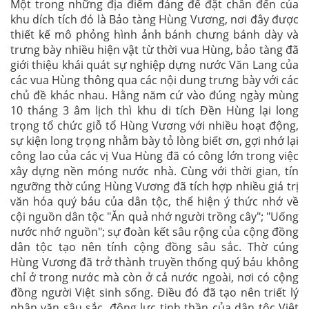
Một trong những địa điểm đáng để đặt chân đến của
khu dích tích đó là Bảo tàng Hùng Vương, nơi đây được
thiết kế mô phỏng hình ảnh bánh chưng bánh dày và
trưng bày nhiều hiện vật từ thời vua Hùng, bảo tàng đã
giới thiệu khái quát sự nghiệp dựng nước Văn Lang của
các vua Hùng thông qua các nội dung trưng bày với các
chủ đề khác nhau. Hằng năm cứ vào đúng ngày mùng
10 tháng 3 âm lịch thì khu di tích Đền Hùng lại long
trọng tổ chức giỗ tổ Hùng Vương với nhiều hoạt động,
sự kiện long trọng nhằm bày tỏ lòng biết ơn, gợi nhớ lại
công lao của các vị Vua Hùng đã có công lớn trong việc
xây dựng nền móng nước nhà. Cùng với thời gian, tín
ngưỡng thờ cúng Hùng Vương đã tích hợp nhiều giá trị
văn hóa quý báu của dân tộc, thể hiện ý thức nhớ về
cội nguồn dân tộc "Ăn quả nhớ người trồng cây"; "Uống
nước nhớ nguồn"; sự đoàn kết sâu rộng của cộng đồng
dân tộc tạo nên tính cộng đồng sâu sắc. Thờ cúng
Hùng Vương đã trở thành truyền thống quý báu không
chỉ ở trong nước mà còn ở cả nước ngoài, nơi có cộng
đồng người Việt sinh sống. Điều đó đã tạo nên triết lý
nhân văn sâu sắc, động lực tinh thần của dân tộc Việt