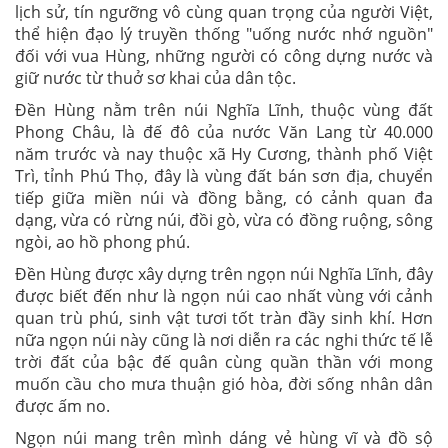
lịch sử, tín ngưỡng vô cùng quan trọng của người Việt,
thể hiện đạo lý truyền thống "uống nước nhớ nguồn"
đối với vua Hùng, những người có công dựng nước và
giữ nước từ thuở sơ khai của dân tộc.
Đền Hùng nằm trên núi Nghĩa Lĩnh, thuộc vùng đất
Phong Châu, là đế đô của nước Văn Lang từ 40.000
năm trước và nay thuộc xã Hy Cương, thành phố Việt
Trì, tỉnh Phú Thọ, đây là vùng đất bán sơn địa, chuyển
tiếp giữa miền núi và đồng bằng, có cảnh quan đa
dạng, vừa có rừng núi, đồi gò, vừa có đồng ruộng, sông
ngòi, ao hồ phong phú.
Đền Hùng được xây dựng trên ngọn núi Nghĩa Lĩnh, đây
được biết đến như là ngọn núi cao nhất vùng với cảnh
quan trù phú, sinh vật tươi tốt tràn đầy sinh khí. Hơn
nữa ngọn núi này cũng là nơi diễn ra các nghi thức tế lễ
trời đất của bậc đế quân cùng quần thần với mong
muốn cầu cho mưa thuận gió hòa, đời sống nhân dân
được ấm no.
Ngọn núi mang trên mình dáng vẻ hùng vĩ và đồ sộ