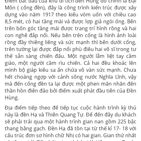
Điểm bắt đầu của khu di tích đền Hùng đó chính là Đại
Môn ( cổng đền), đây là công trình kiến trúc được xây
dựng vào năm 1917 theo kiểu vòm uốn với chiều cao
8,5 mét, có hai tầng mái và được lợp giả ngói ống. Bên
trên bốn góc tầng mái được trang trí hình rồng và hai
con nghê đắp nổi. Nếu bên trên cổng là hình ảnh loài
rồng đầy thiêng liêng và sức mạnh thì bên dưới cổng,
trên tường lại được đắp nổi phù điêu hai võ sĩ trong tư
thế sẵn sàng chiến đấu. Một người lẫm liệt tay cầm
giáo, một người cầm rìu chiến. Cả hai đều khoác lên
mình bộ giáp kiêu sa ẩn chứa vô vàn sức mạnh. Chưa
hết choáng ngợp với cảnh sông nước Nghĩa Lĩnh, vậy
mà đến cổng đền ta lại được một phen mãn nhãn đến
thần hồn điên đảo bởi điểm xuất phát đầu tiên của Đền
Hùng.
Địa điểm tiếp theo để tiếp tục cuộc hành trình kỳ thú
này là đền Hạ và Thiên Quang Tự. Để đến đây du khách
sẽ phải trải qua một hành trình gian nan gồm 225 bậc
thang bằng gạch. Đền Hạ đã tồn tại từ thế kỉ 17- 18 với
cấu trúc đơn sơ hình chữ Nhị có hai gian. Gian thứ nhất