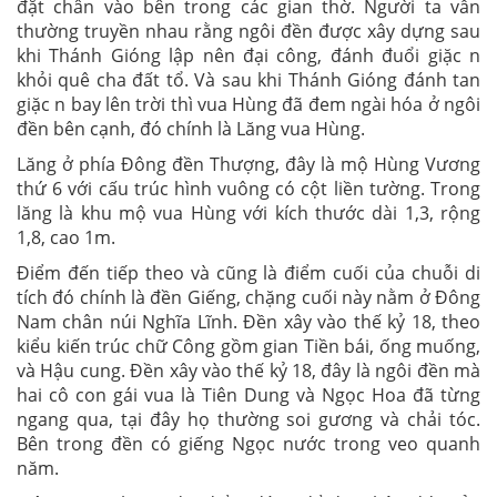
đặt chân vào bên trong các gian thờ. Người ta vẫn
thường truyền nhau rằng ngôi đền được xây dựng sau
khi Thánh Gióng lập nên đại công, đánh đuổi giặc n
khỏi quê cha đất tổ. Và sau khi Thánh Gióng đánh tan
giặc n bay lên trời thì vua Hùng đã đem ngài hóa ở ngôi
đền bên cạnh, đó chính là Lăng vua Hùng.
Lăng ở phía Đông đền Thượng, đây là mộ Hùng Vương
thứ 6 với cấu trúc hình vuông có cột liền tường. Trong
lăng là khu mộ vua Hùng với kích thước dài 1,3, rộng
1,8, cao 1m.
Điểm đến tiếp theo và cũng là điểm cuối của chuỗi di
tích đó chính là đền Giếng, chặng cuối này nằm ở Ðông
Nam chân núi Nghĩa Lĩnh. Đền xây vào thế kỷ 18, theo
kiểu kiến trúc chữ Công gồm gian Tiền bái, ống muống,
và Hậu cung. Đền xây vào thế kỷ 18, đây là ngôi đền mà
hai cô con gái vua là Tiên Dung và Ngọc Hoa đã từng
ngang qua, tại đây họ thường soi gương và chải tóc.
Bên trong đền có giếng Ngọc nước trong veo quanh
năm.