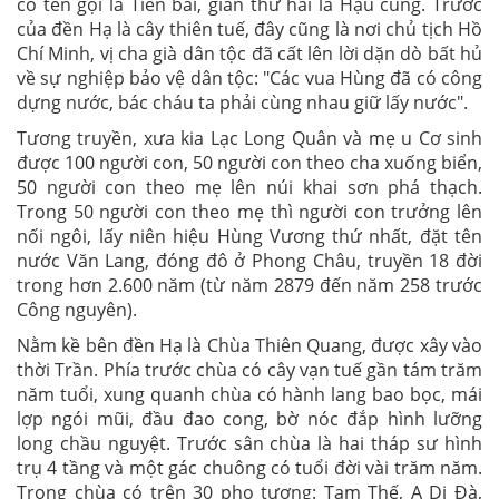
có tên gọi là Tiền bái, gian thứ hai là Hậu cung. Trước
của đền Hạ là cây thiên tuế, đây cũng là nơi chủ tịch Hồ
Chí Minh, vị cha già dân tộc đã cất lên lời dặn dò bất hủ
về sự nghiệp bảo vệ dân tộc: "Các vua Hùng đã có công
dựng nước, bác cháu ta phải cùng nhau giữ lấy nước".
Tương truyền, xưa kia Lạc Long Quân và mẹ u Cơ sinh
được 100 người con, 50 người con theo cha xuống biển,
50 người con theo mẹ lên núi khai sơn phá thạch.
Trong 50 người con theo mẹ thì người con trưởng lên
nối ngôi, lấy niên hiệu Hùng Vương thứ nhất, đặt tên
nước Văn Lang, đóng đô ở Phong Châu, truyền 18 đời
trong hơn 2.600 năm (từ năm 2879 đến năm 258 trước
Công nguyên).
Nằm kề bên đền Hạ là Chùa Thiên Quang, được xây vào
thời Trần. Phía trước chùa có cây vạn tuế gần tám trăm
năm tuổi, xung quanh chùa có hành lang bao bọc, mái
lợp ngói mũi, đầu đao cong, bờ nóc đắp hình lưỡng
long chầu nguyệt. Trước sân chùa là hai tháp sư hình
trụ 4 tầng và một gác chuông có tuổi đời vài trăm năm.
Trong chùa có trên 30 pho tượng: Tam Thế, A Di Đà,