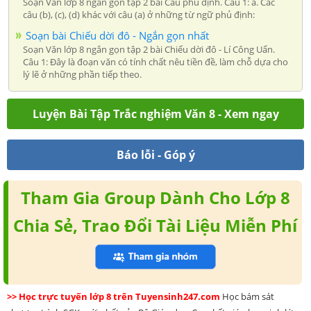
Soạn Văn lớp 8 ngắn gọn tập 2 bài Câu phủ định. Câu 1: a. Các
câu (b), (c), (d) khác với câu (a) ở những từ ngữ phủ định:
Soạn bài Chiếu dời đô - Ngắn gọn nhất
Soạn Văn lớp 8 ngắn gọn tập 2 bài Chiếu dời đô - Lí Công Uẩn.
Câu 1: Đây là đoạn văn có tính chất nêu tiền đề, làm chỗ dựa cho
lý lẽ ở những phần tiếp theo.
Luyện Bài Tập Trắc nghiệm Văn 8 - Xem ngay
Báo lỗi - Góp ý
Tham Gia Group Dành Cho Lớp 8
Chia Sẻ, Trao Đổi Tài Liệu Miễn Phí
>> Học trực tuyến lớp 8 trên Tuyensinh247.com
Học bám sát