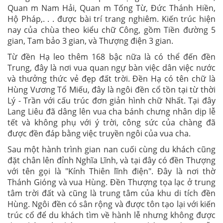
Quan m Nam Hải, Quan m Tống Từ, Đức Thánh Hiền,
Hộ Pháp,. . . được bài trí trang nghiêm. Kiến trúc hiện
nay của chùa theo kiểu chữ Công, gồm Tiền đường 5
gian, Tam bảo 3 gian, và Thượng điện 3 gian.
Từ đền Hạ leo thêm 168 bậc nữa là có thể đến đền
Trung, đây là nơi vua quan ngự bàn việc dân việc nước
và thưởng thức vẻ đẹp đất trời. Đền Hạ có tên chữ là
Hùng Vương Tổ Miếu, đây là ngôi đền cổ tồn tại từ thời
Lý - Trần với cấu trúc đơn giản hình chữ Nhất. Tại đây
Lang Liêu đã dâng lên vua cha bánh chưng nhân dịp lễ
tết và không phụ với ý trời, công sức của chàng đã
được đền đáp bằng việc truyền ngôi của vua cha.
Sau một hành trình gian nan cuối cùng du khách cũng
đặt chân lên đỉnh Nghĩa Lĩnh, và tại đây có đền Thượng
với tên gọi là "Kính Thiên lĩnh điện". Đây là nơi thờ
Thánh Gióng và vua Hùng. Đền Thượng tọa lạc ở trung
tâm trời đất và cũng là trung tâm của khu di tích đền
Hùng. Ngôi đền có sân rộng và được tôn tạo lại với kiến
trúc cổ để du khách tìm về hành lễ nhưng không được