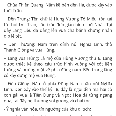
+ Chùa Thiên Quang: Nằm kề bên đền Hạ, được xây vào
thời Trần.
+ Đền Trung: Tên chữ là Hùng Vương Tổ Miếu, tồn tại
từ thời Lý - Trần, cấu trúc đơn giản hình chữ Nhất. Tại
đây Lang Liêu đã dâng lên vua cha bánh chưng nhân
dịp lễ tết.
+ Ðền Thượng: Nằm trên đỉnh núi Nghĩa Lĩnh, thờ
Thánh Gióng và vua Hùng.
+ Lăng vua Hùng: Là mộ của Hùng Vương thứ 6. Lăng
được thiết kế theo cấu trúc hình vuông với cột liền
tường và hướng mặt về phía đông nam. Bên trong lăng
có xây dựng mộ vua Hùng.
+ Đền Giếng: Nằm ở phía Đông Nam chân núi Nghĩa
Lĩnh. Đền xây vào thế kỷ 18, đây là ngôi đền mà hai cô
con gái vua là Tiên Dung và Ngọc Hoa đã từng ngang
qua, tại đây họ thường soi gương và chải tóc.
- Ý nghĩa văn hóa, tín ngưỡng của khu di tích: