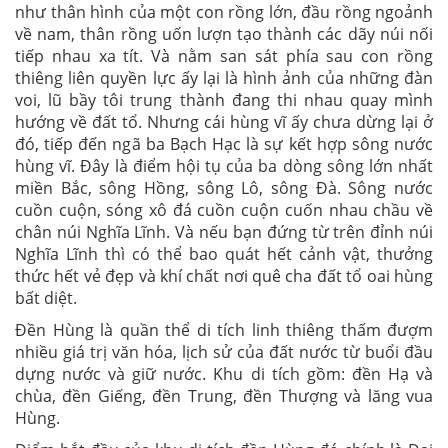
như thân hình của một con rồng lớn, đầu rồng ngoảnh
về nam, thân rồng uốn lượn tạo thành các dãy núi nối
tiếp nhau xa tít. Và nằm san sát phía sau con rồng
thiêng liên quyền lực ấy lại là hình ảnh của những đàn
voi, lũ bầy tôi trung thành đang thi nhau quay mình
hướng về đất tổ. Nhưng cái hùng vĩ ấy chưa dừng lại ở
đó, tiếp đến ngã ba Bạch Hạc là sự kết hợp sông nước
hùng vĩ. Đây là điểm hội tụ của ba dòng sông lớn nhất
miền Bắc, sông Hồng, sông Lô, sông Đà. Sông nước
cuồn cuộn, sóng xô đá cuồn cuộn cuốn nhau chầu về
chân núi Nghĩa Lĩnh. Và nếu bạn đứng từ trên đỉnh núi
Nghĩa Lĩnh thì có thể bao quát hết cảnh vật, thưởng
thức hết vẻ đẹp và khí chất nơi quê cha đất tổ oai hùng
bất diệt.
Đền Hùng là quần thể di tích linh thiêng thấm đượm
nhiều giá trị văn hóa, lịch sử của đất nước từ buổi đầu
dựng nước và giữ nước. Khu di tích gồm: đền Hạ và
chùa, đền Giếng, đền Trung, đền Thượng và lăng vua
Hùng.