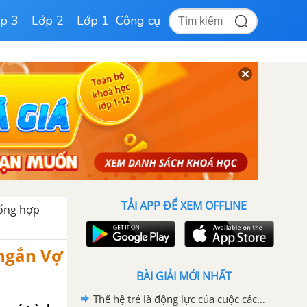
p 3
Lớp 2
Lớp 1
Công cụ
TẢI APP ĐỂ XEM OFFLINE
ổng hợp
 ngắn Vợ
BÀI GIẢI MỚI NHẤT
Thế hệ trẻ là động lực của cuộc cách mạng công nghệ 4.0 nơi trí nhân tạo tự động hoá và dữ liệu lớn đóng vai trò cốt lõi lớp 12