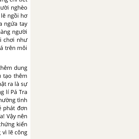
người nghèo
lẽ ngồi hơ
a ngứa tay
hàng người
đi chơi như
má trên môi
 thêm dung
ủ tạo thêm
ật ra là sự
g lí Pá Tra
thường tình
kẻ phát đơn
ữa! Vậy nên
chứng kiến
 vì lẽ công