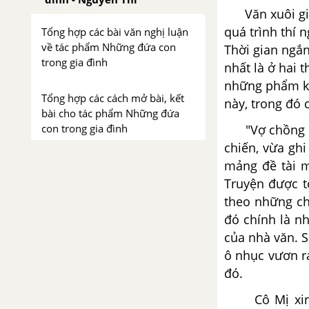
Văn xuôi giai
quá trình thí 
Tổng hợp các bài văn nghị luận
về tác phẩm Những đứa con
Thời gian ngắ
trong gia đình
nhất là ở hai t
những phẩm kế
Tổng hợp các cách mở bài, kết
này, trong đó 
bài cho tác phẩm Những đứa
"Vợ chồng A P
con trong gia đình
chiến, vừa gh
Dọn về làng - Nông Quốc
mảng đề tài m
Chấn
Truyện được t
theo những ch
Tổng hợp các bài văn nghị luận
đó chính là n
về tác phẩm Dọn về làng
của nhà văn. S
ô nhục vươn r
Tổng hợp các cách mở bài, kết
đó.
bài cho tác phẩm Dọn về làng
Cô Mị xinh đ
Chiếc thuyền ngoài xa -