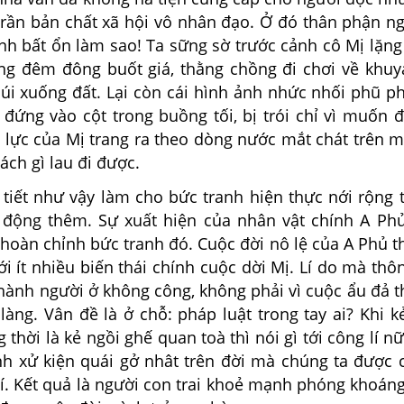
c trần bản chất xã hội vô nhân đạo. Ở đó thân phận 
 bất ổn làm sao! Ta sững sờ trước cảnh cô Mị lặng 
ng đêm đông buốt giá, thằng chồng đi chơi về khuy
úi xuống đất. Lại còn cái hình ảnh nhức nhối phũ p
i đứng vào cột trong buồng tối, bị trói chỉ vì muốn 
t lực của Mị trang ra theo dòng nước mắt chát trên 
ch gì lau đi được.
ết như vậy làm cho bức tranh hiện thực nới rộng
 động thêm. Sự xuất hiện của nhân vật chính A Ph
hoàn chỉnh bức tranh đó. Cuộc đời nô lệ của A Phủ th
với ít nhiều biến thái chính cuộc dời Mị. Lí do mà thôn
thành người ở không công, không phải vì cuộc ẩu đả 
làng. Vân đề là ở chỗ: pháp luật trong tay ai? Khi 
 thời là kẻ ngồi ghế quan toà thì nói gì tới công lí n
nh xử kiện quái gở nhât trên đời mà chúng ta được 
lí. Kết quả là người con trai khoẻ mạnh phóng khoáng