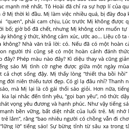
ục mạnh mẽ nhất. Tô Hoài đã chỉ ra sự hợp lí của qu
ở Mị thời kì đầu. Mị làm việc nhiều quá, bị đày đoạ 
ải “quen", phải cam chịu, Lúc trước Mị không được q
 tới bố; giờ bố đã chết, nhưng Mị không còn muốn tự
y không ý thức, không cảm xúc, ước ao... Liệu cô ta 
 không? Nhà văn trả lời: có. Nếu đã có một hoàn c
con người thì cũng sẽ có một hoàn cảnh đánh thứ
 đây? Phép màu nào đây? Kì diệu thay và cũng giản
tiếng sáo Mị tình cờ nghe được giữa một ngày mù
 cả chợt sống đậy. Mị thấy lòng “thiết tha bồi hồi”
ng đời niên thiếu tươi đẹp. Có gì lạ đâu nhỉ? Thanh 
sáo, mà Mị lại là cô gái thổi sáo giỏi. Hơn nữa, tiế
kia lại nhắc đến tình yêu, “gọi bạn yêu”, nó thức dậ
khát vọng yêu đương và hạnh phúc. Như vậy tiếng sá
 mạnh bền vững, bất diệt nhất của luổi trẻ. Mị nhớ 
trẻ lắm”, rằng “bao nhiêu người có chồng vẫn đi chơ
 “lững lờ” tiếng sáo! Sự bừng tỉnh từ sâu xa trong 