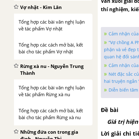
Văn xuôi giai đ
Vợ nhặt - Kim Lân
thí nghiệm, ki
Tổng hợp các bài văn nghị luận
về tác phẩm Vợ nhặt
Cảm nhận của a
“Vợ chồng A Ph
Tổng hợp các cách mở bài, kết
phận và vẻ đẹp t
bài cho tác phẩm Vợ nhặt
quan hệ đối sánh
Cảm nhận của 
Rừng xà nu - Nguyễn Trung
Thành
Nét đặc sắc củ
hai truyện ngắn 
Tổng hợp các bài văn nghị luận
Diễn biến tâm
về tác phẩm Rừng xà nu
Đề bài
Tổng hợp các cách mở bài, kết
bài cho tác phẩm Rừng xà nu
Giá trị hiệ
Những đứa con trong gia
Lời giải chi ti
đình - Nguyễn Thi