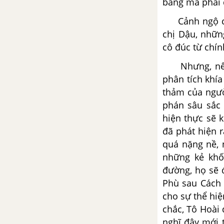
bằng mà phải 
người
Cảnh ngộ của 
Ông già và biển cả - Hê-
chị Dậu, nhữn
minh-uê
cô đúc từ chín
Tổng hợp các bài văn nghị luận
Nhưng, nếu n
về tác phẩm Ông già và biển cả
phân tích khí
thảm của ngườ
Tổng hợp các cách mở bài, kết
phán sâu sắc 
bài cho tác phẩm Ông già và
hiện thực sẽ 
biển cả
đã phát hiện 
quá nặng nề, 
CÁC DẠNG BÀI NGHỊ LUẬN VĂN HỌC LIÊN HỆ, SO SÁNH
những kẻ khố
đường, họ sẽ 
Phù sau Cách 
cho sự thể hiệ
chắc, Tô Hoài 
nghĩ đây mới t