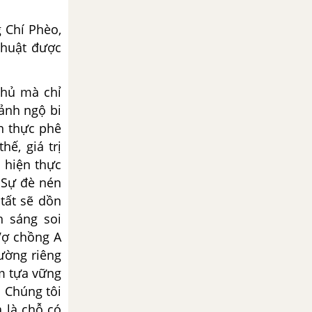
 Chí Phèo,
thuật được
Phủ mà chỉ
ảnh ngộ bi
n thực phê
ế, giá trị
 hiện thực
. Sự đè nén
tất sẽ dồn
h sáng soi
Vợ chồng A
ường riêng
ểm tựa vững
. Chúng tôi
à là chỗ có