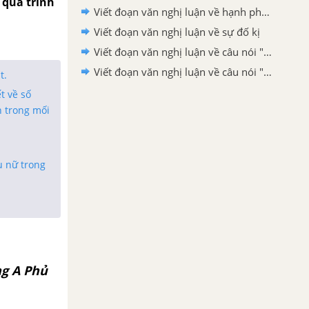
 quá trình
Viết đoạn văn nghị luận về hạnh phúc
Viết đoạn văn nghị luận về sự đố kị
Viết đoạn văn nghị luận về câu nói "Nơi nào có ý chí, nơi đó có con đường"
Viết đoạn văn nghị luận về câu nói "Có những người không dám bước đi vì sợ gãy chân, nhưng sợ gãy chân mà không dám bước đi thì khác nào chân đã gãy"
t.
t về số
n trong mối
ụ nữ trong
ng A Phủ