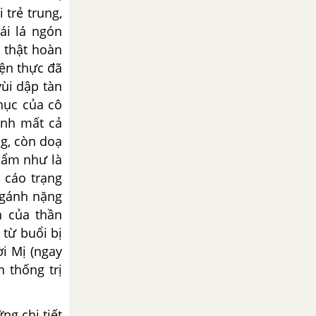
 trẻ trung,
ái lá ngón
ả thật hoàn
iện thực đã
vùi dập tàn
hục của cô
ánh mất cả
ng, còn doạ
phẩm như là
 cáo trạng
 gánh nặng
h của thần
từ buổi bị
i Mị (ngay
 thống trị
g chi tiết