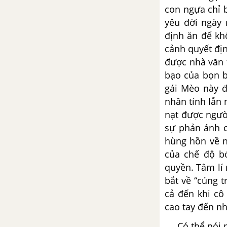
Ba, da hàng thịt
con ngựa chỉ b
yêu đời ngày 
Một người Hà Nội - Nguyễn
định ăn để khô
Khải
cảnh quyết đị
được nhà văn 
Tổng hợp các bài văn nghị luận
bạo của bọn b
về tác phẩm Một người Hà Nội
gái Mèo này đ
nhân tính lẫn 
Tổng hợp các cách mở bài, kết
nạt được ngườ
bài cho tác phẩm Một người Hà
Nội
sự phản ánh c
hùng hồn về n
Tiếng hát con tàu - Chế Lan
của chế độ bó
Viên
quyền. Tâm lí
bắt về “cúng 
Tổng hợp các bài văn nghị luận
cả đến khi cô
về tác phẩm Tiếng hát con tàu
cao tay đến nh
Tổng hợp các cách mở bài, kết
Có thể nói nh