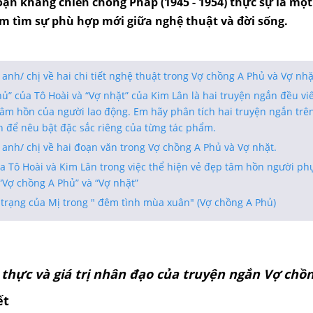
oạn kháng chiến chống Pháp (1945 - 1954) thực sự là một
ếm tìm sự phù hợp mới giữa nghệ thuật và đời sống.
nh/ chị về hai chi tiết nghệ thuật trong Vợ chồng A Phủ và Vợ nhặ
ủ” của Tô Hoài và “Vợ nhặt” của Kim Lân là hai truyện ngắn đều viế
âm hồn của người lao động. Em hãy phân tích hai truyện ngắn trê
 để nêu bật đặc sắc riêng của từng tác phẩm.
anh/ chị về hai đoạn văn trong Vợ chồng A Phủ và Vợ nhặt.
a Tô Hoài và Kim Lân trong việc thể hiện vẻ đẹp tâm hồn người ph
“Vợ chồng A Phủ” và “Vợ nhặt”
 trạng của Mị trong " đêm tình mùa xuân" (Vợ chồng A Phủ)
n thực và giá trị nhân đạo của truyện ngắn Vợ chồ
ết