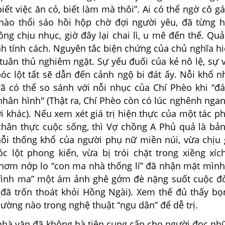
iết việc ăn cỏ, biết làm mà thôi”. Ai có thể ngờ cô gái
nào thổi sáo hồi hộp chờ đợi người yêu, đã từng h
ng chịu nhục, giờ đây lại chai lì, u mê đến thế. Qu
nh tính cách. Nguyên tắc biện chứng của chủ nghĩa h
tuân thủ nghiêm ngặt. Sự yếu đuối của kẻ nô lệ, sự 
óc lột tất sẽ dẫn đến cảnh ngộ bi đát ấy. Nỗi khổ n
ã có thể so sánh với nỗi nhục của Chí Phèo khi “đ
nhân hình" (Thật ra, Chí Phèo còn có lúc nghênh nga
i khác). Nếu xem xét giá trị hiện thực của một tác 
hân thực cuộc sống, thì Vợ chồng A Phủ quả là bản
ỗi thống khổ của người phụ nữ miền núi, vừa chịu
c lột phong kiến, vừa bị trói chặt trong xiềng xíc
 nơm nớp lo “con ma nhà thống lí” đã nhận mặt mình 
trình ma” một ám ảnh ghê gớm đè nặng suốt cuộc đờ
 đã trốn thoát khỏi Hồng Ngài). Xem thế đủ thấy bọn
ường nào trong nghệ thuật “ngu dân” để dễ trị.
à văn đã không hà tiện cung cấp cho người đọc nhữn