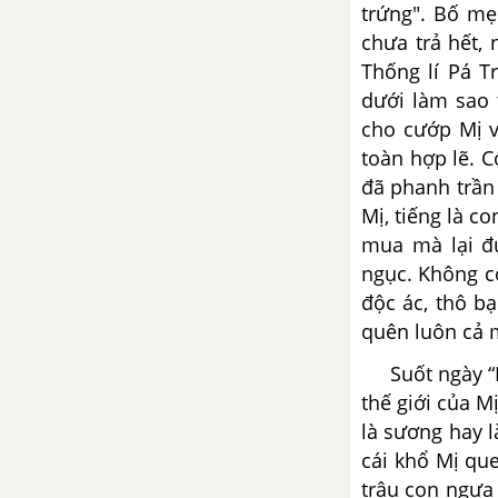
trứng". Bố mẹ
Nguyễn Minh Châu
chưa trả hết,
Thống lí Pá T
Tổng hợp các bài văn nghị luận
dưới làm sao 
về tác phẩm Chiếc thuyền ngoài
xa
cho cướp Mị v
toàn hợp lẽ. C
Tổng hợp các cách mở bài, kết
đã phanh trần
bài cho tác phẩm Chiếc thuyền
Mị, tiếng là c
ngoài xa
mua mà lại đư
ngục. Không c
Hồn Trương Ba, da hàng thịt
độc ác, thô b
– Lưu Quang Vũ
quên luôn cả 
Tổng hợp các bài văn nghị luận
Suốt ngày “Mị
về tác phẩm Hồn Trương Ba, da
thế giới của M
hàng thịt
là sương hay l
cái khổ Mị que
Tổng hợp các cách mở bài, kết
trâu con ngựa 
bài cho tác phẩm Hồn Trương