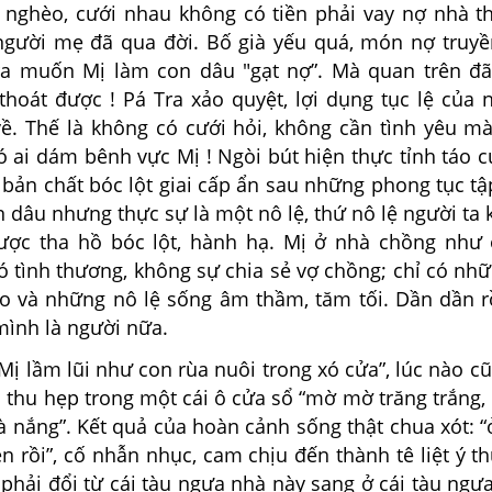
 nghèo, cưới nhau không có tiền phải vay nợ nhà th
 người mẹ đã qua đời. Bố già yếu quá, món nợ truyề
ra muốn Mị làm con dâu "gạt nợ”. Mà quan trên đ
thoát được ! Pá Tra xảo quyệt, lợi dụng tục lệ của 
ề. Thế là không có cưới hỏi, không cần tình yêu m
ó ai dám bênh vực Mị ! Ngòi bút hiện thực tỉnh táo 
 bản chất bóc lột giai cấp ẩn sau những phong tục t
on dâu nhưng thực sự là một nô lệ, thứ nô lệ người ta
ợc tha hồ bóc lột, hành hạ. Mị ở nhà chồng như 
ó tình thương, không sự chia sẻ vợ chồng; chỉ có nh
ạo và những nô lệ sống âm thầm, tăm tối. Dần dần r
mình là người nữa.
 lầm lũi như con rùa nuôi trong xó cửa”, lúc nào cũ
ị thu hẹp trong một cái ô cửa sổ “mờ mờ trăng trắng,
à nắng”. Kết quả của hoàn cảnh sống thật chua xót: “
n rồi”, cố nhẫn nhục, cam chịu đến thành tê liệt ý th
phải đổi từ cái tàu ngựa nhà này sang ở cái tàu ngự