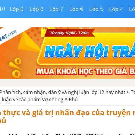
10
Lớp 9
Lớp 8
Lớp 7
Lớp 6
Lớp 5
Lớp 4
Lớ
Phân tích, cảm nhận, dàn ý và nghị luận lớp 12 hay nhất
T
ị luận về tác phẩm Vợ chồng A Phủ
ện thực và giá trị nhân đạo của truyện
hủ