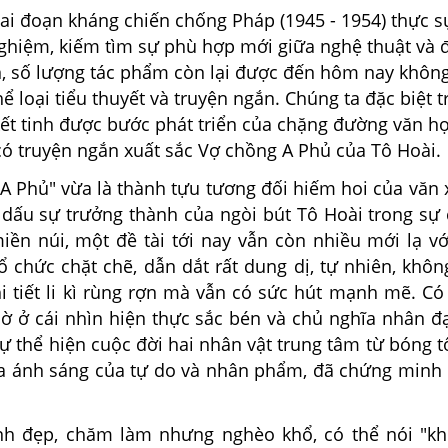
 đoạn kháng chiến chống Pháp (1945 - 1954) thực s
nghiệm, kiếm tìm sự phù hợp mới giữa nghệ thuật và 
n, số lượng tác phẩm còn lại được đến hôm nay không
hể loại tiểu thuyết và truyện ngắn. Chúng ta đặc biệt t
t tinh được bước phát triển của chặng đường văn họ
có truyện ngắn xuất sắc Vợ chồng A Phủ của Tô Hoài.
hủ" vừa là thành tựu tương đối hiếm hoi của văn 
i dấu sự trưởng thành của ngòi bút Tô Hoài trong sự
iền núi, một đề tài tới nay vẫn còn nhiều mới lạ vớ
ổ chức chặt chẽ, dẫn dắt rất dung dị, tự nhiên, khô
i tiết li kì rùng rợn mà vẫn có sức hút mạnh mẽ. Có
hờ ở cái nhìn hiện thực sắc bén và chủ nghĩa nhân đ
ự thể hiện cuộc đời hai nhân vật trung tâm từ bóng t
a ánh sáng của tự do và nhân phẩm, đã chứng minh r
ẹp, chăm làm nhưng nghèo khổ, có thể nói "khổ