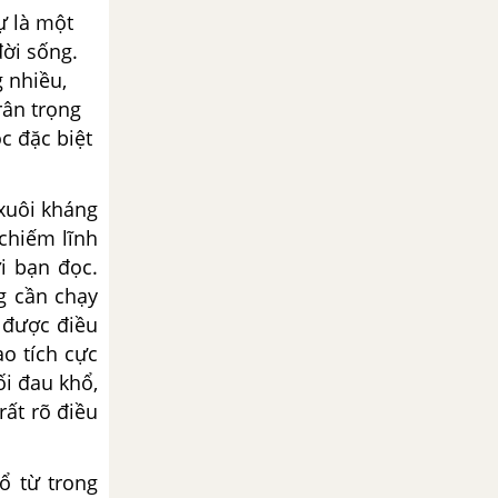
ự là một
đời sống.
 nhiều,
rân trọng
c đặc biệt
xuôi kháng
 chiếm lĩnh
i bạn đọc.
ng cần chạy
 được điều
ạo tích cực
ối đau khổ,
ất rõ điều
 từ trong