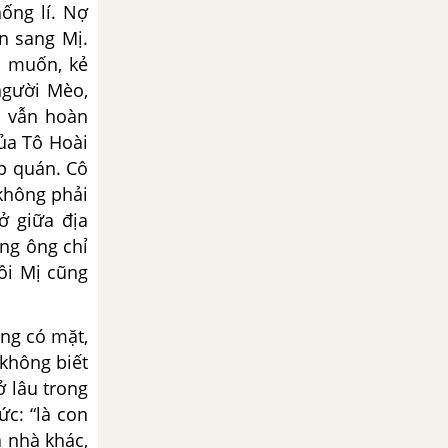
ống lí. Nợ
n sang Mị.
ã muốn, kẻ
người Mèo,
à vẫn hoàn
của Tô Hoài
ập quán. Cô
 không phải
ở giữa địa
ững ông chỉ
ồi Mị cũng
ng có mặt,
 không biết
ở lâu trong
ức: “là con
a nhà khác,