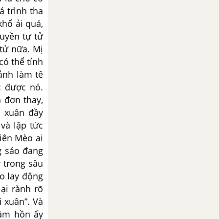
á trình tha
khổ ải quá,
uyền tự tử
 tử nữa. Mị
có thể tỉnh
ảnh làm tê
c được nó.
 đơn thay,
a xuân đầy
 và lập tức
niên Mèo ai
ng sáo đang
y trong sâu
o lay động
lại rành rõ
i xuân”. Và
tâm hồn ấy