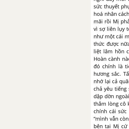
sức thuyết ph
hoá nhân cách 
mãi rồi Mị ph
vì sợ liên lụy
như một cái má
thức được nữa
liệt lâm hồn 
Hoàn cành nào
đó chính là 
hương sắc. Tất
nhớ lại cả quã
chả yêu tiếng 
dập dờn ngoài 
thẳm lòng cô 
chính cái sức
“mình vẫn còn 
bên tai Mị cứ