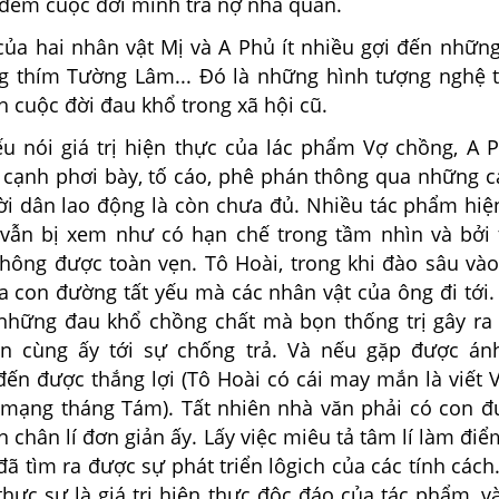
đem cuộc đời mình trả nợ nhà quan.
hai nhân vật Mị và A Phủ ít nhiều gợi đến những
g thím Tường Lâm... Đó là những hình tượng nghệ 
h cuộc đời đau khổ trong xã hội cũ.
ói giá trị hiện thực của lác phẩm Vợ chồng, A 
a cạnh phơi bày, tố cáo, phê phán thông qua những c
i dân lao động là còn chưa đủ. Nhiều tác phẩm hiệ
vẫn bị xem như có hạn chế trong tầm nhìn và bởi th
không được toàn vẹn. Tô Hoài, trong khi đào sâu vào
ra con đường tất yếu mà các nhân vật của ông đi tới
những đau khổ chồng chất mà bọn thống trị gây ra 
n cùng ấy tới sự chống trả. Và nếu gặp được án
đến được thắng lợi (Tô Hoài có cái may mắn là viết 
mạng tháng Tám). Tất nhiên nhà văn phải có con đ
n chân lí đơn giản ấy. Lấy việc miêu tả tâm lí làm đi
đã tìm ra được sự phát triển lôgich của các tính cách
hực sự là giá trị hiện thực độc đáo của tác phẩm, v