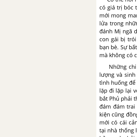
bài cho tác phẩm Tiếng hát con
có giá trị bó
tàu
mới mong manh
lửa trong nhữ
Thuốc - Lỗ Tấn
đánh Mị ngã d
con gái bị tró
Tổng hợp các bài văn nghị luận
về tác phẩm Thuốc
bạn bè. Sự bấ
mà không có cá
Tổng hợp các cách mở bài, kết
Những chi ti
bài cho tác phẩm Thuốc
lượng và sinh
tình huống để 
Số phận con người - Sô-lô-
khốp
lặp đi lặp lại 
bắt Phủ phải 
Tổng hợp các bài văn nghị luận
đám đám trai 
về tác phẩm Số phận con người
kiện cũng đồng
mới có cái cả
Tổng hợp các cách mở bài, kết
tại nhà thống 
bài cho tác phẩm Số phận con