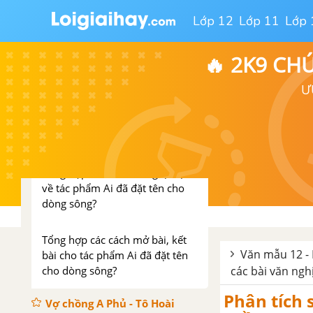
về tác phẩm Người lái đò Sông
Lớp 12
Lớp 11
Lớp 
Đà
🔥 2K9 CH
Tổng hợp các cách mở bài, kết
bài cho tác phẩm Người lái đò
Ư
Sông Đà
Ai đã đặt tên cho dòng sông -
Hoàng Phủ Ngọc Tường
Tổng hợp các bài văn nghị luận
về tác phẩm Ai đã đặt tên cho
dòng sông?
Tổng hợp các cách mở bài, kết
Văn mẫu 12 - 
bài cho tác phẩm Ai đã đặt tên
cho dòng sông?
các bài văn ngh
Phân tích 
Vợ chồng A Phủ - Tô Hoài