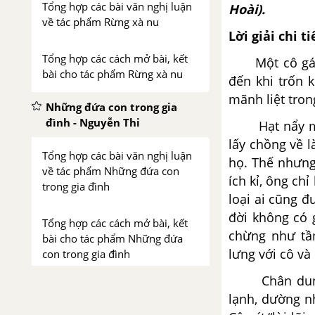
Tổng hợp các bài văn nghị luận
Hoài).
về tác phẩm Rừng xà nu
Lời giải chi ti
Tổng hợp các cách mở bài, kết
Một cô gái tr
bài cho tác phẩm Rừng xà nu
đến khi trốn 
mãnh liệt tron
Những đứa con trong gia
đình - Nguyễn Thi
Hạt nẩy mầm r
lấy chồng về 
Tổng hợp các bài văn nghị luận
họ. Thế nhưng
về tác phẩm Những đứa con
ích kỉ, ông c
trong gia đình
loại ai cũng 
đời không có 
Tổng hợp các cách mở bài, kết
chừng như tầ
bài cho tác phẩm Những đứa
lưng với cô và
con trong gia đình
Chân dung Mị
Dọn về làng - Nông Quốc
lạnh, dường nh
Chấn