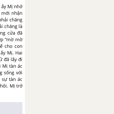
 ấy Mị nhớ
ị mới nhận
phải chăng
ải chăng là
ung cửa đã
lớp “mờ mờ
hế cho con
ấy Mị. Hai
ử đã lấy đi
i Mị tàn ác
g sống với
 sự tàn ác
ôi. Mị trở