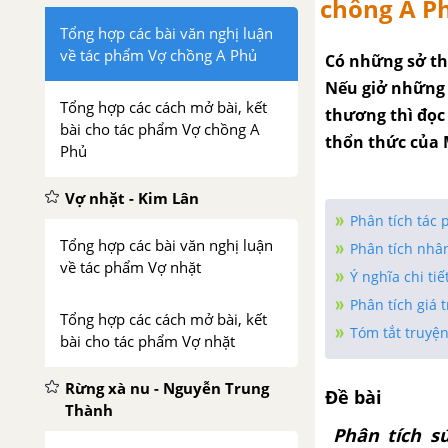
chồng A Ph
Tổng hợp các bài văn nghị luận
về tác phẩm Vợ chồng A Phủ
Có những sở th
Nếu giở những t
Tổng hợp các cách mở bài, kết
thương thì đọc
bài cho tác phẩm Vợ chồng A
thổn thức của 
Phủ
Vợ nhặt - Kim Lân
Phân tích tác
Tổng hợp các bài văn nghị luận
Phân tích nhân
về tác phẩm Vợ nhặt
Ý nghĩa chi ti
Phân tích giá 
Tổng hợp các cách mở bài, kết
Tóm tắt truyệ
bài cho tác phẩm Vợ nhặt
Rừng xà nu - Nguyễn Trung
Đề bài
Thành
Phân tích s