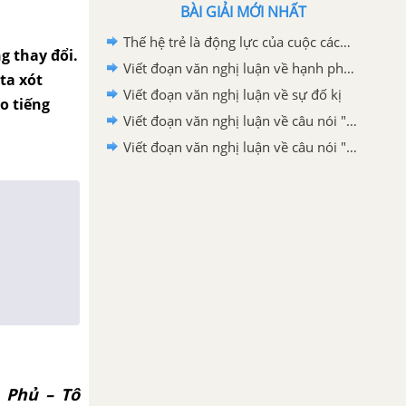
BÀI GIẢI MỚI NHẤT
Thế hệ trẻ là động lực của cuộc cách mạng công nghệ 4.0 nơi trí nhân tạo tự động hoá và dữ liệu lớn đóng vai trò cốt lõi lớp 12
g thay đổi.
Viết đoạn văn nghị luận về hạnh phúc
ta xót
Viết đoạn văn nghị luận về sự đố kị
o tiếng
Viết đoạn văn nghị luận về câu nói "Nơi nào có ý chí, nơi đó có con đường"
Viết đoạn văn nghị luận về câu nói "Có những người không dám bước đi vì sợ gãy chân, nhưng sợ gãy chân mà không dám bước đi thì khác nào chân đã gãy"
 Phủ – Tô