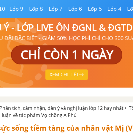
10
Lớp 9
Lớp 8
Lớp 7
Lớp 6
Lớp 5
Lớp 4
Lớ
Ú Ý - LỚP LIVE ÔN ĐGNL & ĐGT
U ĐÃI ĐẶC BIỆT - GIẢM 50% HỌC PHÍ CHỈ CHO 300 SU
CHỈ CÒN 1 NGÀY
XEM CHI TIẾT
Phân tích, cảm nhận, dàn ý và nghị luận lớp 12 hay nhất
T
ị luận về tác phẩm Vợ chồng A Phủ
sức sống tiềm tàng của nhân vật Mị (