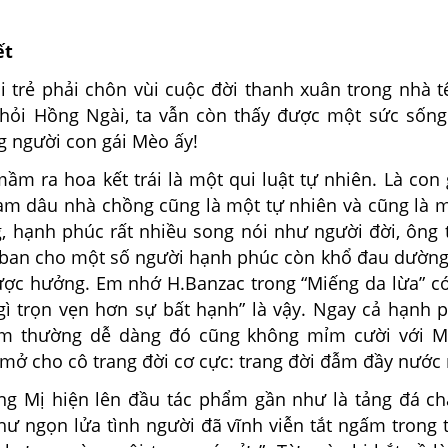
ết
ẻ phải chôn vùi cuộc đời thanh xuân trong nhà tê
khỏi Hồng Ngài, ta vẫn còn thấy được một sức sống
g người con gái Mèo ấy!
a hoa kết trái là một qui luật tự nhiên. Là con g
làm dâu nhà chồng cũng là một tự nhiên và cũng là 
, hạnh phúc rất nhiều song nói như người đời, ông t
hỉ ban cho một số người hạnh phúc còn khổ đau dườn
được hưởng. Em nhớ H.Banzac trong “Miếng da lừa” có
gì trọn vẹn hơn sự bất hạnh” là vậy. Ngay cả hạnh 
m thường dễ dàng đó cũng không mỉm cười với Mị
 mở cho cô trang đời cơ cực: trang đời đẫm đầy nước
 hiện lên đầu tác phẩm gần như là tảng đá cha
ư ngọn lửa tình người đã vĩnh viễn tắt ngấm trong t