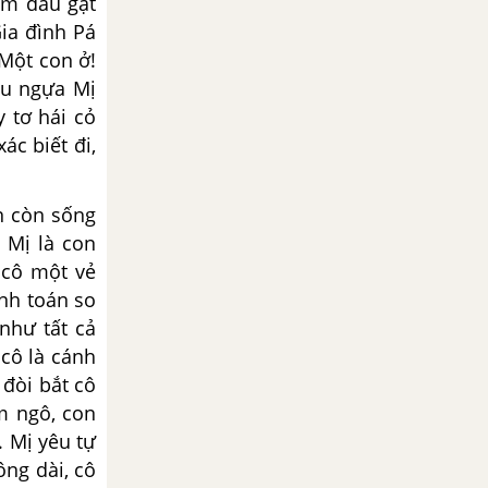
làm dâu gạt
ia đình Pá
Một con ở!
àu ngựa Mị
y tơ hái cỏ
ác biết đi,
n còn sống
 Mị là con
 cô một vẻ
nh toán so
 như tất cả
 cô là cánh
 đòi bắt cô
m ngô, con
 Mị yêu tự
ông dài, cô