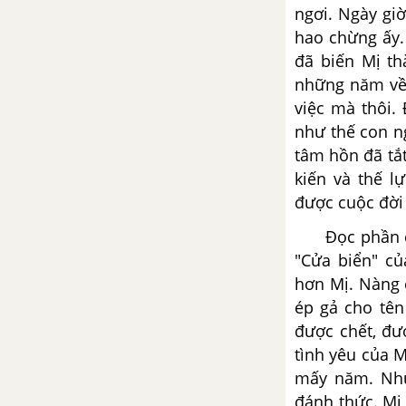
ngơi. Ngày gi
Tiếng hát con tàu - Chế Lan
hao chừng ấy. 
Viên
đã biến Mị th
Tổng hợp các bài văn nghị luận
những năm về t
về tác phẩm Tiếng hát con tàu
việc mà thôi.
như thế con n
Tổng hợp các cách mở bài, kết
tâm hồn đã tắt
bài cho tác phẩm Tiếng hát con
kiến và thế l
tàu
được cuộc đời 
Thuốc - Lỗ Tấn
Đọc phần đầu
"Cửa biển" c
Tổng hợp các bài văn nghị luận
hơn Mị. Nàng 
về tác phẩm Thuốc
ép gả cho tên
được chết, đư
Tổng hợp các cách mở bài, kết
tình yêu của M
bài cho tác phẩm Thuốc
mấy năm. Như
đánh thức. Mị
Số phận con người - Sô-lô-