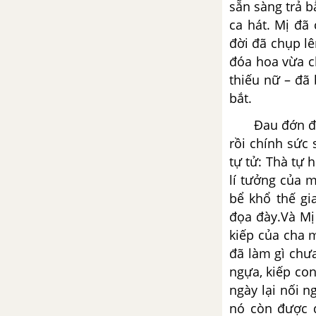
– Lưu Quang Vũ
sẵn sàng trả b
ca hát. Mị đã
Tổng hợp các bài văn nghị luận
đời đã chụp lê
về tác phẩm Hồn Trương Ba, da
đóa hoa vừa c
hàng thịt
thiếu nữ – đã 
bắt.
Tổng hợp các cách mở bài, kết
bài cho tác phẩm Hồn Trương
Đau đớn đến 
Ba, da hàng thịt
rồi chính sức
tự tử: Thà tự
Một người Hà Nội - Nguyễn
lí tưởng của 
Khải
bể khổ thế gi
Tổng hợp các bài văn nghị luận
đọa đày.Và Mị
về tác phẩm Một người Hà Nội
kiếp của cha 
đã làm gì chưa
Tổng hợp các cách mở bài, kết
ngựa, kiếp con
bài cho tác phẩm Một người Hà
ngày lại nối n
Nội
nó còn được 