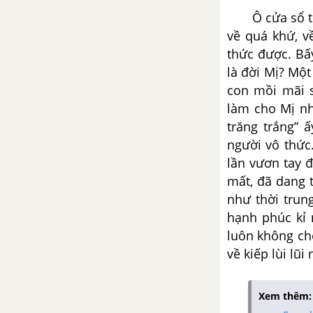
Ô cửa sổ tron
CÁC DẠNG BÀI NGHỊ LUẬN VĂN HỌC LIÊN HỆ, SO SÁNH
về quá khứ, v
thức được. Bấ
là đời Mị? Một
con mồi mãi s
làm cho Mị nh
trăng trắng” 
người vô thức
lần vươn tay đ
mất, đã dang t
như thời trun
hạnh phúc kỉ 
luôn không ch
về kiếp lùi lũ
Xem thêm: