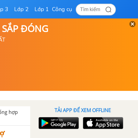
p 3
Lớp 2
Lớp 1
Công cụ
D SẮP ĐÓNG
ẤT
TẢI APP ĐỂ XEM OFFLINE
ổng hợp
Vợ