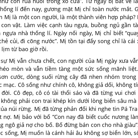
 như con rùa nuôi trong xó cửa”. Từ ngày bị bắt về 
thống lí đến nay, gương mặt Mị chỉ toàn nước mắt. G
m Mị là một con người, là một thành viên hợp pháp? 
con vật. Làm việc cạnh tàu ngựa, buồng ngủ gần t
 ngựa nhà thống lí. Ngày nối ngày, Mị chỉ biết “qua
chẻ củi, đi cõng nước”. Mị tồn tại đấy song chỉ là cái x
 lịm từ bao giờ rồi.
 Mị vẫn chưa chết, con người của Mị ngày xưa vẫ
 héo mòn và vẫn tiềm tàng một sức sống mãnh liệt.
sơn cước, dòng suối rừng cây đã nhen nhóm trong
 mạc. Cô sống như chính cô, không giả dối, không tí
 đời. Cô đẹp, cô có tài thổi sáo và đã từng vui chơi
 không phải con trai khép kín dưới lòng biển sâu mà
ủa núi rừng. Mị đã từng phản đối khi nghe tin Pá Tra
t nợ. Mị bảo với bố “Con nay đã biết cuốc nương là
g ngô giả nợ cho bố. Bố đừng bán con cho nhà giàu”.
c sống, Mị muốn là cánh hải âu không sợ biển lớn, s