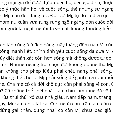
ằng mọi giá để được tự do bên bố, bên gia đình, đượ
 có ý thức hẳn hoi về cuộc sống, thế nhưng sự ngang
n Mị màu đen tang tóc. Đối với Mị, tự do là điều quí 
hớm nụ xuân vừa rung rung ngỡ ngàng đón cuộc đời
bị người ta ngắt, người ta vò nát, không thương tiếc:
tận cùng “có đến hàng mấy tháng đêm nào Mị cũn
 sống mãnh liệt, chính tình yêu cuộc sống đã đưa Mị
 hủy diệt thân xác còn hơn sống mà không được tự do
mình. Những ngang trái cuộc đời không buông tha Mị
an không cho phép Kiều phải chết, nàng phải sống,
 không thể chết vì Mị phải sống để gánh trên vai mố
mẹ. Cha mẹ cô cả đời khổ cực còn phải sống vì con. 
? Cô không thể chết phải cam chịu làm tảng đá vô tr
 rùa thui thủi xó cửa nhà giàu. Năm tiếp năm, tháng 
gày, Mị cam chịu tất cả! Con ngựa con trâu làm còn 
đứng gãi chân, đứng nhai cỏ còn Mị chưa bao giờ