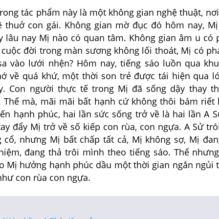
g tác phẩm này là một không gian nghệ thuật, nơi
ề thuở con gái. Không gian mờ đục đó hôm nay, M
y lâu nay Mị nào có quan tâm. Không gian âm u có 
 cuộc đời trong màn sương không lối thoát, Mị có ph
a vào lưới nhện? Hôm nay, tiếng sáo luồn qua kh
ớ về quá khứ, một thời son trẻ được tái hiện qua 
ấy. Con người thực tế trong Mị đã sống dậy thay t
. Thế mà, mãi mãi bất hạnh cứ không thôi bám riết l
ến hạnh phúc, hai lần sức sống trở về là hai lần A S
ay đẩy Mị trở về số kiếp con rùa, con ngựa. A Sử tró
g cổ, nhưng Mị bất chấp tất cả, Mị không sợ, Mị đan
niệm, đang thả trôi mình theo tiếng sáo. Thế nhưng
o Mị hưởng hạnh phúc dầu một thời gian ngắn ngủi th
i như con rùa con ngựa.