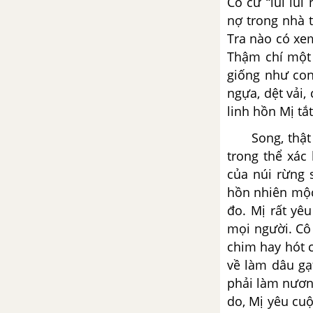
Cô cứ “lùi lũi
nợ trong nhà 
Tổng hợp các bài văn nghị luận
về tác phẩm Dọn về làng
Tra nào có xe
Thậm chí một 
Tổng hợp các cách mở bài, kết
giống như con
bài cho tác phẩm Dọn về làng
ngựa, dệt vải, 
linh hồn Mị tắt
Chiếc thuyền ngoài xa -
Nguyễn Minh Châu
Song, thật sự
trong thể xác
Tổng hợp các bài văn nghị luận
của núi rừng 
về tác phẩm Chiếc thuyền ngoài
hồn nhiên mộc
xa
đo. Mị rất yêu
mọi người. Cô
Tổng hợp các cách mở bài, kết
chim hay hót c
bài cho tác phẩm Chiếc thuyền
về làm dâu gạ
ngoài xa
phải làm nươn
Hồn Trương Ba, da hàng thịt
do, Mị yêu cuộ