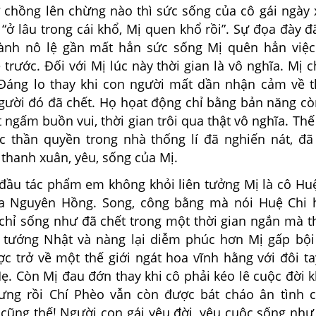
ờ chồng lên chừng nào thì sức sống của cô gái ngày 
“ở lâu trong cái khổ, Mị quen khổ rồi”. Sự đọa đày đ
ành nô lệ gần mất hẳn sức sống Mị quên hẳn việc
rước. Đối với Mị lúc này thời gian là vô nghĩa. Mị c
 Đáng lo thay khi con người mất dần nhận cảm về th
gười đó đã chết. Họ họat động chỉ bằng bản năng cò
 ngấm buồn vui, thời gian trôi qua thật vô nghĩa. Th
ực thần quyền trong nhà thống lí đã nghiến nát, đã
thanh xuân, yêu, sống của Mị.
 tác phẩm em không khỏi liên tưởng Mị là cô Huệ
ủa Nguyên Hồng. Song, công bằng mà nói Huệ Chi
chỉ sống như đã chết trong một thời gian ngắn mà th
 tướng Nhật và nàng lại diễm phúc hơn Mị gấp bội
ợc trở về một thế giới ngát hoa vĩnh hằng với đôi t
ẹ. Còn Mị đau đớn thay khi cô phải kéo lê cuộc đời 
ng rồi Chí Phèo vẫn còn được bát cháo ân tình 
 cũng thế! Người con gái yêu đời, yêu cuộc sống như