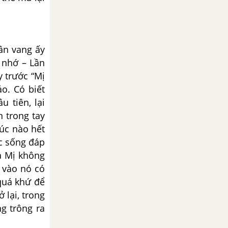
ân vang ấy
 nhớ – Lần
y trước “Mị
o. Có biết
 tiên, lại
n trong tay
lúc nào hết
ộc sống đáp
a Mị không
 vào nó có
 quá khứ để
 lại, trong
g trông ra