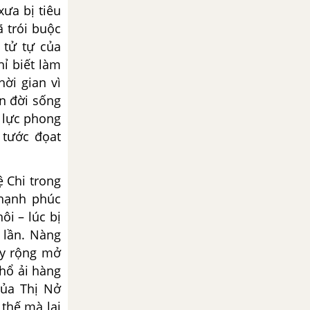
xưa bị tiêu
ã trói buộc
 tử tự của
hỉ biết làm
ời gian vì
n đời sống
ế lực phong
 tước đọat
 Chi trong
 hạnh phúc
ôi – lúc bị
 lần. Nàng
ay rộng mở
khổ ải hàng
của Thị Nở
 thế mà lại