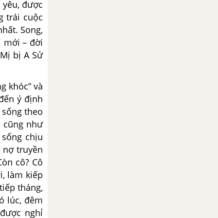
c yêu, được
 trái cuộc
nhất. Song,
 mới – đời
 Mị bị A Sử
g khóc” và
 đến ý định
, sống theo
, cũng như
 sống chịu
i nợ truyền
Còn cô? Cô
i, làm kiếp
tiếp tháng,
có lúc, đêm
 được nghỉ