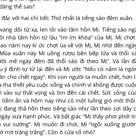
 dàng thế sao?
c với hai chi tiết: Thứ nhất là tiếng sáo đêm xuân.
g dội từ xa, len lỏi vào tâm hồn Mị. Tiếng sáo ng
i nhà tâm hồn từ lâu “im ỉm khóa” của Mị. Mị chợt
bao năm nay kí ức chợt ùa về với Mị, Mị nhớ đến ngà
. Mùa xuân này Mị uống rượu bên bếp lửa và thổi sá
ời mê ngày đêm đã thổi sáo đi theo Mị”. Và lần đầu
u ý định tự tử lại đến và Mị ước “Nếu có nắm lá ngó
 ăn cho chết ngay”. Khi con người ta muốn chết, hơn 
a tha thiết yêu cuộc sống và chính vì không được cu
i vào sự thất vọng và tìm đến cái chết. Sức sống củ
à tiềm ẩn và hôm nay như có một luồng gió mới thổi
Mị đang thả hồn theo tiếng sáo như lần theo sợi dây
gày xưa hạnh phúc. Và bất giác “Mị thấy phơi phới trở
n vui sướng”. Mị muốn đi chơi, Mị “ngồi xuống giườn
ờ mờ trăng trắng”. Còn ô cửa sổ nhỏ?