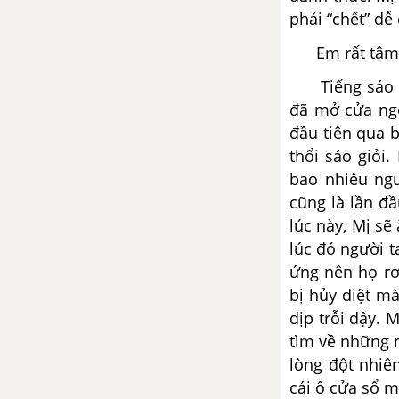
phải “chết” dễ
khốp
Em rất tâm đắ
Tổng hợp các bài văn nghị luận
về tác phẩm Số phận con người
Tiếng sáo van
đã mở cửa ngô
Tổng hợp các cách mở bài, kết
đầu tiên qua 
bài cho tác phẩm Số phận con
thổi sáo giỏi
người
bao nhiêu ngư
cũng là lần đầ
Ông già và biển cả - Hê-
lúc này, Mị sẽ
minh-uê
lúc đó người t
Tổng hợp các bài văn nghị luận
ứng nên họ rơ
về tác phẩm Ông già và biển cả
bị hủy diệt m
dịp trỗi dậy. 
Tổng hợp các cách mở bài, kết
tìm về những n
bài cho tác phẩm Ông già và
lòng đột nhiê
biển cả
cái ô cửa sổ m