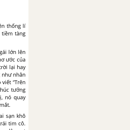
n thống lí
 tiềm tàng
ái lớn lên
mơ ước của
rời lại hay
g như nhân
 viết “Trên
phúc tưởng
, nó quay
 mắt.
i sạn khô
rái tim cô.