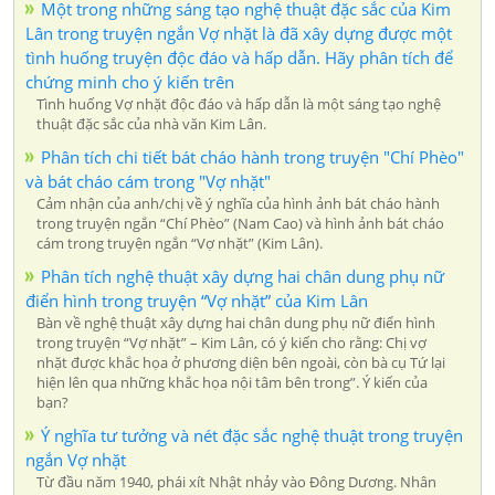
Một trong những sáng tạo nghệ thuật đặc sắc của Kim
Lân trong truyện ngắn Vợ nhặt là đã xây dựng được một
tình huống truyện độc đáo và hấp dẫn. Hãy phân tích để
chứng minh cho ý kiến trên
Tình huống Vợ nhặt độc đáo và hấp dẫn là một sáng tạo nghệ
thuật đặc sắc của nhà văn Kim Lân.
Phân tích chi tiết bát cháo hành trong truyện "Chí Phèo"
và bát cháo cám trong "Vợ nhặt"
Cảm nhận của anh/chị về ý nghĩa của hình ảnh bát cháo hành
trong truyện ngắn “Chí Phèo” (Nam Cao) và hình ảnh bát cháo
cám trong truyện ngắn “Vợ nhặt” (Kim Lân).
Phân tích nghệ thuật xây dựng hai chân dung phụ nữ
điển hình trong truyện “Vợ nhặt” của Kim Lân
Bàn về nghệ thuật xây dựng hai chân dung phụ nữ điển hình
trong truyện “Vợ nhặt” – Kim Lân, có ý kiến cho rằng: Chị vợ
nhặt được khắc họa ở phương diện bên ngoài, còn bà cụ Tứ lại
hiện lên qua những khắc họa nội tâm bên trong”. Ý kiến của
bạn?
Ý nghĩa tư tưởng và nét đặc sắc nghệ thuật trong truyện
ngắn Vợ nhặt
Từ đầu năm 1940, phái xít Nhật nhảy vào Đông Dương. Nhân