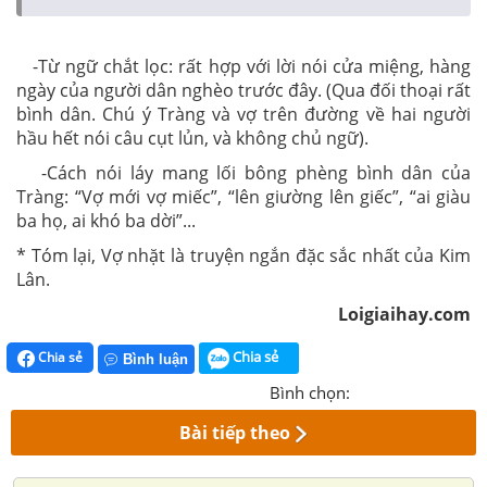
-Từ ngữ chắt lọc: rất hợp với lời nói cửa miệng, hàng
ngày của người dân nghèo trước đây. (Qua đối thoại rất
bình dân. Chú ý Tràng và vợ trên đường về hai người
hầu hết nói câu cụt lủn, và không chủ ngữ).
-Cách nói láy mang lối bông phèng bình dân của
Tràng: “Vợ mới vợ miếc”, “lên giường lên giếc”, “ai giàu
ba họ, ai khó ba dời”...
* Tóm lại, Vợ nhặt là truyện ngắn đặc sắc nhất của Kim
Lân.
Loigiaihay.com
Chia sẻ
Chia sẻ
Bình luận
Bình chọn:
Bài tiếp theo