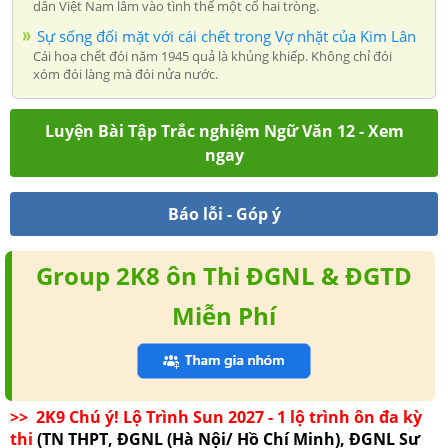
dân Việt Nam lâm vào tình thế một cổ hai tròng.
Sự sống đối mặt với cái chết trong Vợ nhặt của Kim Lân
Cái hoạ chết đói năm 1945 quả là khủng khiếp. Không chỉ đói
xóm đói làng mà đói nửa nước.
Luyện Bài Tập Trắc nghiệm Ngữ Văn 12 - Xem
ngay
Báo lỗi - Góp ý
Group 2K8 ôn Thi ĐGNL & ĐGTD
Miễn Phí
>> 2K9 Chú ý! Lộ Trình Sun 2027 - 1 lộ trình ôn đa kỳ
thi
(TN THPT, ĐGNL (Hà Nội/ Hồ Chí Minh), ĐGNL Sư