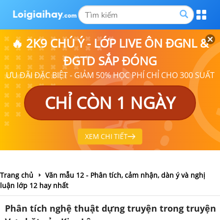
🔥 2K9 CHÚ Ý - LỚP LIVE ÔN ĐGNL &
ĐGTD SẮP ĐÓNG
ƯU ĐÃI ĐẶC BIỆT - GIẢM 50% HỌC PHÍ CHỈ CHO 300 SUẤT
CHỈ CÒN 1 NGÀY
XEM CHI TIẾT
Trang chủ
Văn mẫu 12 - Phân tích, cảm nhận, dàn ý và nghị
luận lớp 12 hay nhất
Phân tích nghệ thuật dựng truyện trong truyện