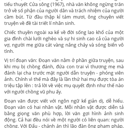
tiểu thuyết Cửa sông (1967), nhà văn không ngừng trăn
trở về số phận của người dân và trách nhiệm của người
cầm bút. Từ đầu thập kỉ tám mươi, ông chuyên viết
truyện về đề tài triết lí nhân sinh.
Chiếc thuyền ngoài xa kể về đời sống lao khổ của một
gia đình chài lưới nghèo và sự hi sinh cao cả của người
vợ, người mẹ giữa cát vàng nắng cháy và sóng biển vô
tình.
Vị trí đoạn văn: Đoạn văn nằm ở phần giữa truyện, sau
khi mụ bị chồng đánh, đứa con trai vì thương mẹ mà
đánh lại cha trước mặt người dẫn truyện - phóng viên
ảnh. Chính vì thế mà đây là lần thứ hai mụ được tòa án
triệu tập lên : trả lời về việc mụ quyết định như thế nào
với người chồng vũ phu ấy.
Đoạn văn được viết với ngôn ngữ kể giản dị, dễ hiểu.
Đoạn văn có hai nhân vật. Mỗi nhân vật được diễn tả
bằng giọng văn phù hợp, lời văn gợi hình ảnh sinh
động. Cả hai đều nói về một người có liên quan: người
chồng. Với Đẩu - chánh án thì lão đàn ông phạm pháp,