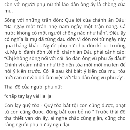
còn với người phụ nữ thì lão đàn ông ấy là chồng của
mụ.
Sống với những trận đòn: Qua lời của chánh án Đẩu:
“Ba ngày một trận nhẹ năm ngày một trận nặng. Cả
nước không có một người chồng nào như hắn
"
. Điều ấy
có nghĩa là mụ đã từng đau đớn vì đòn roi từ ngày này
qua tháng khác - Người phụ nữ chịu đòn kỉ lục trường
kì. Mụ bị đánh đòn tới nỗi chánh án Đẩu phải cảnh cáo:
“Chị không sống nổi với cái lão đàn ông vũ phu ấy đâu!"
Chính vì cảm nhận như thế nên tòa mới mời mụ lên để
hói ý kiến trước. Có lẽ sau khi biết ý kiến của mụ, tòa
mới căn cứ vào đó làm việc với “lão đàn ông vũ phu ấy”.
Thái độ của người phụ nữ:
“chấp tay lạy vái lia lịa:
Con lạy quý tòa - Quý tòa bắt tội con cũng được, phạt
tù con cũng được, đừng bắt con bỏ nó “ Trước thái độ
tha thiết van xin ấy, ai nghe chắc cũng giận, cũng cho
rằng người phụ nữ ấy ngu dại.