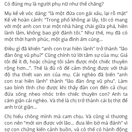
Có đúng mụ là người phụ nữ như thế chăng?
Mụ kể về vóc dáng: “là một đứa con gái xấu, lại rỗ mặt”
Kể về hoàn cảnh: “Trong phố không ai lấy, tôi có mang
với một anh con trai một nhà hàng chài giữa phá, hiền
lành lắm, không bao giờ đánh tôi.” Như thế, mụ đã có
một thời hạnh phúc, một gia đình ấm cúng...
Điều gì đã khiến “anh con trai hiền lành" trở thành "lão
đàn ông vũ phu?” Cũng chính từ lời tâm sự của mụ: Giá
tôi đẻ ít đi, hoặc chúng tôi sắm được một chiếc thuyền
rộng hơn...”. Thế là đủ rõ để cảm thông được với thái
độ tha thiết van xin của mụ. Cái nghèo đã biến “anh
con trai hiền lành” thành “lão đàn ông vũ phu”. Làm
sao bình tĩnh cho được khi thấy đàn con đến cả chục
đứa sống nheo nhóc trên chiếc thuyền con? Anh ta
căm giận cái nghèo. Và thế là chị trở thành cái bị thịt để
anh trút giận...
Chị hiểu chồng mình mà cam chịu. Và cũng vì thương
con nên “mới xin được với lão... đưa lên bờ mà đánh” vì
sợ con chứng kiến cảnh buồn, và có thế có hành động