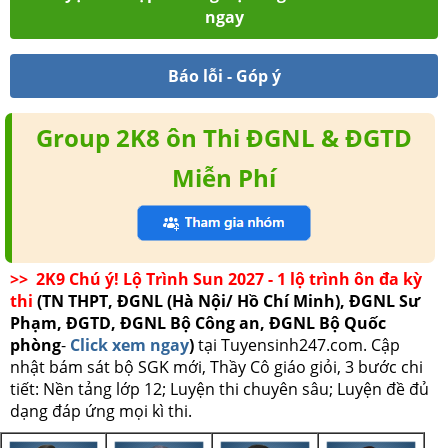
ngay
Báo lỗi - Góp ý
Group 2K8 ôn Thi ĐGNL & ĐGTD
Miễn Phí
>> 2K9 Chú ý! Lộ Trình Sun 2027 - 1 lộ trình ôn đa kỳ
thi
(TN THPT, ĐGNL (Hà Nội/ Hồ Chí Minh), ĐGNL Sư
Phạm, ĐGTD, ĐGNL Bộ Công an, ĐGNL Bộ Quốc
phòng
-
Click xem ngay
)
tại Tuyensinh247.com.
Cập
nhật bám sát bộ SGK mới, Thầy Cô giáo giỏi, 3 bước chi
tiết: Nền tảng lớp 12; Luyện thi chuyên sâu; Luyện đề đủ
dạng đáp ứng mọi kì thi.