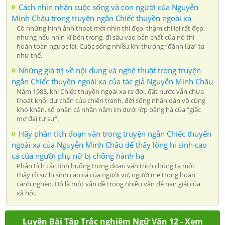
Cách nhìn nhận cuộc sống và con người của Nguyễn
Minh Châu trong truyện ngắn Chiếc thuyền ngoài xa
Có những hình ảnh thoạt mới nhìn thì đẹp, thậm chí lại rất đẹp,
nhưng nếu nhìn kĩ bên trong, đi sâu vào bản chất của nó thì
hoàn toàn ngược lại. Cuộc sống nhiều khi thường “đánh lừa” ta
như thế.
Những giá trị về nội dung và nghệ thuật trong truyện
ngắn Chiếc thuyền ngoài xa của tác giả Nguyễn Minh Châu
Năm 1983, khi Chiếc thuyền ngoài xa ra đời, đất nước vẫn chưa
thoát khỏi dư chấn của chiến tranh, đời sống nhân dân vô cùng
khó khăn, số phận cá nhân nằm im dưới lớp băng hà của “giấc
mơ đại tự sự”.
Hãy phân tích đoạn văn trong truyện ngắn Chiếc thuyến
ngoài xa của Nguyễn Minh Châu để thấy lòng hi sinh cao
cả của người phụ nữ bị chồng hành hạ
Phân tích các tình huống trong đoạn văn trích chúng ta mới
thấy rõ sự hi sinh cao cả của người vợ, người mẹ trong hoàn
cảnh nghèo. Đó là một vấn đề trong nhiều vấn đề nan giải của
xã hội.
Luyện Bài Tập Trắc nghiệm Ngữ Văn 12 - Xem