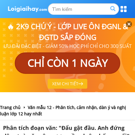
🔥 2K9 CHÚ Ý - LỚP LIVE ÔN ĐGNL &
ĐGTD SẮP ĐÓNG
ƯU ĐÃI ĐẶC BIỆT - GIẢM 50% HỌC PHÍ CHỈ CHO 300 SUẤT
CHỈ CÒN 1 NGÀY
XEM CHI TIẾT
Trang chủ
Văn mẫu 12 - Phân tích, cảm nhận, dàn ý và nghị
luận lớp 12 hay nhất
Phân tích đoạn văn: "Đẩu gật đầu. Anh đứng