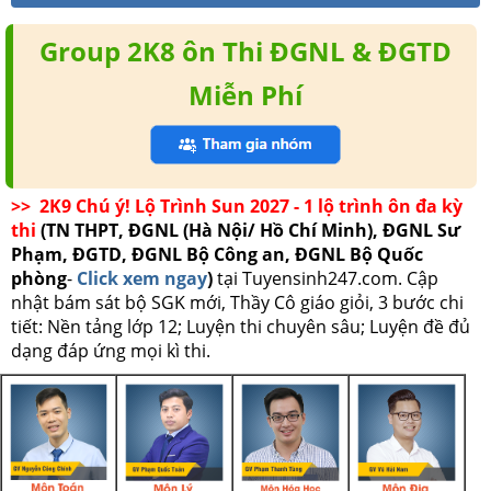
Group 2K8 ôn Thi ĐGNL & ĐGTD
Miễn Phí
>> 2K9 Chú ý! Lộ Trình Sun 2027 - 1 lộ trình ôn đa kỳ
thi
(TN THPT, ĐGNL (Hà Nội/ Hồ Chí Minh), ĐGNL Sư
Phạm, ĐGTD, ĐGNL Bộ Công an, ĐGNL Bộ Quốc
phòng
-
Click xem ngay
)
tại Tuyensinh247.com.
Cập
nhật bám sát bộ SGK mới, Thầy Cô giáo giỏi, 3 bước chi
tiết: Nền tảng lớp 12; Luyện thi chuyên sâu; Luyện đề đủ
dạng đáp ứng mọi kì thi.