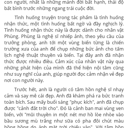
con người, nhất là những mảnh đời bất hạnh, thái độ
bất bình trước những ngang trái cuộc đời.
Tình huống truyện trong tác phẩm là tình huống
nhận thức, một tình huống bất ngờ và đầy nghịch lý.
Tình huống nhận thức này là được dành cho nhân vật
Phùng. Phùng là nghệ sĩ nhiếp ảnh, theo yêu cầu của
trưởng phòng, anh tới một vùng biển từng là chiến
trường xưa của anh để chụp những bức ảnh cho tấm
lịch nghệ thuật thuyền và biển. Tại đây anh đã nhận
thức được nhiều điều. Cảm xúc của nhân vật này qua
những phát hiện của mình đã thể hiện nội tâm cũng
như suy nghĩ của anh, giúp người đọc cảm nhận vẻ đẹp
nơi con người này.
Trước hết, anh là người có tâm hồn nghệ sĩ nhạy
cảm và say mê cái đẹp. Anh đã khám phá ra bức tranh
toàn bích. Sau mấy buổi sáng "phục kích", anh đã chụp
được "cảnh đắt trời cho". Đó là cảnh ban mai vùng ven
biển, với "mũi thuyền in một nét mơ hồ lòe nhòe vào
bầu sương mù trắng như sữa có pha đôi chút màu
hồng hồng do ánh mặt trời chiếu vào". Với tâm hồn