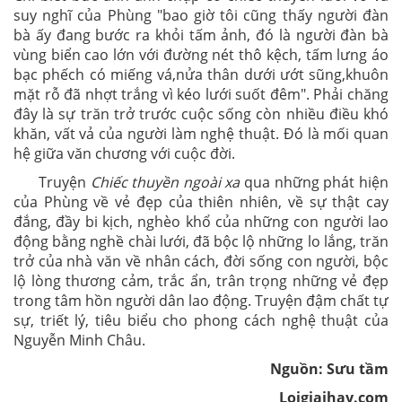
suy nghĩ của Phùng "bao giờ tôi cũng thấy người đàn
bà ấy đang bước ra khỏi tấm ảnh, đó là người đàn bà
vùng biển cao lớn với đường nét thô kệch, tấm lưng áo
bạc phếch có miếng vá,nửa thân dưới ướt sũng,khuôn
mặt rỗ đã nhợt trắng vì kéo lưới suốt đêm". Phải chăng
đây là sự trăn trở trước cuộc sống còn nhiều điều khó
khăn, vất vả của người làm nghệ thuật. Đó là mối quan
hệ giữa văn chương với cuộc đời.
Truyện
Chiếc thuyền ngoài xa
qua những phát hiện
của Phùng về vẻ đẹp của thiên nhiên, về sự thật cay
đắng, đầy bi kịch, nghèo khổ của những con người lao
động bằng nghề chài lưới, đã bộc lộ những lo lắng, trăn
trở của nhà văn về nhân cách, đời sống con người, bộc
lộ lòng thương cảm, trắc ẩn, trân trọng những vẻ đẹp
trong tâm hồn người dân lao động. Truyện đậm chất tự
sự, triết lý, tiêu biểu cho phong cách nghệ thuật của
Nguyễn Minh Châu.
Nguồn: Sưu tầm
Loigiaihay.com