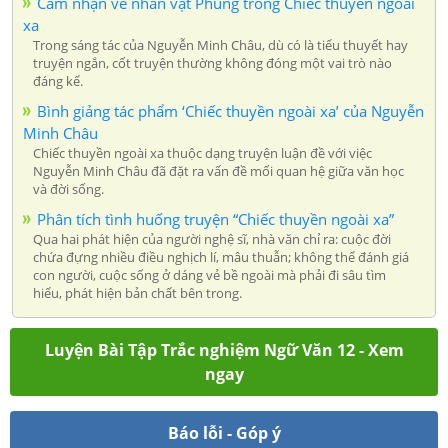
Cảm nhận về nhân vật Phùng trong Chiếc thuyền ngoài
xa
Trong sáng tác của Nguyễn Minh Châu, dù có là tiểu thuyết hay
truyện ngắn, cốt truyện thường không đóng một vai trò nào
đáng kể.
Bình giảng tác phẩm ‘Chiếc thuyền ngoài xa’ của Nguyễn
Minh Châu
Chiếc thuyền ngoài xa thuộc dạng truyện luận đề với việc
Nguyễn Minh Châu đã đặt ra vấn đề mối quan hệ giữa văn học
và đời sống.
Phân tích tình huống truyện “Chiếc thuyền ngoài xa”
Qua hai phát hiện của người nghệ sĩ, nhà văn chỉ ra: cuộc đời
chứa đựng nhiều điều nghịch lí, mâu thuẫn; không thể đánh giá
con người, cuộc sống ở dáng vẻ bề ngoài mà phải đi sâu tìm
hiểu, phát hiện bản chất bên trong.
Luyện Bài Tập Trắc nghiệm Ngữ Văn 12 - Xem
ngay
Báo lỗi - Góp ý