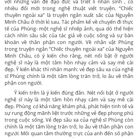
với những vấn đề đạo đức và triết lí nhân sinh , có
nhiều đổi mới trong nghệ thuật viết truyện. “Chiếc
thuyền ngoài xa” là truyện ngắn xuất sắc của Nguyễn
Minh Châu ở thời kì sau. Tác phẩm kể về chuyến đi thực
tế của Phùng- một nghệ sĩ nhiếp ảnh, qua dó thể hiện
cách nhìn sâu sắc của tác giả về cuộc sống và sự băn
khoăn về thân phận con người. Về nhân vật Phùng
trong truyện ngắn “Chiếc thuyền ngoài xa” của Nguyễn
Minh Châu, có ý kiến cho rằng, nét nổi bật ở người
nghệ sĩ này là một tâm hồn nhạy cảm và say mê cái
đẹp. Ý kiến khác thì nhấn mạnh: vẻ đẹp sâu xa của nghệ
sĩ Phùng chính là một tấm lòng trăn trở, lo âu về thân
phận con người.
Ý kiến trên là ý kiến đúng đắn
.
Nét nổi bật ở người
nghệ sĩ này là một tâm hồn nhạy cảm và say mê cái
đẹp. Phùng
có
khả năng khám phá, phát hiện tinh tế và
sự rung động mãnh liệt trước những vẻ đẹp phong phú
trong cuộc sống. Vẻ đẹp sâu xa của nghệ sĩ Phùng còn
chính là một tấm lòng trăn trở, lo âu về thân phận con
ngư
ời.
Mối quan tâm thường trực của anh đến số phận