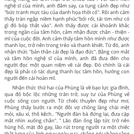
nghệ sĩ của mình, anh đắm say, ca tụng cảnh đẹp như
"bức tranh mực tàu của danh họa thời cổ". Rồi anh cảm
thấy tràn ngập niềm hạnh phúc"bối rối, tái tim như có
gì đó bóp thắt vào". Anh thấy được cái khoảnh khắc
trong ngần của tâm hồn, cảm nhận được chân - thiện -
mĩ của cuộc đời. Anh cảm thấy tâm hồn mình như được
thanh lọc, trở nên trong trẻo và thanh khiết. Từ đó, anh
nhận thức "bản thân cái đẹp là đạo đức". Bằng con mắt
và tâm hồn nghệ sĩ của mình, anh đã đưa đến cho
người đọc một quan niệm về cái đẹp. Đó chính là cái
đẹp là phải có tác dụng thanh lọc tâm hồn, hướng con
người đến cái hoàn mĩ.
Nhận thức thứ hai của Phùng là về bạo lực gia đình,
qua đó bộc lộc những trăn trở, suy tư của Phùng vể
cuộc sống con người. Từ chiếc thuyền đẹp như mơ,
Phùng thấy bước ra một đôi vợ chồng làng chài mệt
mỏi, xấu xí, thô kệch.. "Người đàn bà đứng lại, đưa cặp
mắt nhìn xuống chân". " Lão đàn ông lập tức trở nên
hùng hổ, mặt đỏ gay, lão rút trong người ra một chiếc
thắt lưng của lính nguỵ ngày xưa, chẳng nói chẳng rằng