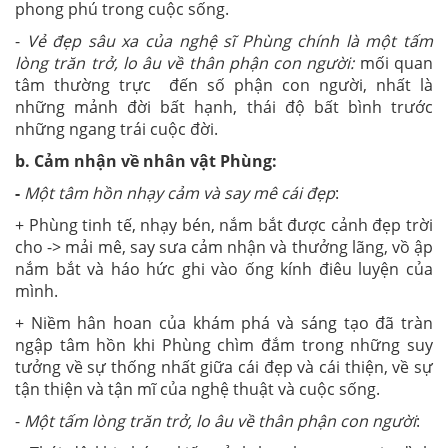
phong phú trong cuộc sống.
-
Vẻ đẹp sâu xa của nghệ sĩ Phùng chính là một tấm
lòng trăn trở, lo âu về thân phận con người:
mối quan
tâm thường trực đến số phận con người, nhất là
những mảnh đời bất hạnh, thái độ bất bình trước
những ngang trái cuộc đời.
b. Cảm nhận về nhân vật Phùng:
-
Một tâm hồn nhạy cảm và say mê cái đẹp
:
+ Phùng tinh tế, nhạy bén, nắm bắt được cảnh đẹp trời
cho -> mải mê, say sưa cảm nhận và thưởng lãng, vồ ập
nắm bắt và háo hức ghi vào ống kính điêu luyện của
mình.
+ Niềm hân hoan của khám phá và sáng tạo đã tràn
ngập tâm hồn khi Phùng chìm đắm trong những suy
tưởng về sự thống nhất giữa cái đẹp và cái thiện, về sự
tận thiện và tận mĩ của nghệ thuật và cuộc sống.
-
Một tấm lòng trăn trở, lo âu về thân phận con người
: