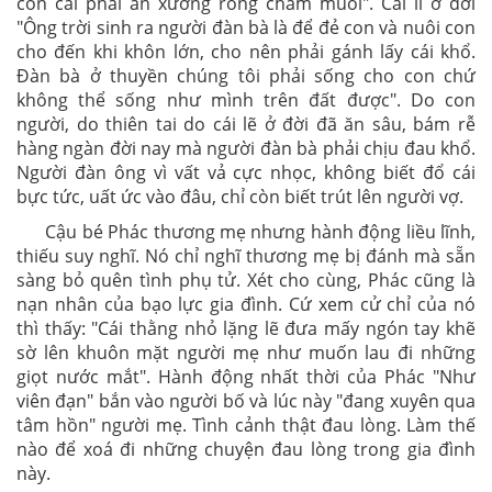
con cái phải ăn xương rồng chấm muối". Cái lí ở đời
"Ông trời sinh ra người đàn bà là để đẻ con và nuôi con
cho đến khi khôn lớn, cho nên phải gánh lấy cái khổ.
Đàn bà ở thuyền chúng tôi phải sống cho con chứ
không thể sống như mình trên đất được". Do con
người, do thiên tai do cái lẽ ở đời đã ăn sâu, bám rễ
hàng ngàn đời nay mà người đàn bà phải chịu đau khổ.
Người đàn ông vì vất vả cực nhọc, không biết đổ cái
bực tức, uất ức vào đâu, chỉ còn biết trút lên người vợ.
Cậu bé Phác thương mẹ nhưng hành động liều lĩnh,
thiếu suy nghĩ. Nó chỉ nghĩ thương mẹ bị đánh mà sẵn
sàng bỏ quên tình phụ tử. Xét cho cùng, Phác cũng là
nạn nhân của bạo lực gia đình. Cứ xem cử chỉ của nó
thì thấy: "Cái thằng nhỏ lặng lẽ đưa mấy ngón tay khẽ
sờ lên khuôn mặt người mẹ như muốn lau đi những
giọt nước mắt". Hành động nhất thời của Phác "Như
viên đạn" bắn vào người bố và lúc này "đang xuyên qua
tâm hồn" người mẹ. Tình cảnh thật đau lòng. Làm thế
nào để xoá đi những chuyện đau lòng trong gia đình
này.