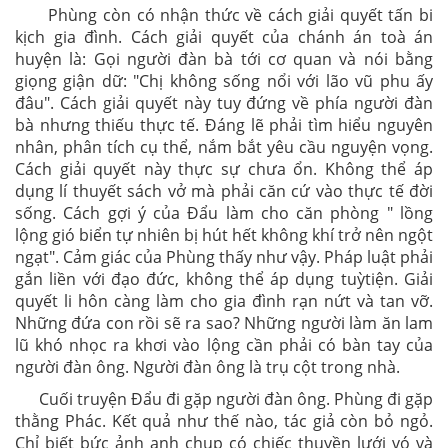
Phùng còn có nhận thức về cách giải quyết tấn bi
kịch gia đình. Cách giải quyết của chánh án toà án
huyện là: Gọi người đàn bà tới cơ quan và nói bằng
giọng giận dữ: "Chị không sống nổi với lão vũ phu ấy
đâu". Cách giải quyết này tuy đứng về phía người đàn
bà nhưng thiếu thực tế. Đáng lẽ phải tìm hiểu nguyên
nhân, phân tích cụ thể, nắm bắt yêu cầu nguyện vọng.
Cách giải quyết này thực sự chưa ổn. Không thể áp
dụng lí thuyết sách vở mà phải căn cứ vào thực tế đời
sống. Cách gợi ý của Đẩu làm cho căn phòng " lồng
lộng gió biển tự nhiên bị hút hết không khí trở nên ngột
ngạt". Cảm giác của Phùng thấy như vậy. Pháp luật phải
gắn liền với đạo đức, không thể áp dụng tuỳtiện. Giải
quyết li hôn càng làm cho gia đình rạn nứt và tan vỡ.
Những đứa con rồi sẽ ra sao? Những người làm ăn lam
lũ khó nhọc ra khơi vào lộng cần phải có bàn tay của
người đàn ông. Người đàn ông là trụ cột trong nhà.
Cuối truyện Đẩu đi gặp người đàn ông. Phùng đi gặp
thằng Phác. Kết quả như thế nào, tác giả còn bỏ ngỏ.
Chỉ biết bức ảnh anh chụp có chiếc thuyền lưới vó và