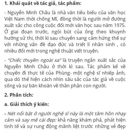
1. Khái quát về tác giả, tác phẩm:
- Nguyễn Minh Châu là nhà văn tiêu biểu của văn học
Việt Nam thời chống Mĩ, đồng thời là người mở đường
xuất sắc cho công cuộc đổi mới văn học sau năm 1975.
Ở giai đoạn trước, ngòi bút của ông theo khuynh
hướng sử thi, thời kì sau chuyển sang cảm hứng thế sự
với những vấn đề đạo đức và triết lí nhân sinh , có
nhiều đổi mới trong nghệ thuật viết truyện.
-
“Chiếc thuyền ngoài xa”
là truyện ngắn xuất sắc của
Nguyễn Minh Châu ở thời kì sau. Tác phẩm kể về
chuyến đi thực tế của Phùng- một nghệ sĩ nhiếp ảnh,
qua dó thể hiện cách nhìn sâu sắc của tác giả về cuộc
sống và sự băn khoăn về thân phận con người.
2. Phân tích:
a.
Giải thích ý kiến:
-
Nét nổi bật ở người nghệ sĩ này là một tâm hồn nhạy
cảm và say mê cái đẹp:
khả năng khám phá, phát hiện
tinh tế và sự rung động mãnh liệt trước những vẻ đẹp