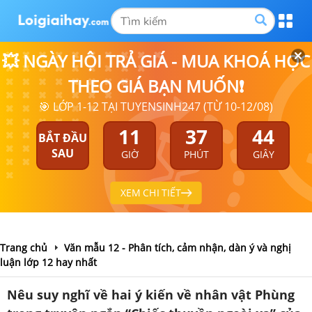
💥 NGÀY HỘI TRẢ GIÁ - MUA KHOÁ HỌC
THEO GIÁ BẠN MUỐN❗
🎯 LỚP 1-12 TẠI TUYENSINH247 (TỪ 10-12/08)
11
37
44
BẮT ĐẦU
SAU
GIỜ
PHÚT
GIÂY
XEM CHI TIẾT
Trang chủ
Văn mẫu 12 - Phân tích, cảm nhận, dàn ý và nghị
luận lớp 12 hay nhất
Nêu suy nghĩ về hai ý kiến về nhân vật Phùng