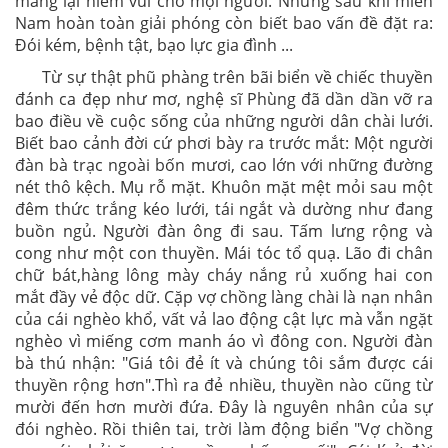
mang lại niềm vui cho mọi người. Nhưng sau khi miền
Nam hoàn toàn giải phóng còn biết bao vấn đề đặt ra:
Đói kém, bệnh tật, bạo lực gia đình ...
Từ sự thật phũ phàng trên bãi biển về chiếc thuyền
đánh ca đẹp như mơ, nghệ sĩ Phùng đã dần dần vỡ ra
bao điều về cuộc sống của những người dân chài lưới.
Biết bao cảnh đời cứ phơi bày ra trước mắt: Một người
đàn bà trạc ngoài bốn mươi, cao lớn với những đường
nét thô kệch. Mụ rỗ mặt. Khuôn mặt mệt mỏi sau một
đêm thức trắng kéo lưới, tái ngắt và dường như đang
buồn ngủ. Người đàn ông đi sau. Tấm lưng rộng và
cong như một con thuyền. Mái tóc tổ quạ. Lão đi chân
chữ bát,hàng lông mày cháy nắng rủ xuống hai con
mắt đầy vẻ độc dữ. Cặp vợ chồng làng chài là nạn nhân
của cái nghèo khổ, vất vả lao động cật lực mà vẫn ngặt
nghèo vì miếng cơm manh áo vì đông con. Người đàn
bà thú nhận: "Giá tôi đẻ ít và chúng tôi sắm được cái
thuyền rộng hơn".Thì ra đẻ nhiều, thuyền nào cũng từ
mười đến hơn mười đứa. Đây là nguyên nhân của sự
đói nghèo. Rồi thiên tai, trời làm động biển "Vợ chồng