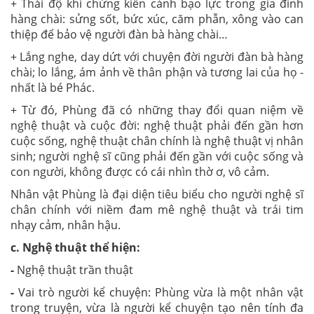
+ Thái độ khi chứng kiến cảnh bạo lực trong gia đình
hàng chài: sửng sốt, bức xúc, căm phẫn, xông vào can
thiệp để bảo vệ người đàn bà hàng chài…
+ Lắng nghe, day dứt với chuyện đời người đàn bà hàng
chài; lo lắng, ám ảnh về thân phận và tương lai của họ -
nhất là bé Phác.
+ Từ đó, Phùng đã có những thay đổi quan niệm về
nghệ thuật và cuộc đời: nghệ thuật phải đến gần hơn
cuộc sống, nghệ thuật chân chính là nghệ thuật vị nhân
sinh; người nghệ sĩ cũng phải đến gần với cuộc sống và
con người, không được có cái nhìn thờ ơ, vô cảm.
Nhân vật Phùng là đại diện tiêu biểu cho người nghệ sĩ
chân chính với niềm đam mê nghệ thuật và trái tim
nhạy cảm, nhân hậu.
c. Nghệ thuật thể hiện:
-
Nghệ thuật trần thuật
-
Vai trò người kể chuyện: Phùng vừa là một nhân vật
trong truyện, vừa là người kể chuyện tạo nên tính đa