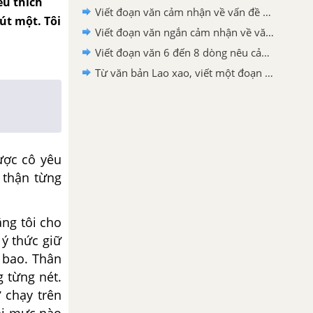
êu thích
Viết đoạn văn cảm nhận về vấn đề được đặt ra trong văn bản Bức thư của thủ lĩnh da đỏ
út một. Tôi
Viết đoạn văn ngắn cảm nhận về văn bản "Bức thư của thủ lĩnh da đỏ"
Viết đoạn văn 6 đến 8 dòng nêu cảm nhận của em sau khi học xong văn bản Lao xao
Từ văn bản Lao xao, viết một đoạn văn tả khu vườn vào buổi sáng
ợc cô yêu
n thận
từng
ng tôi cho
 ý thức giữ
h
bao. Thân
ng
từng nét.
ư chạy
trên
oại mực
nào