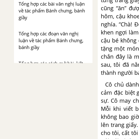
Tổng hợp các bài văn nghị luận
cũng
“ăn” đư
về tác phẩm Bánh chưng, bánh
hôm, cậu
khoe
giầy
nghía. “Chà! 
khen ngợi làm
Tổng hợp các đoạn văn nghị
cậu bé không 
luận về tác phẩm Bánh chưng,
bánh giầy
tặng một món
chắn đây là m
Tổng hợp các cách mở bài, kết
sau, tôi đã n
bài cho tác phẩm Bánh chưng
thành người bạ
bánh giầy
Cô chủ dành c
Thánh Gióng
cảm
đặc biệt 
sự. Cô
may cho
Tổng hợp các bài văn nghị luận
Mỗi khi viết b
về tác phẩm Thánh Gióng
không bao gi
lên trang giấy
Tổng hợp các đoạn văn nghị
cho tôi, cất tô
luận về tác phẩm Thánh Gióng