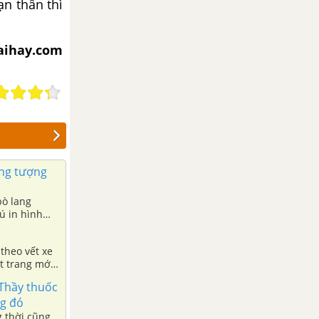
ạn thân thì
iaihay.com
ởng tượng
bò lang
ú in hình
theo vết xe
t trang mới.
 Thầy thuốc
ng đó
g thời cũng