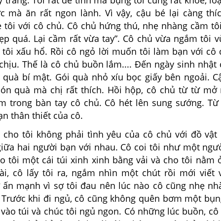
ợc mà
ăn rất ngon lành. Vì vậy, cậu bé lại càng thí
 tôi với cô
chủ. Cô chủ hứng thú, nhẹ nhàng cầm tô
Đẹp quá.
Lại cầm
rất vừa tay”. Cô chủ vừa ngắm tôi 
 tôi xấu
hổ. Rồi cô
ngỏ lời muốn tôi làm bạn với cô
chịu. Thế
là cô chủ buồn
lắm.... Đến ngày sinh nhật 
 quà bí mật. Gói
quà nhỏ xíu
bọc giấy bên ngoải. C
ón quà mà chị rất thích.
Hồi hộp, cô
chủ từ từ mở r
ằm trong bàn tay cô chủ. Cô
hét lên sung
sướng. Từ 
n thân thiết của cô.
ho tôi không phải tình yêu của cô chủ với
đồ
vật
giữa hai người bạn với nhau. Cô coi tôi như một ngư
 tôi một cái túi xinh xinh bằng vải và cho tôi nằm 
ài, cô lấy tôi ra,
ngắm nhìn một chút rồi mới viết 
ờ ấn
mạnh vì sợ tôi đau nên
lúc nào cô cũng nhẹ nhà
. Trước khi
đi ngủ, cô cũng
không quên bơm một bụn
i vào túi và chúc
tôi ngủ ngon. Có
những lúc buồn, cô