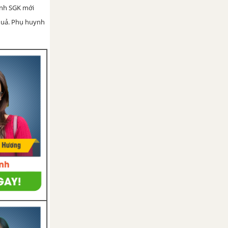
ình SGK mới
 quả. Phụ huynh