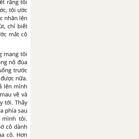
ết rằng tôi
ớc, tôi
ước
c nhân lên
út,
chỉ
biết
nước mắt
cô
ng mang tôi
ộng nô đùa
uống trước
 được nữa.
ả lên mình
 mau về và
y tới. Thấy
ra
phía sau
 mình tôi.
bờ cô dành
ủa cô. Hơn