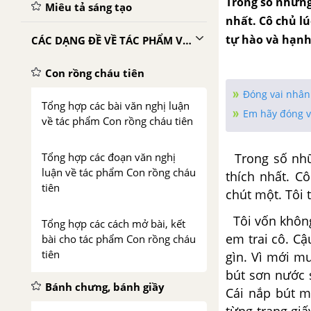
Trong số những 
Miêu tả sáng tạo
nhất. Cô chủ l
tự hào và hạnh
CÁC DẠNG ĐỀ VỀ TÁC PHẨM VĂN HỌC
Con rồng cháu tiên
Đóng vai nhân
Tổng hợp các bài văn nghị luận
Em hãy đóng va
về tác phẩm Con rồng cháu tiên
Trong số nhữn
Tổng hợp các đoạn văn nghị
luận về tác phẩm Con rồng cháu
thích nhất. C
tiên
chút
một. Tôi 
Tôi vốn không
Tổng hợp các cách mở bài, kết
em trai cô. C
bài cho tác phẩm Con rồng cháu
tiên
gìn.
Vì mới mu
bút sơn
nước 
Bánh chưng, bánh giầy
Cái nắp bút
m
từng
trang gi