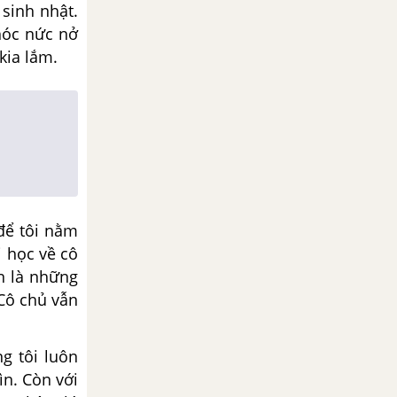
y
sinh nhật.
khóc
nức nở
 kia
lắm.
để tôi nằm
 học về cô
n là
những
Cô chủ vẫn
g tôi luôn
ìn. Còn với