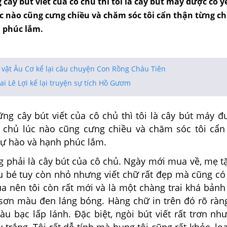
cây bút viết của cô chủ thì tôi là cây bút máy được cô y
úc nào cũng cưng chiều và chăm sóc tôi cẩn thận từng ch
 phúc lắm.
 vật Âu Cơ kể lại câu chuyện Con Rồng Cháu Tiên
i Lê Lợi kể lại truyện sự tích Hồ Gươm
g cây bút viết của cô chủ thì tôi là cây bút
máy đư
ô chủ lúc nào cũng cưng chiều và chăm sóc tôi cẩ
tự hào và hạnh phúc lắm.
 phải là cây bút của cô chủ. Ngày mới mua về,
mẹ tặ
ậu bé tuy còn nhỏ nhưng viết chữ rất đẹp mà cũng
có
a nên tôi còn rất mới và là một chàng trai khá bản
sơn màu đen láng bóng.
Hàng
chữ
in
trên đó rõ rà
àu bạc lấp lánh. Đặc biệt, ngòi
bút
viết
rất
trơn nh
ấy
trắng. Tôi rất dễ tính mà bụng tôi cũng rất khỏe, l