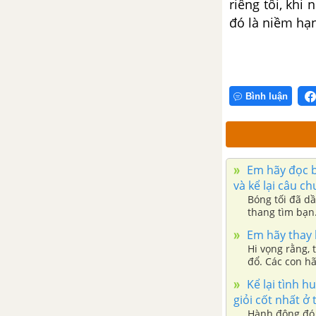
riêng tôi,
khi 
đó là niềm
hạn
Tổng hợp các cách mở bài, kết
bài cho tác phẩm Sọ Dừa
Thạch Sanh
Bình luận
Tổng hợp các bài văn nghị luận
về tác phẩm Thạch Sanh
Tổng hợp các đoạn văn nghị
Em hãy đọc bà
luận về tác phẩm Thạch Sanh
và kể lại câu c
Bóng tối đã d
thang tìm bạn.
Tổng hợp các cách mở bài, kết
xuống mặt nướ
Em hãy thay l
bài cho tác phẩm Thạch Sanh
Hi vọng rằng, 
đổ. Các con hã
Em bé thông minh
Ta chúc các c
Kể lại tình h
giỏi cốt nhất ở
Tổng hợp các bài văn nghị luận
Hành động đó 