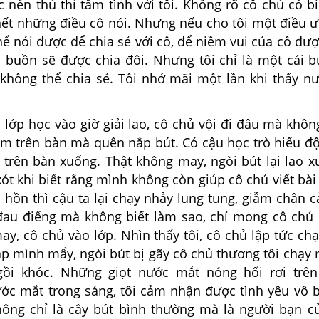
ợc nên thủ thỉ tâm
tình với tôi. Không
rõ cô chủ có bi
hết những điều cô nói.
Nhưng nếu cho tôi
một điều ư
ể nói được để chia sẻ với
cô, để niềm vui của cô
đượ
i buồn sẽ được chia đôi. Nhưng
tôi chỉ là một cái
b
không thể chia sẻ. Tôi nhớ mãi một lần
khi thấy 
n
lớp học vào giờ giải lao, cô chủ vội đi đâu mà khô
nằm
trên bàn mà quên nắp bút. Có cậu học trò hiếu đ
ừ trên bàn
xuống. Thật không may, ngòi bút lại lao x
ót khi biết
rằng mình không còn giúp cô chủ viết bài
 hồn thì cậu ta lại
chạy nhảy lung tung, giẫm chân c
đau điếng mà không
biết làm sao, chỉ mong cô chủ
may,
cô chủ vào lớp. Nhìn thấy
tôi, cô chủ lập tức chạ
hắp mình
mẩy, ngòi bút
bị
gãy
cô chủ thương
tôi
chạy
gồi khóc.
Những giọt nước
mắt nóng hổi rơi trên
ớc mắt trong sáng,
tôi cảm nhận được tình
yêu vô 
hông chỉ là cây bút bình
thường mà là người
bạn c