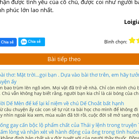
nhận được tình
yêu của cô chủ, được coi như người b
h phúc lớn lao
nhất.
Loig
Bình chọn:
Chia sẻ
Chia sẻ
Bài tiếp theo
i thơ: Mặt trời…gọi bạn . Dựa vào bài thơ trên, em hãy tư
huyện ấy
ần bao trùm lên ngõ xóm. Mọi vật đã trở về nhà. Chỉ còn mình chú 
 Chú vẫn không hay biết rằng, người bạn kia chỉ là cái bóng của ch
c lặng yên và sẽ mất đi khi mặt nước lay động.
ời Dế Mèn để kể lại kỉ niệm về chú Dế Choắt bất hạnh
từ câu chuyện ấy các con sẽ tự rút ra bài học cho mình để không đi 
y nhìn ngoài kia xem, mùa xuân đã tới rồi, cuộc đời sẽ mở sang mộ
on sẽ thành những người tốt.
uống gay cấn bộc lộ phẩm chất của Thái y lệnh trong truyện
 tấm lòng và nhận xét về hành động của ông trong tình huố
khẳng định bản chất và y đức tuyệt vời của người thầy thuốc. Đồn