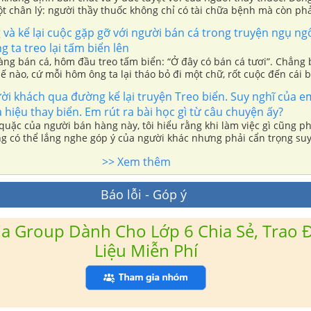
t chân lý: người thầy thuốc không chỉ có tài chữa bệnh mà còn ph
 đức, yêu thương bệnh nhân đến mức không hề run sợ trước uy q
à kể lại cuộc gặp gỡ với người bán cá trong truyện ngụ ng
g ta treo lại tấm biển lên
ng bán cá, hôm đầu treo tấm biển: “Ở đây có bán cá tươi”. Chẳng 
hế nào, cứ mỗi hôm ông ta lại tháo bỏ đi một chữ, rốt cuộc đến cái 
t.
i khách qua đường kể lại truyện Treo biển. Suy nghĩ của em
 hiệu thay biển. Em rút ra bài học gì từ câu chuyện ấy?
 quặc của người bán hàng này, tôi hiểu rằng khi làm việc gì cũng ph
ng có thể lắng nghe góp ý của người khác nhưng phải cẩn trọng su
hủ kiến của riêng mình.
>> Xem thêm
Báo lỗi - Góp ý
a Group Dành Cho Lớp 6 Chia Sẻ, Trao Đ
Liệu Miễn Phí