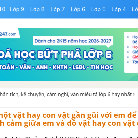
10
Lớp 9
Lớp 8
Lớp 7
Lớp 6
Lớp 5
Lớp 4
Lớ
hân tích, kể chuyện, cảm nghĩ, văn miêu tả lớp 6 hay nhất
ột vật hay con vật gần gũi với em để
h cảm giữa em và đồ vật hay con vật