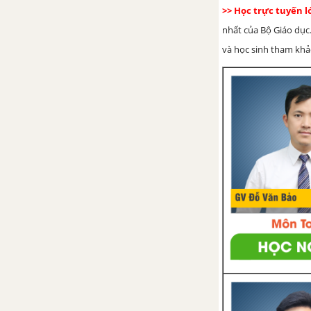
bài cho tác phẩm Cây bút thần
>> Học trực tuyến 
nhất của Bộ Giáo dục.
Ông lão đánh cá và con cá
và học sinh tham khảo 
vàng
Tổng hợp các bài văn nghị luận
về tác phẩm Ông lão đánh cá và
con cá vàng
Tổng hợp các đoạn văn nghị
luận về tác phẩm Ông lão đánh
cá và con cá vàng
Tổng hợp các cách mở bài, kết
bài cho tác phẩm Ông lão đánh
cá và con cá vàng
Ếch ngồi đáy giếng