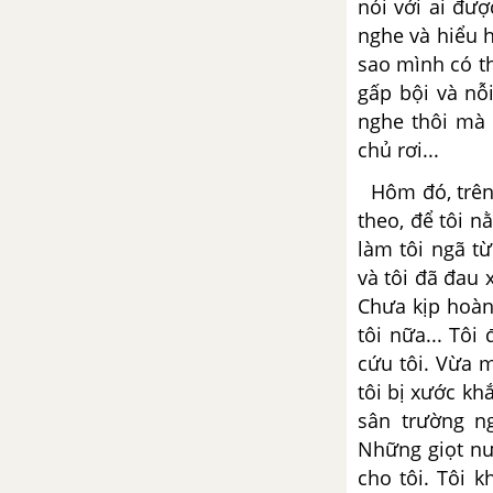
nói với ai đư
nghe và hiểu 
Tổng hợp các cách mở bài, kết
sao mình có th
bài cho tác phẩm Thánh Gióng
gấp bội
và
nỗ
nghe thôi mà 
Sơn Tinh, Thủy Tinh
chủ rơi...
Tổng hợp các bài văn nghị luận
Hôm đó, trê
về tác phẩm Sơn Tinh, Thủy
theo, để tôi 
Tinh
làm
tôi ngã t
và tôi đã
đau x
Tổng hợp các đoạn văn nghị
Chưa kịp
hoàn
luận về tác phẩm Sơn Tinh,
Thủy Tinh
tôi nữa... Tôi
cứu tôi. Vừa 
Tổng hợp các cách mở bài, kết
tôi bị xước k
bài cho tác phẩm Sơn Tinh,
sân trường n
Thủy Tinh
Những giọt nư
cho
tôi.
Tôi k
Sự tích Hồ Gươm