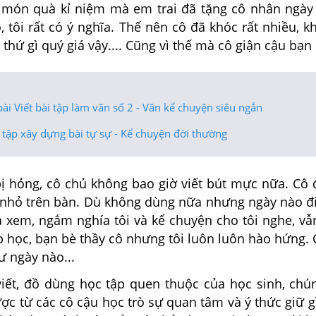
là món quà kỉ niệm mà em trai đã
tặng cô nhân ngà
cô, tôi rất có ý nghĩa. Thế nên cô đã
khóc rất nhiều, 
 thứ gì quý giá vậy.... Cũng vì thế mà cô
giận cậu bạn
ài Viết bài tập làm văn số 2 - Văn kể chuyện siêu ngắn
tập xây dựng bài tự sự - Kể chuyện đời thường
bị
hỏng, cô chủ không bao giờ viết bút mực nữa. Cô 
 nhỏ
trên bàn. Dù không dùng nữa nhưng ngày nào đi
a xem,
ngắm nghía tôi và kể chuyện cho tôi nghe,
vẫ
p học,
bạn
bè
thầy cô nhưng tôi luôn luôn hào hứng. 
ư ngày nào...
viết, đồ dùng học tập quen thuộc của học sinh, chún
ợc từ các
cô cậu học trò sự quan tâm và ý thức giữ g