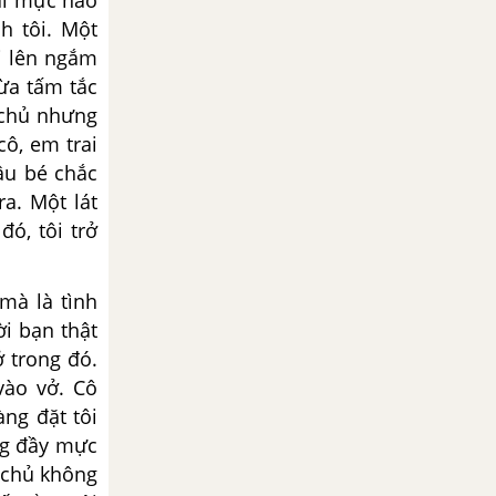
ch tôi. Một
i lên ngắm
vừa tấm tắc
 chủ nhưng
cô, em trai
ậu bé chắc
a. Một lát
đó, tôi trở
mà là tình
ời
bạn thật
ở trong
đó.
vào vở. Cô
ng đặt tôi
g đầy mực
 chủ không