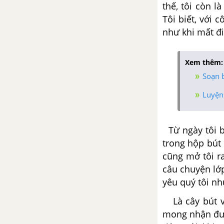
thế, tôi còn 
Tôi biết, với 
Tổng hợp các bài văn nghị luận
như khi mất đi
về tác phẩm Sự tích Hồ Gươm
Tổng hợp các đoạn văn nghị
Xem thêm:
luận về tác phẩm Sự tích Hồ
Soạn b
Gươm
Luyện 
Tổng hợp các cách mở bài, kết
bài cho tác phẩm Sự tích Hồ
Gươm
Từ ngày tôi 
trong hộp bút
Sọ Dừa
cũng
mở tôi r
câu
chuyện lớ
Tổng hợp các bài văn nghị luận
yêu quý
tôi nh
về tác phẩm Sọ Dừa
Là cây bút
Tổng hợp các đoạn văn nghị
mong
nhận đư
luận về tác phẩm Sọ Dừa