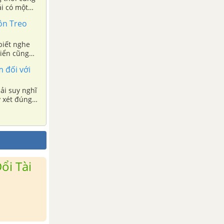
ải có một
uyền và cám
ôn Treo
biết nghe
biển cũng
 đối với
ải suy nghĩ
y xét đúng
ổi Tài