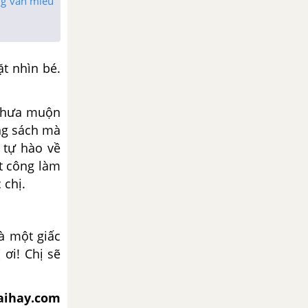
ng văn miêu
t nhìn bé.
 chưa muộn
ng sách mà
ể tự hào về
t công làm
 chị.
à một giấc
 ơi! Chị sẽ
iaihay.com