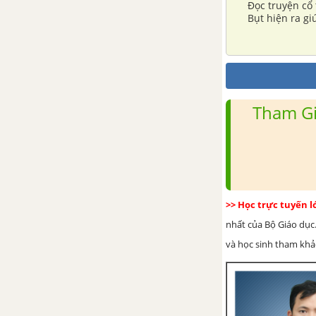
Đọc truyện cổ 
Tổng hợp các bài văn nghị luận
Bụt hiện ra g
về tác phẩm Cây bút thần
thấy Bụt hiện 
Tổng hợp các đoạn văn nghị
luận về tác phẩm Cây bút thần
Tham Gi
Tổng hợp các cách mở bài, kết
bài cho tác phẩm Cây bút thần
Ông lão đánh cá và con cá
vàng
>> Học trực tuyến 
Tổng hợp các bài văn nghị luận
nhất của Bộ Giáo dục.
về tác phẩm Ông lão đánh cá và
con cá vàng
và học sinh tham khảo 
Tổng hợp các đoạn văn nghị
luận về tác phẩm Ông lão đánh
cá và con cá vàng