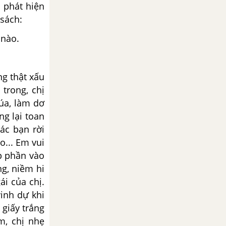
i phát hiện
 sách:
 nào.
ng thật xấu
trong, chị
úa, làm dơ
g lại toan
ác bạn rời
o... Em vui
p phần vào
g, niềm hi
ái của chị.
inh dự khi
 giấy trắng
m, chị nhẹ