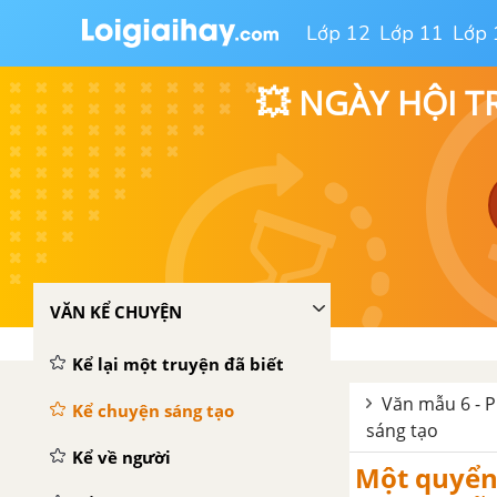
Lớp 12
Lớp 11
Lớp 
💥 NGÀY HỘI T
VĂN KỂ CHUYỆN
Kể lại một truyện đã biết
Văn mẫu 6 - P
Kể chuyện sáng tạo
sáng tạo
Kể về người
Một quyển