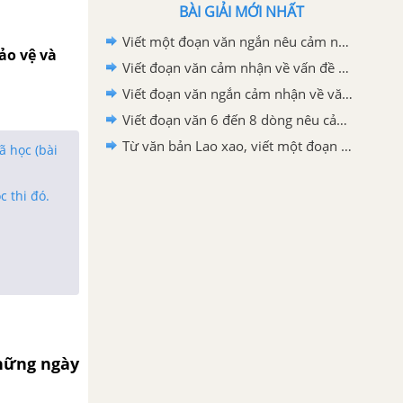
BÀI GIẢI MỚI NHẤT
Viết một đoạn văn ngắn nêu cảm nghĩ của em về động Phong Nha
ảo vệ và
Viết đoạn văn cảm nhận về vấn đề được đặt ra trong văn bản Bức thư của thủ lĩnh da đỏ
Viết đoạn văn ngắn cảm nhận về văn bản "Bức thư của thủ lĩnh da đỏ"
Viết đoạn văn 6 đến 8 dòng nêu cảm nhận của em sau khi học xong văn bản Lao xao
Từ văn bản Lao xao, viết một đoạn văn tả khu vườn vào buổi sáng
ã học (bài
c thi đó.
hững ngày