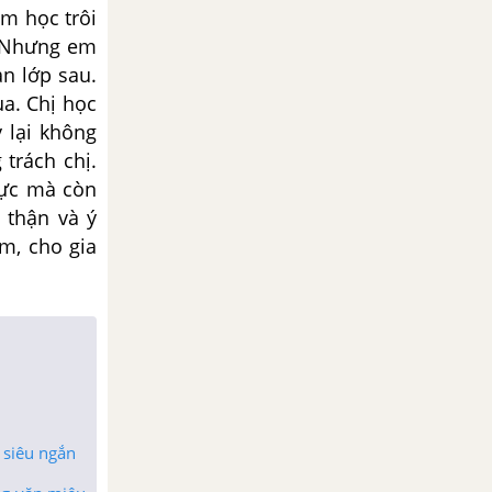
ăm học trôi
. Nhưng em
ạn lớp sau.
ua. Chị học
 lại không
trách chị.
lực mà còn
 thận và ý
m, cho gia
 siêu ngắn