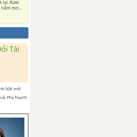
t lại được
đã nằm mơ
ổi Tài
ình SGK mới
 quả. Phụ huynh