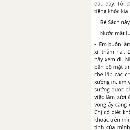
đâu đây. Tôi 
Thánh Gióng
tiếng khóc kia
Tổng hợp các bài văn nghị luận
Bé Sách này! 
về tác phẩm Thánh Gióng
Nước mắt lưng
Tổng hợp các đoạn văn nghị
- Em buồn lắm 
luận về tác phẩm Thánh Gióng
xí, thảm hại.
hãy xem đi. N
Tổng hợp các cách mở bài, kết
bẩn bộ mặt ti
bài cho tác phẩm Thánh Gióng
che lấp các c
xưởng in, em v
Sơn Tinh, Thủy Tinh
sướng được ph
việc làm tươi
Tổng hợp các bài văn nghị luận
về tác phẩm Sơn Tinh, Thủy
vọng ấy càng 
Tinh
Chị có biết k
khoác trên mìn
Tổng hợp các đoạn văn nghị
tinh của mình