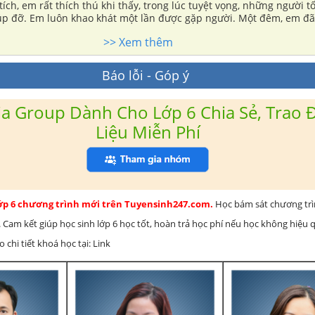
tích, em rất thích thú khi thấy, trong lúc tuyệt vọng, những người tố
iúp đỡ. Em luôn khao khát một lần được gặp người. Một đêm, em 
lên.
>> Xem thêm
Báo lỗi - Góp ý
a Group Dành Cho Lớp 6 Chia Sẻ, Trao Đ
Liệu Miễn Phí
lớp 6 chương trình mới trên Tuyensinh247.com.
Học bám sát chương tr
 Cam kết giúp học sinh lớp 6 học tốt, hoàn trả học phí nếu học không hiệu
chi tiết khoá học tại: Link