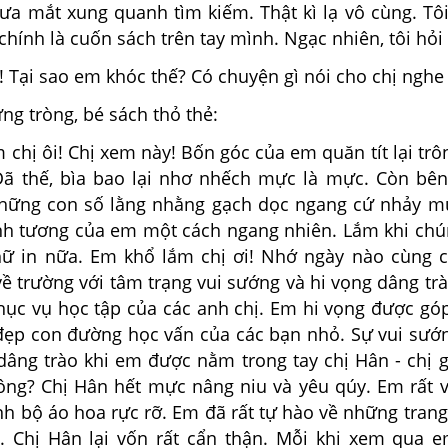
đưa mắt xung quanh tìm kiếm. Thật kì lạ vô cùng. Tô
 chính là cuốn sách trên tay mình. Ngạc nhiên, tôi hỏi
Tại sao em khóc thế? Có chuyện gì nói cho chị nghe
 tròng, bé sách thỏ thẻ:
chị ôi! Chị xem này! Bốn góc của em quăn tít lại trô
 Đã thế, bìa bao lại nhơ nhếch mực là mực. Còn bên 
hững con số lằng nhằng gạch dọc ngang cứ nhảy m
nh tương của em một cách ngang nhiên. Lắm khi chún
hữ in nữa. Em khổ lắm chị ơi! Nhớ ngày nào cùng c
ề trường với tâm trạng vui sướng và hi vọng dâng trà
ục vụ học tập của các anh chị. Em hi vọng được gó
 đẹp con đường học vấn của các bạn nhỏ. Sự vui sướn
dâng trào khi em được nằm trong tay chị Hân - chị g
hông? Chị Hân hết mực nâng niu và yêu qúy. Em rất v
h bộ áo hoa rực rỡ. Em đã rất tự hào về những trang
. Chị Hân lại vốn rất cẩn thận. Mỗi khi xem qua e