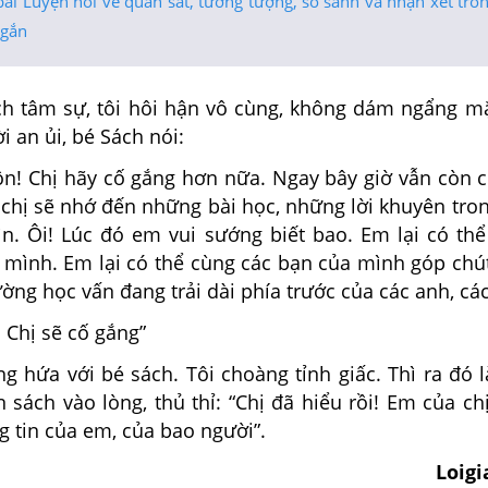
bài Luyện nói về quan sát, tưởng tượng, so sánh và nhận xét tro
ngắn
tâm sự, tôi hôi hận vô cùng, không dám ngẩng mặ
 an ủi, bé Sách nói:
ồn! Chị hãy cố gắng hơn nữa. Ngay bây giờ vẫn còn
hị sẽ nhớ đến những bài học, những lời khuyên tro
gìn. Ôi! Lúc đó em vui sướng biết bao. Em lại có th
 mình. Em lại có thể cùng các bạn của mình góp chú
ờng học vấn đang trải dài phía trước của các anh, các
 Chị sẽ cố gắng”
 hứa với bé sách. Tôi choàng tỉnh giấc. Thì ra đó l
ách vào lòng, thủ thỉ: “Chị đã hiểu rồi! Em của chị
 tin của em, của bao người”.
Loig