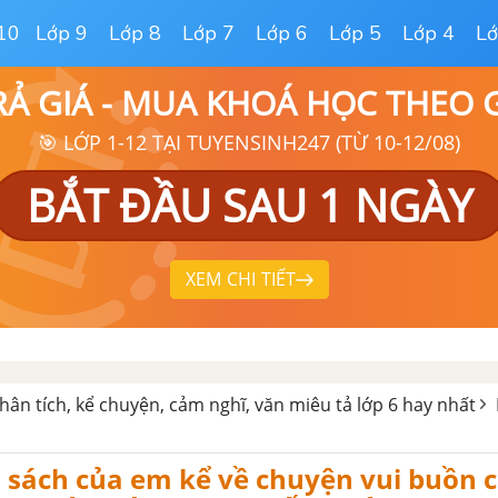
10
Lớp 9
Lớp 8
Lớp 7
Lớp 6
Lớp 5
Lớp 4
Lớ
RẢ GIÁ - MUA KHOÁ HỌC THEO
🎯 LỚP 1-12 TẠI TUYENSINH247 (TỪ 10-12/08)
BẮT ĐẦU SAU 1 NGÀY
XEM CHI TIẾT
hân tích, kể chuyện, cảm nghĩ, văn miêu tả lớp 6 hay nhất
 sách của em kể về chuyện vui buồn 