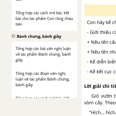
Tổng hợp các cách mở bài, kết
bài cho tác phẩm Con rồng cháu
Con hãy kể c
tiên
- Giới thiệu 
Bánh chưng, bánh giầy
+ Nêu tên câ
Tổng hợp các bài văn nghị luận
+ Nêu tên nh
về tác phẩm Bánh chưng, bánh
giầy
- Kể diễn bi
- Kể kết cục 
Tổng hợp các đoạn văn nghị
luận về tác phẩm Bánh chưng,
bánh giầy
Lời giải chi ti
Gió vườn thổi
Tổng hợp các cách mở bài, kết
vòm cây. Theo 
bài cho tác phẩm Bánh chưng
bánh giầy
“Hích... hích