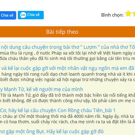
Bình chọn:
Chia sẻ
Chia sẻ
Bài tiếp theo
 nội dung câu chuyện trong bài thơ ‘’ Lượm ‘’ của nhà thơ T
ùa thu lá rụng , ở nước Pháp xa xôi tôi lại nhớ về Việt Nam ngày
đứa cháu thân yêu đã hi sinh mà tôi thường gọi bằng cái tên trìu m
và kể lại cuộc gặp gỡ với một nhân vật ngụ ngôn mà em đã
, hàng ngày tôi rong ruổi dạo chơi loanh quanh trong nhà và ít khi
ít biết được những việc ngoài xã hội ngoại trừ những chuyện xảy ra
ầy Mạnh Tử, kể về người mẹ của mình
Tôi là Mạnh Tử, giờ đây đã trở thành một bậc hiền tài nổi tiếng kh
 biết không, để có được thành công như vậy, tôi phải cảm ơn mẹ r
đầu đời mẹ dạy tôi từ lúc ấu thơ, có lẽ đi hết cuộc đời này tôi vẫn
Cơ, hãy kể lại câu chuyện Con Rồng cháu Tiên_bài 1
 cháu ạ! Chỉ một thoáng thôi mà đã 4000 năm rồi. Ngày ấy, nhà ta
có hoa thơm, suối chảy róc rách, cha mẹ sinh ra ta và đặt tên là Â
tuổi đẹp như trăng rằm, ta rất thích cùng các bạn rong ruổi trên 
ơ gặp một ông Bụt. Hãy kể lại cuộc gặp gỡ đó
a thơm, cỏ lạ.