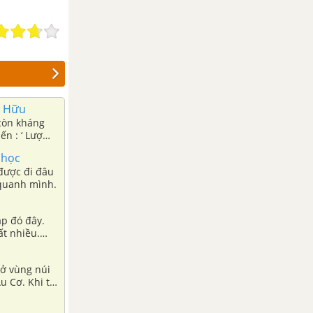
ố Hữu
 còn kháng
ến : ‘ Lượm’
 học
 được đi đâu
 quanh mình.
ắp đó đây.
ất nhiều.
 không sao
 ở vùng núi
u Cơ. Khi ta
những vùng