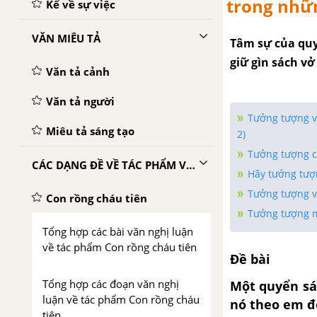
trong nhữ
Kể về sự việc
VĂN MIÊU TẢ
Tâm sự của quyể
giữ gìn sách vở
Văn tả cảnh
Văn tả người
Tưởng tượng và
Miêu tả sáng tạo
2)
Tưởng tượng cu
CÁC DẠNG ĐỀ VỀ TÁC PHẨM VĂN HỌC
Hãy tưởng tượn
Tưởng tượng v
Con rồng cháu tiên
Tưởng tượng m
Tổng hợp các bài văn nghị luận
về tác phẩm Con rồng cháu tiên
Đề bài
Tổng hợp các đoạn văn nghị
Một quyển sá
luận về tác phẩm Con rồng cháu
nó theo em đ
tiên