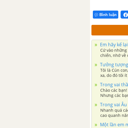
Tổng hợp các cách mở bài, kết
Bình luận
bài cho tác phẩm Thạch Sanh
Em bé thông minh
Tổng hợp các bài văn nghị luận
Em hãy kể lại
Cứ vào những m
về tác phẩm Em bé thông minh
chiến, nhớ về 
!
Tưởng tượng 
Tổng hợp các đoạn văn nghị
Tôi là Cún con
luận về tác phẩm Em bé thông
xa, do đó tôi 
minh
Trong vai th
Chào các bạn! 
Tổng hợp các cách mở bài, kết
Nhưng các bạn
bài cho tác phẩm Em bé thông
Những bài học 
Trong vai Âu 
minh
quên được.
Nhanh quá các
cao quanh năm 
Cây bút thần
vừa mười sáu 
Một lần em m
núi cao tìm ho