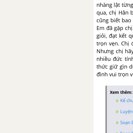
luận về tác phẩm Sơn Tinh,
nhàng lật từn
Thủy Tinh
qua, chị Hân 
cũng biết bao
Tổng hợp các cách mở bài, kết
Em đã gặp chị
bài cho tác phẩm Sơn Tinh,
giỏi, đạt kết
Thủy Tinh
trọn vẹn. Chị
Sự tích Hồ Gươm
Nhưng chị hãy
nhiều đức tín
Tổng hợp các bài văn nghị luận
thức giữ gìn 
về tác phẩm Sự tích Hồ Gươm
đình vui trọn 
Tổng hợp các đoạn văn nghị
luận về tác phẩm Sự tích Hồ
Xem thêm:
Gươm
Kể ch
Luyện
Tổng hợp các cách mở bài, kết
bài cho tác phẩm Sự tích Hồ
Soạn b
Gươm