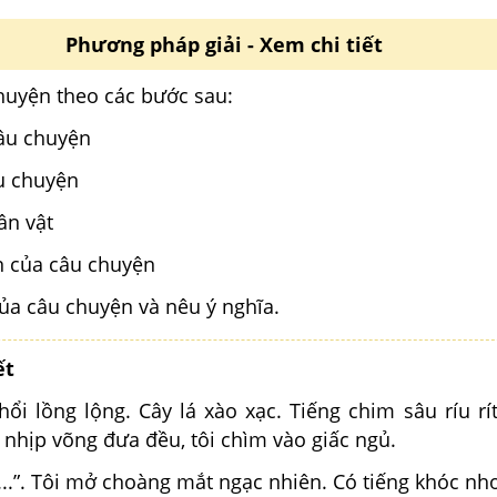
Phương pháp giải - Xem chi tiết
huyện theo các bước sau:
câu chuyện
u chuyện
ân vật
ến của câu chuyện
của câu chuyện và nêu ý nghĩa.
ết
 lồng lộng. Cây lá xào xạc. Tiếng chim sâu ríu rít
nhịp võng đưa đều, tôi chìm vào giấc ngủ.
...”. Tôi mở choàng mắt ngạc nhiên. Có tiếng khóc n