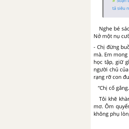
Soạn 
Sọ Dừa
tả siêu 
Tổng hợp các bài văn nghị luận
về tác phẩm Sọ Dừa
Nghe bé sách 
Nở một nụ cười
Tổng hợp các đoạn văn nghị
- Chị đừng bu
luận về tác phẩm Sọ Dừa
mà. Em mong c
học tập, giữ 
Tổng hợp các cách mở bài, kết
người chủ của
bài cho tác phẩm Sọ Dừa
rạng rỡ con đư
Thạch Sanh
“Chị cố gắng.
Tổng hợp các bài văn nghị luận
Tôi khẽ khàng
về tác phẩm Thạch Sanh
mơ. Ôm quyển s
không phụ lòng
Tổng hợp các đoạn văn nghị
luận về tác phẩm Thạch Sanh