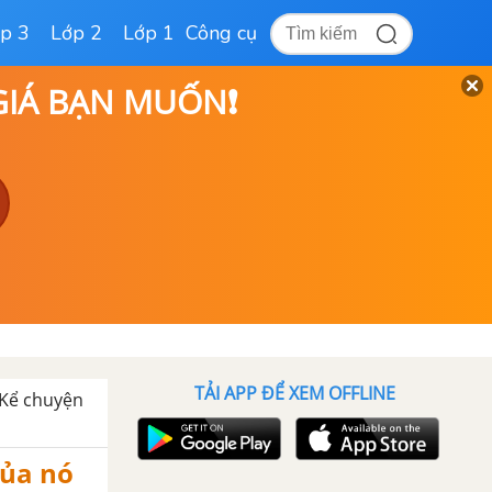
p 3
Lớp 2
Lớp 1
Công cụ
 GIÁ BẠN MUỐN❗
TẢI APP ĐỂ XEM OFFLINE
Kể chuyện
của nó