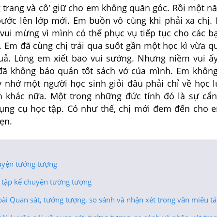
g trang và cô' giữ cho em không quăn góc. Rồi một n
bước lên lớp mới. Em buồn vô cùng khi phải xa chị
 vui mừng vì mình có thế phục vụ tiếp tục cho các b
. Em đã cùng chị trải qua suốt gần một học kì vừa q
 quả. Lòng em xiết bao vui sướng. Nhưng niềm vui ấy
 đã không bảo quản tốt sách vở của mình. Em không 
 nhớ một người học sinh giỏi đâu phải chỉ về học 
h khác nữa. Một trong những đức tính đó là sự cẩn
dụng cụ học tập. Có như thế, chị mới đem đến cho e
vẹn.
uyện tưởng tượng
 tập kể chuyện tưởng tượng
ài Quan sát, tưởng tượng, so sánh và nhận xét trong văn miêu tả