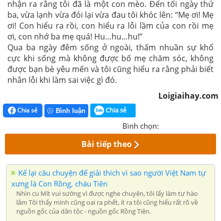
nhận ra rằng tôi đã là một con mèo. Đến tối ngày thứ
ba, vừa lạnh vừa đói lại vừa đau tôi khóc lên: “Mẹ ơi! Mẹ
ơi! Con hiểu ra rồi, con hiểu ra lỗi lầm của con rồi mẹ
ơi, con nhớ ba mẹ quá! Hu…hu…hu!”
Qua ba ngày đêm sống ở ngoài, thấm nhuần sự khổ
cực khi sống mà không được bố mẹ chăm sóc, không
được bạn bè yêu mến và tôi cũng hiểu ra rằng phải biết
nhân lỗi khi làm sai việc gì đó.
Loigiaihay.com
Chia sẻ
Chia sẻ
Bình luận
Bình chọn:
Bài tiếp theo
Kể lại câu chuyện để giải thích vì sao người Việt Nam tự
xưng là Con Rồng, cháu Tiên
Nhìn cu Mít vui sướng vì được nghe chuyện, tôi lấy làm tự hào
lắm Tôi thấy mình cũng oai ra phết, ít ra tôi cũng hiểu rất rõ về
nguồn gốc của dân tộc - nguồn gốc Rồng Tiên.