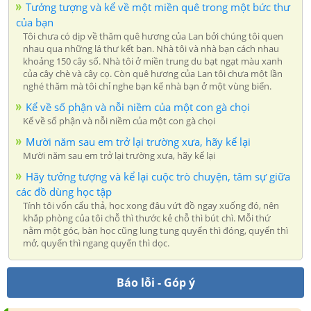
Tưởng tượng và kể về một miền quê trong một bức thư
của bạn
Tôi chưa có dịp về thăm quê hương của Lan bởi chúng tôi quen
nhau qua những lá thư kết bạn. Nhà tôi và nhà bạn cách nhau
khoảng 150 cây số. Nhà tôi ở miền trung du bạt ngạt màu xanh
của cây chè và cây cọ. Còn quê hương của Lan tôi chưa một lần
nghé thăm mà tôi chỉ nghe bạn kể nhà bạn ở một vùng biển.
Kể về số phận và nỗi niềm của một con gà chọi
Kể về số phận và nỗi niềm của một con gà chọi
Mười năm sau em trở lại trường xưa, hãy kể lại
Mười năm sau em trở lại trường xưa, hãy kể lại
Hãy tưởng tượng và kể lại cuộc trò chuyện, tâm sự giữa
các đồ dùng học tập
Tính tôi vốn cẩu thả, học xong đâu vứt đồ ngay xuống đó, nên
khắp phòng của tôi chỗ thì thước kẻ chỗ thì bút chì. Mỗi thứ
nằm một góc, bàn học cũng lung tung quyển thì đóng, quyển thì
mở, quyển thì ngang quyển thì dọc.
Báo lỗi - Góp ý