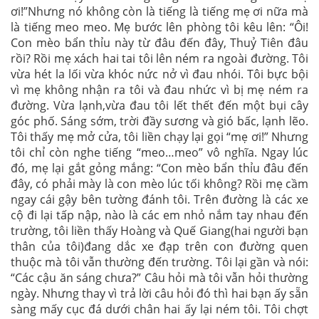
ơi!”Nhưng nó không còn là tiếng là tiếng mẹ ơi nữa mà
là tiếng meo meo. Mẹ bước lên phòng tôi kêu lên: “Ôi!
Con mèo bẩn thỉu này từ đâu đến đây, Thuỷ Tiên đâu
rồi? Rồi mẹ xách hai tai tôi lên ném ra ngoài đường. Tôi
vừa hét la lối vừa khóc nức nở vì đau nhói. Tôi bực bội
vì mẹ không nhận ra tôi và đau nhức vì bị mẹ ném ra
đường. Vừa lạnh,vừa đau tôi lết thết đến một bụi cây
góc phố. Sáng sớm, trời đầy sương và gió bấc, lạnh lẽo.
Tôi thấy mẹ mở cửa, tôi liền chạy lại gọi “mẹ ơi!” Nhưng
tôi chỉ còn nghe tiếng “meo…meo” vô nghĩa. Ngay lúc
đó, mẹ lại gắt gỏng mắng: “Con mèo bẩn thỉu đâu đến
đây, có phải mày là con mèo lúc tối không? Rồi mẹ cầm
ngay cái gậy bên tường đánh tôi. Trên đường là các xe
cộ đi lại tấp nập, nào là các em nhỏ nắm tay nhau đến
trường, tôi liền thấy Hoàng và Quế Giang(hai người bạn
thân của tôi)đang dắc xe đạp trên con đường quen
thuộc mà tôi vẫn thường đến trường. Tôi lại gần và nói:
“Các cậu ăn sáng chưa?” Câu hỏi mà tôi vẫn hỏi thường
ngày. Nhưng thay vì trả lời câu hỏi đó thì hai bạn ấy sẵn
sàng mấy cục đá dưới chân hai ấy lại ném tôi. Tôi chợt