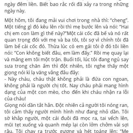
ngày đêm liền. Biết bao rắc rối đã xảy ra trong những
ngày này.
Một hôm, tôi đang mải vui chơi trong nhà thì: “cheng”.
Một tiếng gì đó kêu lên rồi thì mẹ bước lên và nói: “Hai
chị em con làm gì thế này?”Một cái cốc đã bể và nó rất
quan trọng đối với mẹ và ba tôi, tôi sợ vì chính tôi đã
làm bể cái cốc đó. Thừa lúc có em gái tôi ở đó tôi liền
nói: “Con không biết đâu, em làm đấy.” Rồi mẹ quay lại
và mắng em tôi một trận. Buổi tối, lúc tôi đang ngủ say
sưa trong chăn ấm thì đột nhiên, tôi nghe thấy một
giọng nói kì lạ văng vẳng đâu đây:
- Này cháu, cháu thật không phải là đứa con ngoan,
không phải là người chị tốt. Nay cháu phải mang hình
dạng của một con mèo, cho đến khi cháu nhận ra lỗi
của cháu!
Giọng nói dần tắt hẳn. Đột nhiên cả người tôi nóng ran,
tôi cảm thấy người mình hình như đang nhỏ dần. Tôi
sờ khắp người, một cái đuôi đã mọc ra, tai vểch lên,
mũi tẹt xuống và quanh mép lại còn lởm chởm vài sợi
râu. Tôi chạy ra trước gương và hét toáng lên: “Mẹ