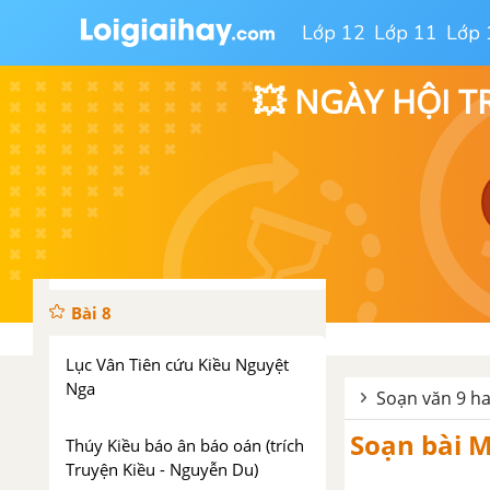
Mã giám sinh mua kiều (trích
Lớp 12
Lớp 11
Lớp 
Truyện Kiều)
💥 NGÀY HỘI T
Kiều ở lầu Ngưng Bích (trích
Truyện Kiều - Nguyễn Du)
Trau dồi vốn từ
Viết bài tập làm văn số 2 - Văn
tự sự
Bài 8
Lục Vân Tiên cứu Kiều Nguyệt
Nga
Soạn văn 9 ha
Soạn bài M
Thúy Kiều báo ân báo oán (trích
Truyện Kiều - Nguyễn Du)