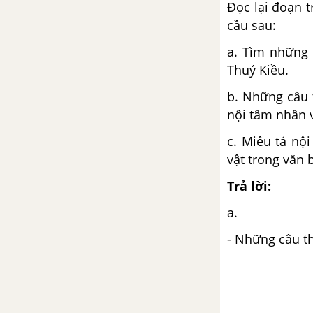
Đọc lại đoạn t
Ánh trăng
cầu sau:
Khúc hát ru những em bé lớn
a. Tìm những 
trên lưng mẹ
Thuý Kiều.
b. Những câu 
Tổng kết về từ vựng (tiếp theo)
nội tâm nhân 
Bài 12
c. Miêu tả nộ
Luyện tập viết đoạn văn tự sự
vật trong văn b
có sử dụng yếu tố nghị luận
Trả lời:
Bài 13
a.
Làng
- Những câu th
Chương trình địa phương (phần
Tiếng Việt) - Ngữ văn 9 tập 1