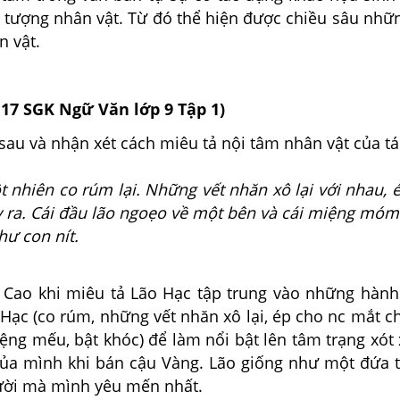
h tượng nhân vật. Từ đó thể hiện được chiều sâu nhữ
n vật.
117
SGK
Ngữ Văn lớp 9 Tập 1)
au và nhận xét cách miêu tả nội tâm nhân vật của tác
hiên co rúm lại. Những vết nhăn xô lại với nhau, 
 ra. Cái đầu lão ngoẹo về
một bên và cái miệng mó
hư con nít.
Cao khi miêu tả Lão Hạc tập trung vào những hàn
 Hạc (co rúm, những vết nhăn xô lại, ép cho nc mắt ch
ng mếu, bật khóc) để làm nổi bật lên tâm trạng xót 
của mình khi bán cậu Vàng. Lão giống như một đứa t
gười mà mình yêu mến nhất.