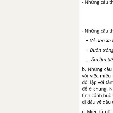
- Những câu th
Đối thoại, độc thoại và độc thoại
nội tâm trong văn bản tự sự
Bài 14
- Những câu th
Lặng lẽ Sa Pa
+
Vẻ non xa 
Ôn tập phần Tiếng Việt - Ngữ
+
Buồn trông
văn 9 tập 1
....Ầm ầm tiế
Viết bài tập làm văn số 3 - Văn
b. Những câu 
tự sự
với việc miêu
đối lập với tâ
Người kể chuyện trong văn bản
tự sự
để ở chung. N
tình cảnh buồn
Bài 15
đi đâu về đâu 
c. Miêu tả nộ
Chiếc lược ngà - Nguyễn Quang