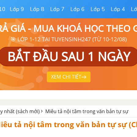
10
Lớp 9
Lớp 8
Lớp 7
Lớp 6
Lớp 5
Lớp 4
Lớ
RẢ GIÁ - MUA KHOÁ HỌC THEO
🎯 LỚP 1-12 TẠI TUYENSINH247 (TỪ 10-12/08)
BẮT ĐẦU SAU 1 NGÀY
XEM CHI TIẾT
y nhất (sách mới)
Miêu tả nội tâm trong văn bản tự sự
iêu tả nội tâm trong văn bản tự sự (Ch