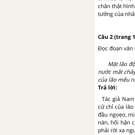
Sáng
chân thật hìn
tưởng của nhâ
Kiểm tra phần Tiếng Việt
Câu 2 (trang 
Kiểm tra về thơ và truyện hiện
đại
Đọc đoạn văn s
Ôn tập phần Tập làm văn - Ngữ
Mặt lão đột n
văn 9 tập 1
nước mắt chảy
của lão mếu n
Bài 16
Trả lời:
Cố hương - Lỗ tấn
Tác giả Nam 
cử chỉ của lão
Ôn tập phần Tập làm văn (tiếp
đầu ngoẹo, miệ
theo) - Ngữ văn 9 tập 1
năn, hối hận 
phải rời xa n
Bài 17