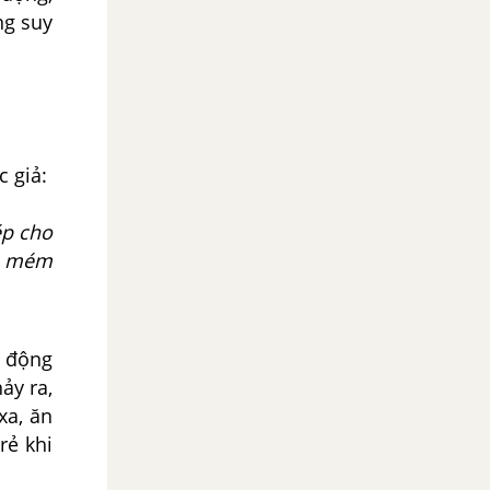
ng suy
 giả:
ép cho
m mém
h động
ảy ra,
xa, ăn
rẻ khi