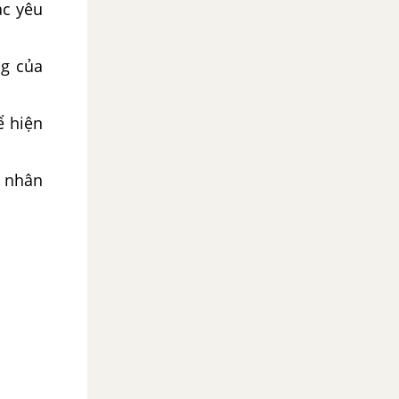
các yêu
ng của
̉ hiện
ạ nhân