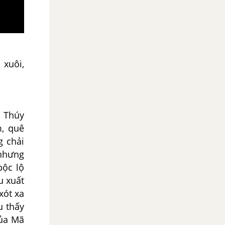
 xuôi,
h Thúy
m, quê
g chải
 nhưng
bộc lộ
u xuất
xót xa
u thấy
của Mã