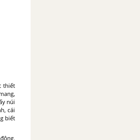
 thiết
 mang,
ấy núi
h, cái
g biết
 động,