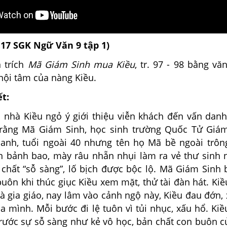
117
SGK
Ngữ Văn 9 tập 1)
n trích
Mã Giám Sinh mua Kiều
, tr. 97 - 98 bằng văn
nội tâm của nàng Kiều.
ết:
hà Kiều ngỏ ý giới thiệu viễn khách đến vấn dan
 rằng Mã Giám Sinh, học sinh trường Quốc Tử Giá
nh, tuổi ngoài 40 nhưng tên họ Mã bề ngoài trôn
ần bảnh bao, mày râu nhẵn nhụi làm ra vẻ thư sinh
 chất “sỗ sàng”, lố bịch được bộc lộ. Mã Giám Sinh 
uôn khi thúc giục Kiều xem mặt, thử tài đàn hát. Kiề
à gia giáo, nay lâm vào cảnh ngộ này, Kiều đau đớn, 
a mình. Mỗi bước đi lệ tuôn vì tủi nhục, xấu hổ. Kiề
trước sự sỗ sàng như kẻ vô học, bản chất con buôn 