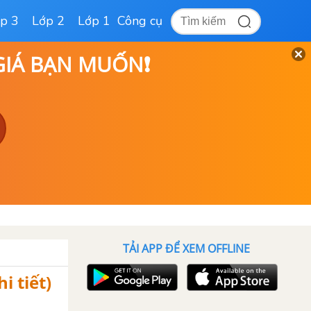
p 3
Lớp 2
Lớp 1
Công cụ
 GIÁ BẠN MUỐN❗
TẢI APP ĐỂ XEM OFFLINE
i tiết)