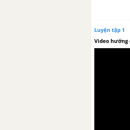
Những đứa trẻ (Thời thơ ấu) -
Go-ro-ky
Luyện tập 1
ĐỀ THI HỌC KÌ 1 MỚI NHẤT CÓ LỜI GIẢI
Video hướng 
SOẠN VĂN 9 TẬP 2
Bài 18
Bàn về đọc sách - Chu Quang
Tiềm
Khởi ngữ
Phép phân tích và tổng hợp
Luyện tập phân tích và tổng hợp