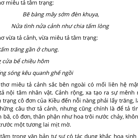
ơ miêu tả tâm trạng:
Bẽ bàng mây sớm đèn khuya,
Nửa tình nửa cảnh như chia tấm lòng
ơ vừa tả cảnh, vừa miêu tả tâm trạng:
tấm trăng gần ở chung.
 cửa bể chiều hôm
ng sóng kêu quanh ghế ngồi
thơ miêu tả cảnh sắc bên ngoài có mối liên hệ mật
 tả nội tâm nhân vật. Cảnh rộng, xa tạo ra sự mênh
m trạng cô đơn của Kiều đến nỗi nàng phải lấy trăng, l
hững câu thơ tả cảnh, nhưng cũng chính là để tả tìn
 bã, cô đơn, thân phận như hoa trôi nước chảy, khôn
trước một tương lai mịt mờ.
i tâm trong văn bản tự sự có tác dụng khắc họa sinh