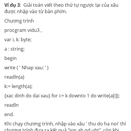
Ví dụ 3
: Giải toán viết theo thứ tự ngược lại của xâu
được nhập vào từ bàn phím.
Chương trình
procgram vidu3 ,
var i, k: byte;
a : string;
begin
write ( ' Nhap xau: ’ )
readln(a)
k:= length(a);
{xac dinh do dai xau} for i:= k downto 1 do write(a[i]);
readln
end.
Khi chạy chương trình, nhập vào xâu ' thu do ha noi' thì
chương trình đưa ra kết quả “ion ah od uht", còn khi