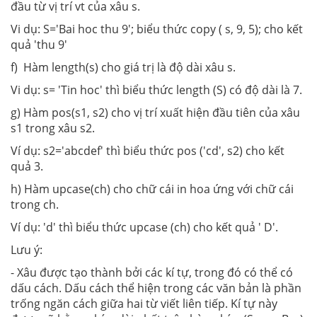
đầu từ vị trí vt của xâu s.
Vi dụ: S='Bai hoc thu 9'; biểu thức copy ( s, 9, 5); cho kết
quả 'thu 9'
f)
Hàm length(s) cho giá trị là độ dài xâu s.
Vi dụ: s= 'Tin hoc' thì biểu thức length (S) có độ dài là 7.
g)
Hàm pos(s1, s2) cho vị trí xuất hiện đầu tiên của xâu
s1 trong xâu s2.
Ví dụ: s2=
'
abcdef' thì biểu thức pos ('cd', s2) cho kết
quả 3.
h)
Hàm upcase(ch) cho chữ cái in hoa ứng với chữ cái
trong ch.
Ví dụ: 'd' thì biểu thức upcase (ch) cho kết quả ' D'.
Lưu ý:
- Xâu được tạo thành bởi các kí tự, trong đó có thể có
dấu cách. Dấu cách thể hiện trong các văn bản là phần
trống ngăn cách giữa hai từ viết liên tiếp. Kí tự này