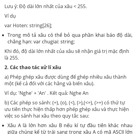
Lưu ý: Độ dài lớn nhất của xâu < 255.
Ví dụ
var Hoten: string[26];
Trong mô tả xâu có thể bỏ qua phần khai báo độ dài,
chẳng hạn: var chugiai: string;
Khi đó, độ dài lớn nhất của xâu sẽ nhận giá trị mặc định
là 255.
2. Các thao tác xử lí xâu
a)
Phép ghép xâu được dùng để ghép nhiều xâu thành
một (kể cả đối với các hằng và biến xâu).
Ví dụ: 'Nghe' + 'An' . Kết quả: Nghe An
b)
Các phép so sánh: (=), (o), (<), (>),(<=), (>=) có thứ tự
ưu tiên thực hiện thấp hơn phép ghép xâu và thực hiện
việc so sánh hai xâu theo quy tắc sau:
Xâu A là lớn hơn xâu B nếu kí tự đầu tiên khác nhau
giữa chúng kể từ trái sang trong xâu A có mã ASCII lớn