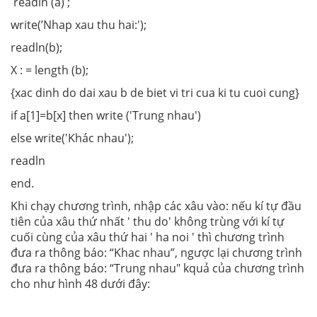
readln (a) ;
write(’Nhap xau thu hai:
'
);
readln(b);
X : = length (b);
{xac dinh do dai xau b de biet vi tri cua ki tu cuoi cung}
if a[1]=b[x] then write ('Trung nhau')
else write('Khác nhau');
readln
end.
Khi chạy chương trình, nhập các xâu vào: nếu kí tự đầu
tiên của xâu thứ nhất ' thu do' không trùng với kí tự
cuối cùng của xâu thứ hai
'
ha noi ' thì chương trình
đưa ra thông báo: “Khac nhau”, ngược lại chương trình
đưa ra thông báo: “Trung nhau" kquả của chương trình
cho như hình 48 dưới đây: