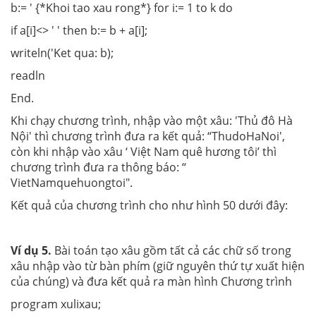
b:= ' {*Khoi tao xau rong*} for i:= 1 to k do
if a[i]<> ' ' then b:= b + a[i];
writeln('Ket qua: b);
readln
End.
Khi chạy chương trình, nhập vào một xâu: 'Thủ đô Hà
Nội' thì chương trình đưa ra kết quả: “ThudoHaNoi',
còn khi nhập vào xâu ‘ Việt Nam quê hương tôi’ thì
chương trình đưa ra thông báo: “
VietNamquehuongtoi".
Kết quả của chương trình cho như hình 50 dưới đây:
Ví dụ 5.
Bài toán tạo xâu gồm tất cả các chữ số trong
xâu nhập vào từ bàn phím (giữ nguyên thứ tự xuất hiện
của chúng) và đưa kết quả ra màn hình Chương trình
program xulixau;