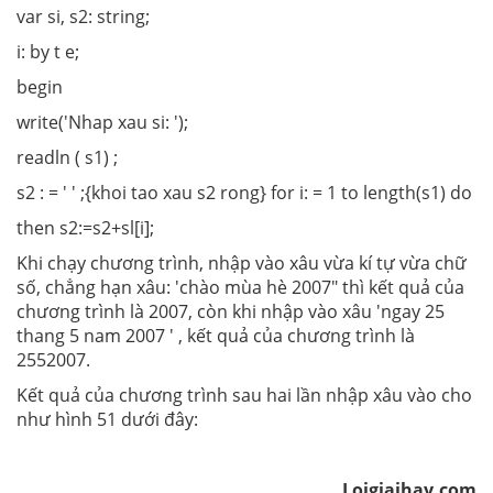
var si, s2: string;
i: by t e;
begin
write('Nhap xau si: ');
readln ( s1) ;
s2 : = ' ' ;{khoi tao xau s2 rong} for i: = 1 to length(s1) do
then s2:=s2+sl[i];
Khi chạy chương trình, nhập vào xâu vừa kí tự vừa chữ
số, chẳng hạn xâu: 'chào mùa hè 2007" thì kết quả của
chương trình là 2007, còn khi nhập vào xâu 'ngay 25
thang 5 nam 2007 ' , kết quả của chương trình là
2552007.
Kết quả của chương trình sau hai lần nhập xâu vào cho
như hình 51 dưới đây:
Loigiaihay.com