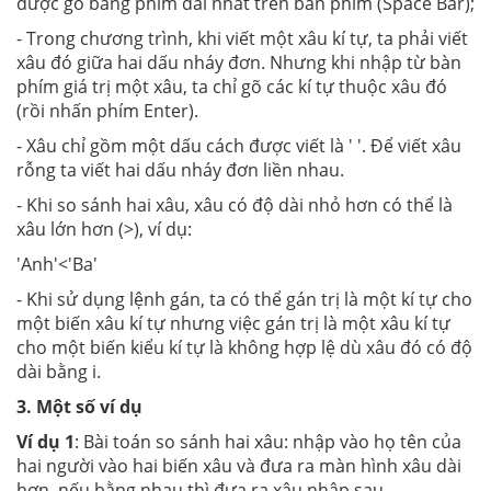
được gõ bằng phím dài nhất trên bàn phím (Space Bar);
-
Trong chương trình, khi viết một xâu kí tự, ta phải viết
xâu đó giữa hai dấu nháy đơn. Nhưng khi nhập từ bàn
phím giá trị một xâu, ta chỉ gõ các kí tự thuộc xâu đó
(rồi nhấn phím Enter).
- Xâu chỉ gồm một dấu cách được viết là ' '. Để viết xâu
rỗng ta viết hai dấu nháy đơn liền nhau.
- Khi so sánh hai xâu, xâu có độ dài nhỏ hơn có thể là
xâu lớn hơn (>), ví dụ:
'Anh'<'Ba'
- Khi sử dụng lệnh gán, ta có thể gán trị là một kí tự cho
một biến xâu kí tự nhưng việc gán trị là một xâu kí tự
cho một biến kiểu kí tự là không hợp lệ dù xâu đó có độ
dài bằng i.
3. Một số ví dụ
Ví dụ 1
: Bài toán so sánh hai xâu: nhập vào họ tên của
hai người vào hai biến xâu và đưa ra màn hình xâu dài
hơn, nếu bằng nhau thì đưa ra xâu nhập sau.