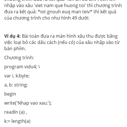
nhập vào xâu 'viet nam que huong toi' thì chương trình
đưa ra kết quả: *iot gnouh euq man teiv* thì kết quả
của chương trình cho như hình 49 dưới:
Ví dụ 4:
Bài toán đưa ra màn hình xâu thu được bằng
việc loại bỏ các dấu cách (nếu có) của xâu nhập vào từ
bàn phím.
Chương trình:
program vidu4; \
var i, k:byte;
a, b: string;
begin
write('Nhap vao xau:');
readln (a) ,
k:= length(a)