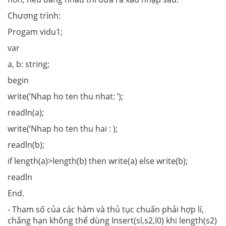
Chương trình:
Progam vidu1;
var
a,
b:
string;
begin
write
(’Nhap ho ten thu
nhat: ’);
readln(a);
write(’Nhap ho ten thu hai : );
readln(b);
if length(a)>length(b) then write(a) else write(b);
readln
End.
- Tham số của các hàm và thủ tục chuẩn phải hợp lí,
chẳng hạn không thể dùng Insert(sl,s2,I0) khi length(s2)