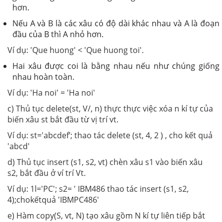
hơn.
Nếu A và B là các xâu có độ dài khác nhau và A là đoạn
đầu của B thì A nhỏ hơn.
Ví dụ: 'Que huong' < 'Que huong toi'.
Hai xâu được coi là bằng nhau nếu như chúng giống
nhau hoàn toàn.
Ví dụ: 'Ha noi' = 'Ha noi'
c) Thủ tục delete(st, V/, n) thực thực việc xóa n kí tự của
biến xâu st
bắt đầu từ vị trí vt.
Ví dụ: st='abcdef’; thao tác delete (st, 4, 2 ) , cho kết quả
'abcd'
d)
Thủ tục insert (s1, s2, vt) chèn xâu s1 vào biến xâu
s2, bắt đầu ở ví trí Vt.
Ví dụ: 1l='PC'; s2= ' IBM486 thao tác insert (s1, s2,
4);chokếtquả 'IBMPC486'
e)
Hàm copy(S, vt, N) tạo xâu gồm N kí tự liên tiếp bắt