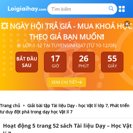
💥 NGÀY HỘI TRẢ GIÁ - MUA KHOÁ HỌC
THEO GIÁ BẠN MUỐN❗
🎯 LỚP 1-12 TẠI TUYENSINH247 (TỪ 10-12/08)
17
26
55
BẮT ĐẦU
SAU
GIỜ
PHÚT
GIÂY
XEM CHI TIẾT
Trang chủ
Giải bài tập Tài liệu Dạy - học Vật lí lớp 7, Phát triển
tư duy đột phá trong dạy học Vật lí 7
Hoạt động 5 trang 52 sách Tài liệu Dạy – Học Vật