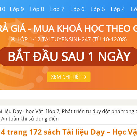
10
Lớp 9
Lớp 8
Lớp 7
Lớp 6
Lớp 5
Lớp 4
Lớ
RẢ GIÁ - MUA KHOÁ HỌC THEO
🎯 LỚP 1-12 TẠI TUYENSINH247 (TỪ 10-12/08)
BẮT ĐẦU SAU 1 NGÀY
XEM CHI TIẾT
ài liệu Dạy - học Vật lí lớp 7, Phát triển tư duy đột phá trong
 An toàn khi sử dụng điện
 trang 172 sách Tài liệu Dạy – Học Vật