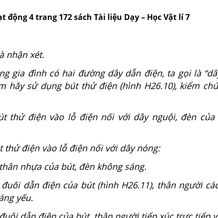
t động 4 trang 172 sách Tài liệu Dạy – Học Vật lí 7
à nhận xét.
ng gia đình có hai đường dây dẫn điện, ta gọi là “d
Em hãy sử dụng bút thử điện (hình H26.10), kiểm chứ
t thử điện vào lỗ điện nối với dây nguội, đèn của
 thử điện vào lỗ điện nối với dây nóng:
 thân nhựa của bút, đèn không sáng.
 đuôi dẫn điện của bút (hình H26.11), thân người cá
áng yếu.
đuôi dẫn điện của bút, thân người tiếp xúc trực tiếp v