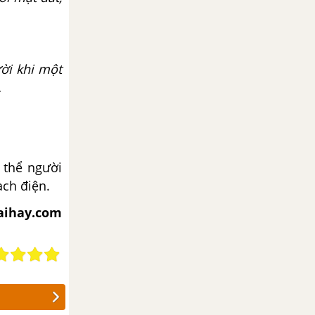
ời khi một
.
 thể người
ạch điện.
iaihay.com