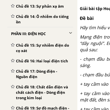
Chủ đề 13: Sự phản xạ âm
Giải bài tập Hoạ
Chủ đề 14: Ô nhiễm do tiếng
Đề bài
ồn
Hãy tìm hiểu v
PHẦN III: ĐIỆN HỌC
Mạng điện tro
“dây nguội”. 
Chủ đề 15: Sự nhiễm điện do
quả sau:
cọ xát
- chạm đầu bú
Chủ đề 16: Hai loại điện tích
sáng.
Chủ đề 17: Dòng điện -
- chạm đầu bút
Nguồn điện
+ tay cầm vào
Chủ đề 18: Chất dẫn điện và
chất cách điện - Dòng điện
+ tay cầm vào
trong kim loại
mặt đất, đèn s
Chủ đề 19: Sơ đồ mạch điện -
+ tay cầm vào 