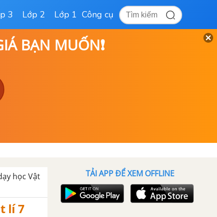
p 3
Lớp 2
Lớp 1
Công cụ
 GIÁ BẠN MUỐN❗
TẢI APP ĐỂ XEM OFFLINE
 dạy học Vật
 lí 7