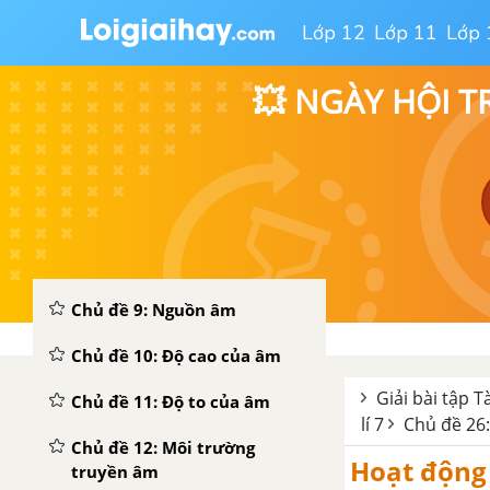
Chủ đề 4: Định luật phản xạ
Lớp 12
Lớp 11
Lớp 
ánh sáng
Chủ đề 5: Ảnh của một vật
💥 NGÀY HỘI T
tạo bởi gương phẳng
Chủ đề 7: Gương cầu lồi
Chủ đề 8: Gương cầu lõm
PHẦN II: ÂM HỌC
Chủ đề 9: Nguồn âm
Chủ đề 10: Độ cao của âm
Giải bài tập T
Chủ đề 11: Độ to của âm
lí 7
Chủ đề 26:
Chủ đề 12: Môi trường
Hoạt động 4
truyền âm