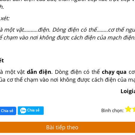
h.
xét:
là một vật……….điện. Dòng điện có thể……..cơ thể ngư
thể chạm vào nơi không được cách điện của mạch điện
ết
là một vật
dẫn điện
. Dòng điện có thể
chạy qua
cơ
 của cơ thể chạm vào nơi không được cách điện của m
Loig
Bình chọn:
Chia sẻ
Chia sẻ
Bài tiếp theo