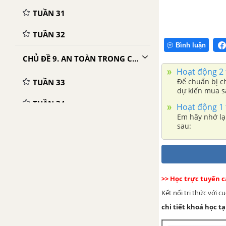
TUẦN 31
TUẦN 32
Bình luận
CHỦ ĐỀ 9. AN TOÀN TRONG CUỘC SỐNG
Hoạt động 2 
Để chuẩn bị c
TUẦN 33
dự kiến mua s
TUẦN 34
Hoạt động 1 
Em hãy nhớ lạ
TUẦN 35
sau:
>> Học trực tuyến 
Kết nối tri thức với 
chi tiết khoá học tạ