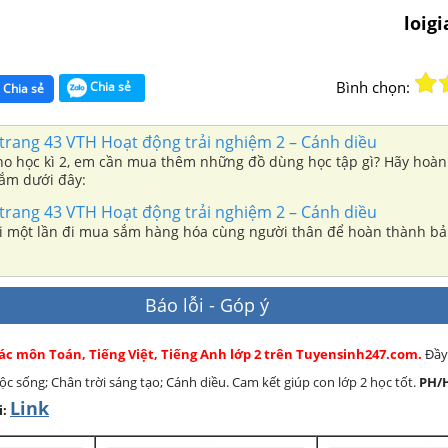
loig
Bình chọn:
Chia sẻ
Chia sẻ
trang 43 VTH Hoạt động trải nghiệm 2 – Cánh diều
ho học kì 2, em cần mua thêm những đồ dùng học tập gì? Hãy hoà
ắm dưới đây:
trang 43 VTH Hoạt động trải nghiệm 2 – Cánh diều
i một lần đi mua sắm hàng hóa cùng người thân để hoàn thành 
Báo lỗi - Góp ý
các môn Toán, Tiếng Việt, Tiếng Anh lớp 2 trên Tuyensinh247.com.
Đầy
cuộc sống; Chân trời sáng tạo; Cánh diều. Cam kết giúp con lớp 2 học tốt.
PH/
Link
i: