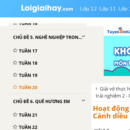
Lớp 12
Lớp 11
Lớp 
TUẦN 15
TUẦN 16
CHỦ ĐỀ 5. NGHỀ NGHIỆP TRONG CUỘC SỐNG
TUẦN 17
TUẦN 18
TUẦN 19
TUẦN 20
Giải vở thực 
trải nghiệm 2 -
CHỦ ĐỀ 6. QUÊ HƯƠNG EM
Hoạt động 
Cánh diều
TUẦN 21
TUẦN 22