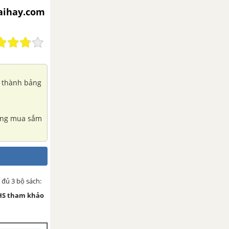
iaihay.com
n thành bảng
bảng mua sắm
 đủ 3 bộ sách:
HS tham khảo