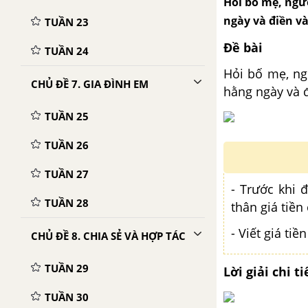
Hỏi bố mẹ, ngư
ngày và điền v
TUẦN 23
Đề bài
TUẦN 24
Hỏi bố mẹ, ng
CHỦ ĐỀ 7. GIA ĐÌNH EM
hằng ngày và 
TUẦN 25
TUẦN 26
TUẦN 27
- Trước khi 
TUẦN 28
thân giá tiền
- Viết giá ti
CHỦ ĐỀ 8. CHIA SẺ VÀ HỢP TÁC
TUẦN 29
Lời giải chi ti
TUẦN 30