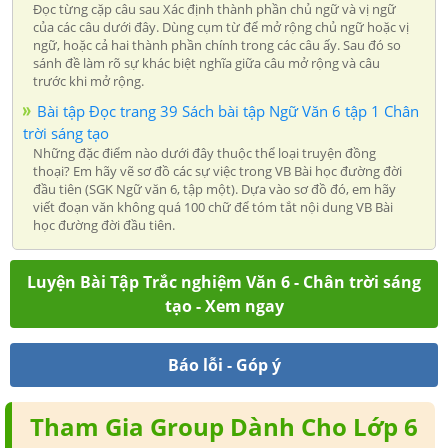
Đọc từng cặp câu sau Xác định thành phần chủ ngữ và vị ngữ
của các câu dưới đây. Dùng cụm từ để mở rộng chủ ngữ hoặc vị
ngữ, hoặc cả hai thành phần chính trong các câu ấy. Sau đó so
sánh đề làm rõ sự khác biệt nghĩa giữa câu mở rộng và câu
trước khi mở rộng.
Bài tập Đọc trang 39 Sách bài tập Ngữ Văn 6 tập 1 Chân
trời sáng tạo
Những đặc điểm nào dưới đây thuộc thể loại truyện đồng
thoại? Em hãy vẽ sơ đồ các sự việc trong VB Bài học đường đời
đầu tiên (SGK Ngữ văn 6, tập một). Dựa vào sơ đồ đó, em hãy
viết đoạn văn không quá 100 chữ để tóm tắt nội dung VB Bài
học đường đời đầu tiên.
Luyện Bài Tập Trắc nghiệm Văn 6 - Chân trời sáng
tạo - Xem ngay
Báo lỗi - Góp ý
Tham Gia Group Dành Cho Lớp 6