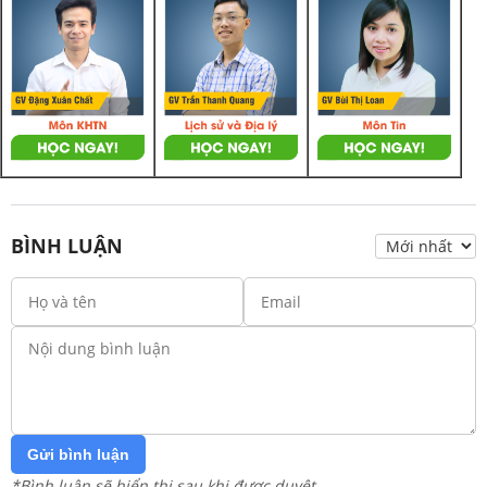
BÌNH LUẬN
Gửi bình luận
*Bình luận sẽ hiển thị sau khi được duyệt