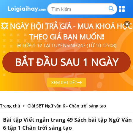
💥 NGÀY HỘI TRẢ GIÁ - MUA KHOÁ HỌC
THEO GIÁ BẠN MUỐN❗
🎯 LỚP 1-12 TẠI TUYENSINH247 (TỪ 10-12/08)
BẮT ĐẦU SAU 1 NGÀY
XEM CHI TIẾT
Trang chủ
Giải SBT Ngữ văn 6 - Chân trời sáng tạo
Bài tập Viết ngắn trang 49 Sách bài tập Ngữ Văn
6 tập 1 Chân trời sáng tạo