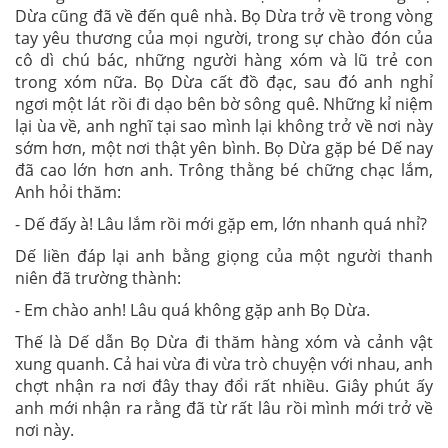
Dừa cũng đã về đến quê nhà. Bọ Dừa trở về trong vòng
tay yêu thương của mọi người, trong sự chào đón của
cô dì chú bác, những người hàng xóm và lũ trẻ con
trong xóm nữa. Bọ Dừa cất đồ đạc, sau đó anh nghỉ
ngơi một lát rồi đi dạo bên bờ sông quê. Những kỉ niệm
lại ùa về, anh nghĩ tại sao mình lại không trở về nơi này
sớm hơn, một nơi thật yên bình. Bọ Dừa gặp bé Dế nay
đã cao lớn hơn anh. Trông thằng bé chững chạc lắm,
Anh hỏi thăm:
- Dế đấy à! Lâu lắm rồi mới gặp em, lớn nhanh quá nhỉ?
Dế liền đáp lại anh bằng giọng của một người thanh
niên đã trường thành:
- Em chào anh! Lâu quá không gặp anh Bọ Dừa.
Thế là Dế dẫn Bọ Dừa đi thăm hàng xóm và cảnh vật
xung quanh. Cả hai vừa đi vừa trò chuyện với nhau, anh
chợt nhận ra nơi đây thay đổi rất nhiều. Giây phút ấy
anh mới nhận ra rằng đã từ rất lâu rồi mình mới trở về
nơi này.