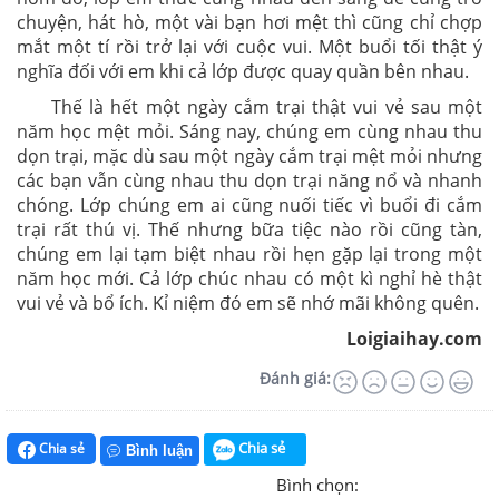
chuyện, hát hò, một vài bạn hơi mệt thì cũng chỉ chợp
mắt một tí rồi trở lại với cuộc vui. Một buổi tối thật ý
nghĩa đối với em khi cả lớp được quay quần bên nhau.
Thế là hết một ngày cắm trại thật vui vẻ sau một
năm học mệt mỏi. Sáng nay, chúng em cùng nhau thu
dọn trại, mặc dù sau một ngày cắm trại mệt mỏi nhưng
các bạn vẫn cùng nhau thu dọn trại năng nổ và nhanh
chóng. Lớp chúng em ai cũng nuối tiếc vì buổi đi cắm
trại rất thú vị. Thế nhưng bữa tiệc nào rồi cũng tàn,
chúng em lại tạm biệt nhau rồi hẹn gặp lại trong một
năm học mới. Cả lớp chúc nhau có một kì nghỉ hè thật
vui vẻ và bổ ích. Kỉ niệm đó em sẽ nhớ mãi không quên.
Loigiaihay.com
Đánh giá:
Chia sẻ
Chia sẻ
Bình luận
Bình chọn: