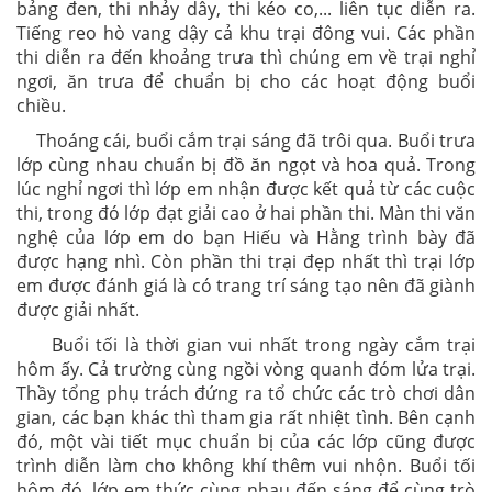
bảng đen, thi nhảy dây, thi kéo co,... liên tục diễn ra.
Tiếng reo hò vang dậy cả khu trại đông vui. Các phần
thi diễn ra đến khoảng trưa thì chúng em về trại nghỉ
ngơi, ăn trưa để chuẩn bị cho các hoạt động buổi
chiều.
Thoáng cái, buổi cắm trại sáng đã trôi qua. Buổi trưa
lớp cùng nhau chuẩn bị đồ ăn ngọt và hoa quả. Trong
lúc nghỉ ngơi thì lớp em nhận được kết quả từ các cuộc
thi, trong đó lớp đạt giải cao ở hai phần thi. Màn thi văn
nghệ của lớp em do bạn Hiếu và Hằng trình bày đã
được hạng nhì. Còn phần thi trại đẹp nhất thì trại lớp
em được đánh giá là có trang trí sáng tạo nên đã giành
được giải nhất.
Buổi tối là thời gian vui nhất trong ngày cắm trại
hôm ấy. Cả trường cùng ngồi vòng quanh đóm lửa trại.
Thầy tổng phụ trách đứng ra tổ chức các trò chơi dân
gian, các bạn khác thì tham gia rất nhiệt tình. Bên cạnh
đó, một vài tiết mục chuẩn bị của các lớp cũng được
trình diễn làm cho không khí thêm vui nhộn. Buổi tối
hôm đó, lớp em thức cùng nhau đến sáng để cùng trò