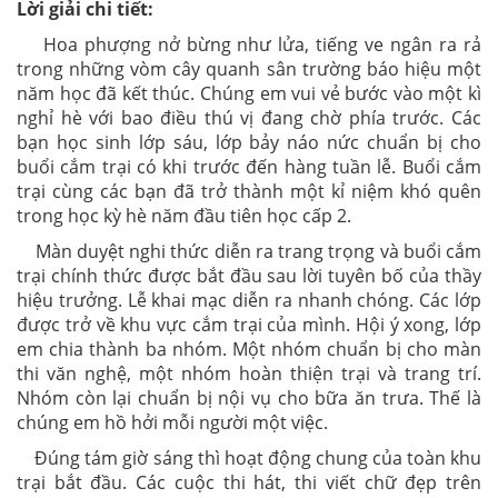
Lời giải chi tiết:
Hoa phượng nở bừng như lửa, tiếng ve ngân ra rả
trong những vòm cây quanh sân trường báo hiệu một
năm học đã kết thúc. Chúng em vui vẻ bước vào một kì
nghỉ hè với bao điều thú vị đang chờ phía trước. Các
bạn học sinh lớp sáu, lớp bảy náo nức chuẩn bị cho
buổi cắm trại có khi trước đến hàng tuần lễ. Buổi cắm
trại cùng các bạn đã trở thành một kỉ niệm khó quên
trong học kỳ hè năm đầu tiên học cấp 2.
Màn duyệt nghi thức diễn ra trang trọng và buổi cắm
trại chính thức được bắt đầu sau lời tuyên bố của thầy
hiệu trưởng. Lễ khai mạc diễn ra nhanh chóng. Các lớp
được trở về khu vực cắm trại của mình. Hội ý xong, lớp
em chia thành ba nhóm. Một nhóm chuẩn bị cho màn
thi văn nghệ, một nhóm hoàn thiện trại và trang trí.
Nhóm còn lại chuẩn bị nội vụ cho bữa ăn trưa. Thế là
chúng em hồ hởi mỗi người một việc.
Đúng tám giờ sáng thì hoạt động chung của toàn khu
trại bắt đầu. Các cuộc thi hát, thi viết chữ đẹp trên