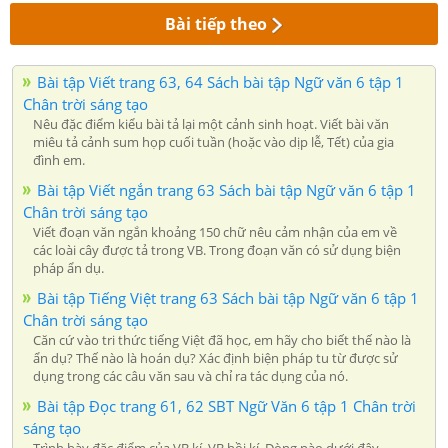
Bài tiếp theo
Bài tập Viết trang 63, 64 Sách bài tập Ngữ văn 6 tập 1
Chân trời sáng tạo
Nêu đặc điểm kiểu bài tả lại một cảnh sinh hoạt. Viết bài văn
miêu tả cảnh sum họp cuối tuần (hoặc vào dịp lễ, Tết) của gia
đình em.
Bài tập Viết ngắn trang 63 Sách bài tập Ngữ văn 6 tập 1
Chân trời sáng tạo
Viết đoạn văn ngắn khoảng 150 chữ nêu cảm nhận của em về
các loài cây được tả trong VB. Trong đoạn văn có sử dụng biện
pháp ẩn dụ.
Bài tập Tiếng Việt trang 63 Sách bài tập Ngữ văn 6 tập 1
Chân trời sáng tạo
Căn cứ vào tri thức tiếng Việt đã học, em hãy cho biết thế nào là
ẩn dụ? Thế nào là hoán dụ? Xác định biện pháp tu từ được sử
dụng trong các câu văn sau và chỉ ra tác dụng của nó.
Bài tập Đọc trang 61, 62 SBT Ngữ Văn 6 tập 1 Chân trời
sáng tạo
Trình bày đặc điểm của VB kí, VB hồi kí. Dòng nào dưới đây