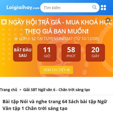
💥 NGÀY HỘI TRẢ GIÁ - MUA KHOÁ HỌC
THEO GIÁ BẠN MUỐN❗
🎯 LỚP 1-12 TẠI TUYENSINH247 (TỪ 10-12/08)
11
58
20
BẮT ĐẦU
SAU
GIỜ
PHÚT
GIÂY
XEM CHI TIẾT
Trang chủ
Giải SBT Ngữ văn 6 - Chân trời sáng tạo
Bài tập Nói và nghe trang 64 Sách bài tập Ngữ
Văn tập 1 Chân trời sáng tạo