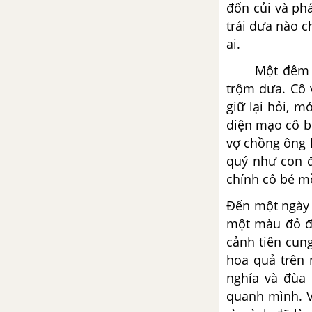
đốn củi và phá
64 Sách bài tập Ngữ Văn tập 1
trái dưa nào c
Chân trời sáng tạo
ai.
Bài 6: Điểm tựa tinh thần
Một đêm 
trộm dưa. Cô 
Bài tập Đọc trang 3 Sách bài tập
giữ lại hỏi, m
Ngữ văn 6 tập 2 Chân trời sáng
diện mạo cô b
tạo
vợ chồng ông 
quý như con đ
Bài tập tiếng Việt trang 6 Sách
bài tập Ngữ văn 6 tập 2 Chân
chính cô bé mồ
trời sáng tạo
Đến một ngày 
một màu đỏ đụ
Bài tập Viết ngắn trang 13 Sách
cảnh tiên cung
bài tập Ngữ văn 6 tập 2 Chân
hoa quả trên 
trời sáng tạo
nghía và đùa 
quanh mình. Vì
Bài tập Viết trang 8 Sách bài tập
Ngữ văn 6 tập 2 Chân trời sáng