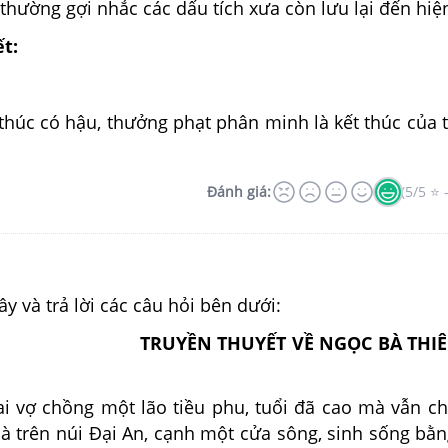
thường gợi nhắc các dấu tích xưa còn lưu lại đến hiện
ết:
t thúc có hậu, thưởng phạt phân minh là kết thúc của 
Đánh giá:
(5/5 ⭐ 
y và trả lời các câu hỏi bên dưới:
TRUYỀN THUYẾT VỀ NGỌC BÀ THIÊ
ai vợ chồng một lão tiều phu, tuổi đã cao mà vẫn c
à trên núi Đại An, cạnh một cửa sông, sinh sống bằn