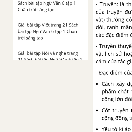
Sách bài tập Ngữ Văn 6 tập 1
- Truyện: là t
Chân trời sáng tạo
của truyện đư
vật) thường có
Giải bài tập Viết trang 21 Sách
dối, ranh mãn
bài tập Ngữ Văn 6 tập 1 Chân
các đặc điểm đ
trời sáng tạo
- Truyền thuyế
vật lịch sử ho
Giải bài tập Nói và nghe trang
21 Sách bài tập Ngữ Văn 6 tập 1
cảm của tác gi
Chân trời sáng tạo
- Đặc điểm của
Bài 3: Vẻ đẹp quê hương
Cách xây dự
phẩm chất, 
Giải bài tập Đọc trang 27 Sách
công lớn đố
bài tập Ngữ Văn 6 tập 1 Chân
trời sáng tạo
Cốt truyện 
cộng đồng tr
Giải bài tập Tiếng Việt trang 30
Yếu tố kì ảo
Sách bài tập Ngữ Văn 6 tập 1