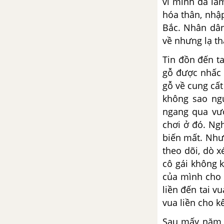
vì mình đã là
tạo
hóa thân, nhập
Bắc. Nhân dân
Bài tập Nói và nghe trang 10
về nhưng lạ th
Sách bài tập Ngữ văn 6 tập 2
Chân trời sáng tạo
Tin đồn đến ta
gỗ được nhấc 
Bài 7: Gia đình thương yêu
gỗ về cung cấ
không sao ngủ
Bài tập Đọc trang 16 Sách bài
ngang qua vườ
tập Ngữ văn 6 tập 2 Chân trời
chơi ở đó. Ngh
sáng tạo
biến mất. Nhưn
theo dõi, dò x
Bài tập tiếng Việt trang 19 Sách
cô gái không k
bài tập Ngữ văn 6 tập 2 Chân
trời sáng tạo
của mình cho 
liền đến tai v
Bài tập Viết ngắn trang 20 Sách
vua liền cho k
bài tập Ngữ văn 6 tập 2 Chân
Sau mấy năm t
trời sáng tạo