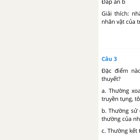
Đáp án b
trời sáng tạo
Giải thích: n
Giải bài tập Tiếng Việt trang 46
nhân vật của t
Sách bài tập Ngữ Văn 6 tập 1
Chân trời sáng tạo
Giải bài tập Viết ngắn trang 49
Sách bài tập Ngữ Văn 6 tập 1
Câu 3
Chân trời sáng tạo
Đặc điểm nào
thuyết?
Giải bài tập Viết trang 49 Sách
bài tập Ngữ Văn 6 tập 1 Chân
a.
Thường xoa
trời sáng tạo
truyền tụng, t
Giải bài tập Nói và nghe trang
b.
Thường sử 
49, 50 Sách bài tập Ngữ Văn 6
thường của nh
tập 1 Chân trời sáng tạo
c.
Thường kết 
Bài 5: Trò chuyện cùng thiên