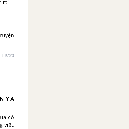
 tại
truyện
- 1 lượt)
N Y A
hưa có
g việc