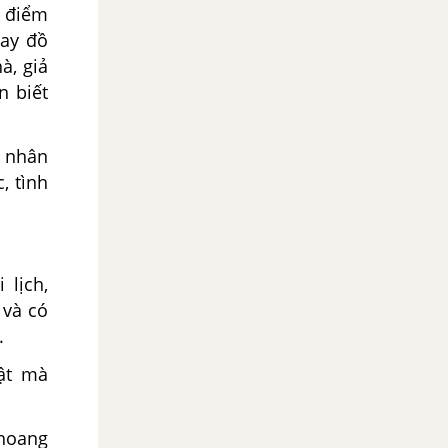
c điểm
hay đồ
à, giả
n biết
, nhân
, tình
 lịch,
 và có
.
vật mà
 hoang