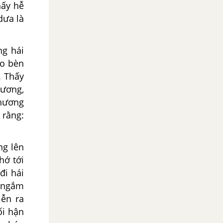
hấy hễ
dưa là
ng hái
ão bèn
. Thấy
hương,
thương
 rằng:
ng lên
hớ tới
đi hái
i ngắm
iễn ra
ối hận