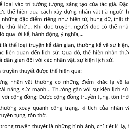
hể loại vào trí tưởng tượng, sáng tạo của tác giả. Đặ
ợc thể hiện qua cách xây dựng nhân vật (là người 
 những đặc điểm riêng như hiền từ, hung dữ, thật th
h, khù khờ,... Khi đọc truyện, người đọc có thể nhậ
ó qua lời kể, hành động, ý nghĩa,…
t là thể loại truyện kể dân gian, thường kể về sự kiện
ặc liên quan đến lịch sử. Qua đó, thể hiện nhận thức
ả dân gian đối với các nhân vật, sự kiện lịch sử.
 truyền thuyết được thể hiện qua:
ng nhân vật thường có những điểm khác lạ về lai
tài năng, sức mạnh... Thường gắn với sự kiện lịch sử
i với cộng đồng; Được cộng đồng truyền tụng, tôn thờ
thường xoay quanh công trạng, kì tích của nhân 
uyền tụng, tôn thờ.
 trong truyền thuyết là những hình ảnh, chỉ tiết kì lạ,