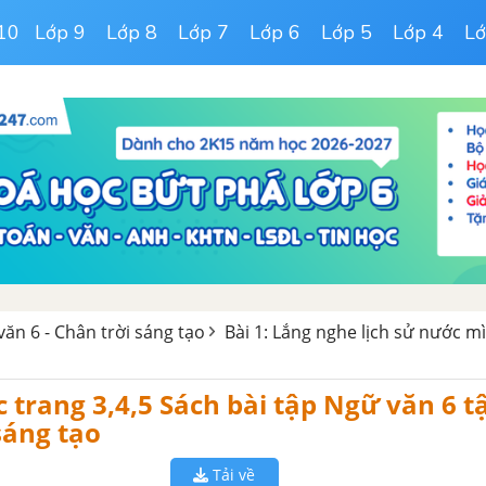
10
Lớp 9
Lớp 8
Lớp 7
Lớp 6
Lớp 5
Lớp 4
Lớ
văn 6 - Chân trời sáng tạo
Bài 1: Lắng nghe lịch sử nước m
c trang 3,4,5 Sách bài tập Ngữ văn 6 t
sáng tạo
Tải về