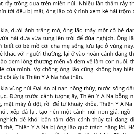
t rẫy trồng dưa trên miền núi. Nhiều lần thăm rẫy t
hín tới đều bị mất, ông lão có ý rình xem kẻ hái trộm 
kia, dưới ánh trăng mờ, ông lão thấy một cô bé đa
vừa hái dưa vừa tung lên trời để đùa nghịch. Ông l
ới biết cô bé mồ côi cha mẹ sống lưu lạc ở vùng này
é khác với người thường, lại ở vào hoàn cảnh đáng t
lão đem lòng thương mến và đem về làm con nuôi, 
ẻ của mình. Vợ chồng ông lão cũng không hay biết
 côi ấy là Thiên Y A Na hóa thân.
kia vùng núi Đại An bị nạn hồng thủy, nước sông dâ
c. Đứng trước cảnh tượng ấy, Thiên Y A Na bỗng n
, mặt mày ủ dột, rồi để tự khuây khỏa, Thiên Y A Na 
núi, xếp đá lại, tạo nên một cảnh núi non giả, ngồ
nghịch để khỏi bận tâm đến cảnh thủy tai đang d
 thế, Thiên Y A Na bị ông lão quở trách nặng lời. H