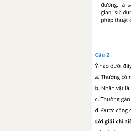
Chân trời sáng tạo
đường, là 
gian, sử dụ
Giải bài tập Viết ngắn trang 31
phép thuật c
Sách bài tập Ngữ Văn 6 tập 1
Chân trời sáng tạo
Giải bài tập Viết trang 32 Sách
bài tập Ngữ Văn 6 tập 1 Chân
Câu 2
trời sáng tạo
Ý nào dưới đây
Giải bài tập Nói và nghe trang
a.
Thường có n
32 Sách bài tập Ngữ Văn 6 tập 1
Chân trời sáng tạo
b.
Nhân vật là
c.
Thường gắn v
Bài 4: Những trải nghiệm
trong đời
d.
Được cộng đ
Lời giải chi ti
Giải bài tập Đọc trang 39 Sách
bài tập Ngữ Văn 6 tập 1 Chân