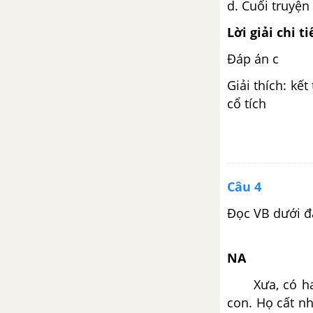
d.
Cuối truyện 
nhiên
Lời giải chi ti
Giải bài tập Đọc trang 61, 62
Đáp án c
SBT Ngữ Văn 6 tập 1 Chân trời
sáng tạo
Giải thích: kế
cổ tích
Giải bài tập Tiếng Việt trang 63
Sách bài tập Ngữ văn 6 tập 1
Chân trời sáng tạo
Giải bài tập Viết ngắn trang 63
Câu 4
Sách bài tập Ngữ văn 6 tập 1
Chân trời sáng tạo
Đọc VB dưới đâ
Giải bài tập Viết trang 63, 64
NA
Sách bài tập Ngữ văn 6 tập 1
Chân trời sáng tạo
Xưa, có h
con. Họ cất nh
Giải bài tập Nói và nghe trang