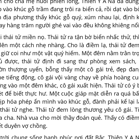
m cho cha mẹ nuôi phiền lòng, Thiên Y A Na đã dùn
 vào khúc gỗ trầm đang trôi ra biển cả, rồi dạt vào b
 địa phương thấy khúc gỗ quý, xúm nhau lại, định 
ay hàng trăm người ghé vai vào đều không khiêng nổi
i thái tử miền nọ. Thái tử ra tận bờ biển nhấc thử, th
lên một cách nhẹ nhàng. Cho là điềm lạ, thái tử đe
t giữ coi như một vật quý hiếm. Một đêm nằm trằn tr
 được, thái tử định đi sang thư phòng xem sách, 
n thượng uyển, bỗng thấy một cô gái trẻ, đẹp đa
e tiếng động, cô gái vội vàng chạy về phía hoàng cu
g vào một đêm khác, cô gái xuất hiện. Thái tử có ý 
ét để biết thực hư. Một cuộc giáp mặt diễn ra quá bấ
ịp hóa phép ẩn mình vào khúc gỗ, đành phải kể lại la
thái tử nghe. Thái tử đem lòng thương yêu cô gái. T
ua cha. Nhà vua cho mời thầy đoán quẻ. Thấy có điềm
ết duyên vợ chồng.
rời chung sống hạnh phúc nơi đất Bắc, Thiên Y A 