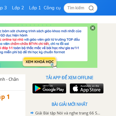
p 3
Lớp 2
Lớp 1
Công cụ
TẢI APP ĐỂ XEM OFFLINE
ình - Chân
ập 1
BÀI GIẢI MỚI NHẤT
Giải Bài tập Nói và nghe trang 66 Sách bài tập Ngữ văn 6 tập 2 Chân trời sáng tạo