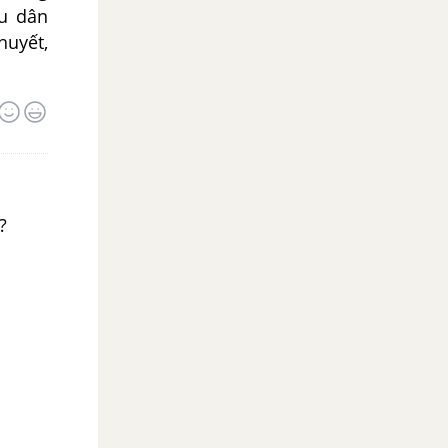
ấu dân
huyết,
?