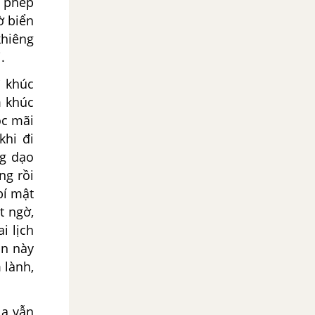
g phép
ờ biển
khiêng
.
ì khúc
m khúc
ọc mãi
khi đi
ng dạo
ng rồi
bí mật
t ngờ,
i lịch
in này
 lành,
Na vẫn