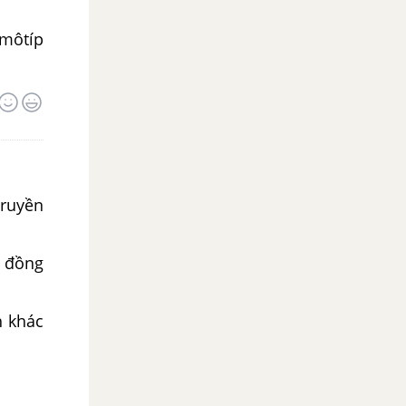
 môtíp
ruyền
g đồng
h khác