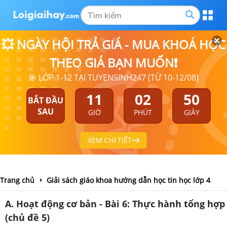
💥 NGÀY HỘI TRẢ GIÁ - MUA KHOÁ HỌC
THEO GIÁ BẠN MUỐN❗
🎯 LỚP 1-12 TẠI TUYENSINH247 (TỪ 10-12/08)
11
02
50
BẮT ĐẦU
SAU
GIỜ
PHÚT
GIÂY
XEM CHI TIẾT
Trang chủ
Giải sách giáo khoa hướng dẫn học tin học lớp 4
A. Hoạt động cơ bản - Bài 6: Thực hành tổng hợp
(chủ đề 5)