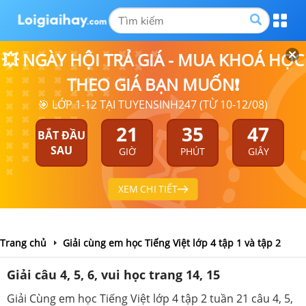
💥 NGÀY HỘI TRẢ GIÁ - MUA KHOÁ HỌC
THEO GIÁ BẠN MUỐN❗
🎯 LỚP 1-12 TẠI TUYENSINH247 (TỪ 10-12/08)
21
35
47
BẮT ĐẦU
SAU
GIỜ
PHÚT
GIÂY
XEM CHI TIẾT
Trang chủ
Giải cùng em học Tiếng Việt lớp 4 tập 1 và tập 2
Giải câu 4, 5, 6, vui học trang 14, 15
Giải Cùng em học Tiếng Việt lớp 4 tập 2 tuần 21 câu 4, 5,