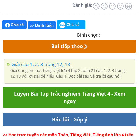
Đánh giá:
Chia sẻ
Chia sẻ
Bình luận
Bình chọn:
Bài tiếp theo
Giải câu 1, 2, 3 trang 12, 13
Giải Cùng em học tiếng việt lớp 4 tập 2 tuần 21 câu 1, 2, 3 trang
12, 13 với lời giải dễ hiểu. Câu 1. Đọc bài sau và trả lời câu hỏi:
Luyện Bài Tập Trắc nghiệm Tiếng Việt 4 - Xem
ngay
Báo lỗi - Góp ý
>> Học trực tuyến các môn Toán, Tiếng Việt, Tiếng Anh lớp 4 trên