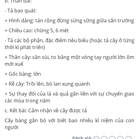
b. Thân bài:
- Tả bao quát:
+ Hình dáng: tán rộng đừng sừng sững giữa sân trường
+ Chiều cao: chừng 5, 6 mét
- Tả các bộ phận, đặc điểm tiêu biểu (hoặc tả cây ở từng
thời kì phát triển)
+ Thân cây: sần sùi, to bằng một vòng tay người lớn ôm
mới xuể
+ Gốc bàng: lớn
+ Rễ cây: Trồi lên, bò lan xung quanh
+ Sự thay đổi của lá và quả gắn liền với sự chuyển giao
các mùa trong năm
c. Kết bài: Cảm nhận về cây được tả
Cây bàng gắn bó với biết bao nhiêu kỉ niệm của con
người
Đánh giá: