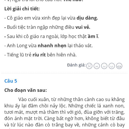
Lời giải chi tiết:
- Cô giáo em vừa xinh đẹp lại vừa
dịu dàng.
-
Buổi tiệc tràn ngập những điều
vui vẻ.
-
Sau khi cô giáo ra ngoài, lớp học thật
ầm ĩ
.
- Anh Long vừa
nhanh nhẹn
lại tháo vát.
- Tiếng lũ trẻ
ríu rít
bên hiên nhà.
Đánh giá:
Câu 5
Cho đoạn văn sau:
Vào cuối xuân, từ những thân cành cao su khẳng
khiu ấy lại đâm chồi nảy lộc. Những chiếc lá xanh non,
tươi mát, mượt mà thầm thì với gió, đùa giỡn với trăng,
đón ánh mặt trời. Càng bất ngờ hơn, không biết từ đâu
và từ lúc nào đàn cò trắng bay về, những cánh cò bay