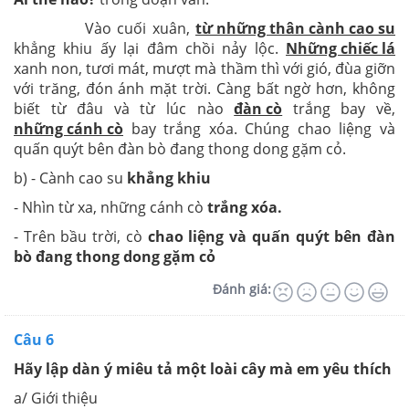
Vào cuối xuân,
từ những thân cành cao su
khẳng khiu ấy lại đâm chồi nảy lộc.
Những chiếc lá
xanh non, tươi mát, mượt mà thầm thì với gió, đùa giỡn
với trăng, đón ánh mặt trời. Càng bất ngờ hơn, không
biết từ đâu và từ lúc nào
đàn cò
trắng bay về,
những cánh cò
bay trắng xóa. Chúng chao liệng và
quấn quýt bên đàn bò đang thong dong gặm cỏ.
b) - Cành cao su
khẳng khiu
- Nhìn từ xa, những cánh cò
trắng xóa.
- Trên bầu trời, cò
chao liệng và quấn quýt bên đàn
bò đang thong dong gặm cỏ
Đánh giá:
Câu 6
Hãy lập dàn ý miêu tả một loài cây mà em yêu thích
a/ Giới thiệu