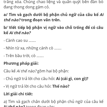
trắng xóa. Chúng chao liệng và quấn quýt bên đàn bò
đang thong dong gặm cỏ.
a/ Tìm và gạch dưới bộ phận chủ ngữ của câu kể
Ai
thế nào?
trong đoạn văn trên.
b/ Viết tiếp bộ phận vị ngữ vào chỗ trống để có câu
kể
Ai thế nào?
- Cành cao su …….
- Nhìn từ xa, những cánh cò …….
- Trên bầu trời, cò …….
Phương pháp giải:
Câu kể
Ai thế nào?
gồm hai bộ phận:
- Chủ ngữ trả lời cho câu hỏi:
Ai (cái gì, con gì)?
-
Vị ngữ trả lời cho câu hỏi:
Thế nào?
Lời giải chi tiết:
a) Tìm và gạch chân dưới bộ phận chủ ngữ của câu kể
Ai thế nào?
trong đoạn văn: