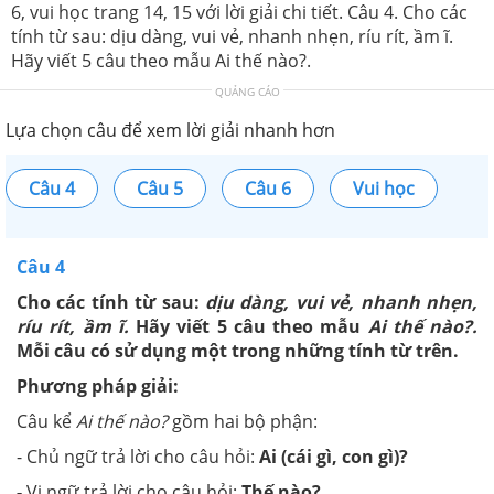
6, vui học trang 14, 15 với lời giải chi tiết. Câu 4. Cho các
tính từ sau: dịu dàng, vui vẻ, nhanh nhẹn, ríu rít, ầm ĩ.
Hãy viết 5 câu theo mẫu Ai thế nào?.
QUẢNG CÁO
Lựa chọn câu để xem lời giải nhanh hơn
Câu 4
Câu 5
Câu 6
Vui học
Câu 4
Cho các tính từ sau:
dịu dàng, vui vẻ, nhanh nhẹn,
ríu rít, ầm ĩ.
Hãy viết 5 câu theo mẫu
Ai thế nào?.
Mỗi câu có sử dụng một trong những tính từ trên.
Phương pháp giải:
Câu kể
Ai thế nào?
gồm hai bộ phận:
- Chủ ngữ trả lời cho câu hỏi:
Ai (cái gì, con gì)?
-
Vị ngữ trả lời cho câu hỏi:
Thế nào?