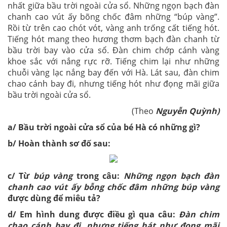
nhất giữa bầu trời ngoài cửa sổ. Những ngọn bạch đàn
chanh cao vút ấy bõng chốc đâm những “búp vàng”.
Rồi từ trên cao chót vót, vàng anh trống cất tiếng hót.
Tiếng hót mang theo hương thơm bạch đàn chanh từ
bầu trời bay vào cửa sổ. Đàn chim chớp cánh vàng
khoe sắc với nắng rực rỡ. Tiếng chim lại như những
chuỗi vàng lạc nắng bay đến với Hà. Lát sau, đàn chim
chao cánh bay đi, nhưng tiếng hót như đọng mãi giữa
bầu trời ngoài cửa sổ.
(Theo
Nguyễn Quỳnh)
a/ Bầu trời ngoài cửa sổ của bé Hà có những gì?
b/ Hoàn thành sơ đố sau:
c/ Từ
búp vàng
trong câu:
Những ngọn bạch đàn
chanh cao vút ấy bỗng chốc đâm những búp vàng
được dùng để miêu tả?
d/ Em hình dung được điều gì qua câu:
Đàn chim
chao cánh bay đi, nhưng tiếng hát như đọng mãi