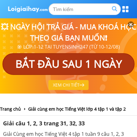
💥 NGÀY HỘI TRẢ GIÁ - MUA KHOÁ HỌC
THEO GIÁ BẠN MUỐN❗
🎯 LỚP 1-12 TẠI TUYENSINH247 (TỪ 10-12/08)
BẮT ĐẦU SAU 1 NGÀY
XEM CHI TIẾT
Trang chủ
Giải cùng em học Tiếng Việt lớp 4 tập 1 và tập 2
Giải câu 1, 2, 3 trang 31, 32, 33
Giải Cùng em học Tiếng Việt 4 tập 1 tuần 9 câu 1, 2, 3