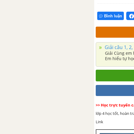
Giải câu 1, 2, 3 trang 35, 36
Giải câu 4, 5, vui học trang 37,
Bình luận
38
Tuần 29
Giải câu 1, 2,
Giải câu 1, 2, 3 trang 38, 39, 40
Giải Cùng em họ
Em hiểu tự học
Giải câu 4, 5, 6, vui học trang
40, 41
Tuần 30
Giải câu 1, 2, 3 trang 42, 43, 44
>> Học trực tuyến c
lớp 4 học tốt, hoàn t
Giải câu 4, 5, 6, vui học trang
Link
44, 45