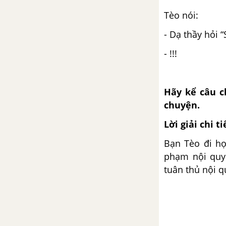
Giải câu 5, 6, 7, vui học trang 27
Tèo nói:
Tuần 26
- Dạ thầy hỏi “
- !!!
Giải câu 1, 2, 3 trang 28, 29, 30
Giải câu 4, 5, 6, đố vui trang 30,
Hãy kể câu c
31
chuyện.
Tuần 27
Lời giải chi ti
Giải câu 1, 2, 3 trang 31, 32, 33
Bạn Tèo đi họ
phạm nội quy 
Giải câu 4, 5, 6, vui học trang
tuân thủ nội q
33, 34
Tuần 28