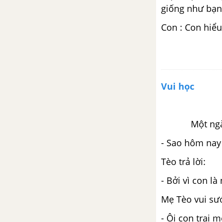
giống như bạn
Tuần 23
Con : Con hiểu 
Giải câu 1, 2, 3 trang 19, 20
Giải câu 4, 5, 6, vui học trang
20, 21
Vui học
Tuần 24
Giải câu 1, 2, 3 trang 22, 23
Một ngà
- Sao hôm nay
Giải câu 4, 5, vui học trang 23,
24
Tèo trả lời:
- Bởi vì con là
Tuần 25
Mẹ Tèo vui sư
Giải câu 1, 2, 3, 4 trang 25, 26
- Ôi con trai 