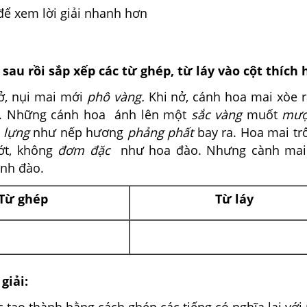
để xem lời giải nhanh hơn
sau rồi sắp xếp các từ ghép, từ láy vào cột thích 
ụi mai mới
phô vàng.
Khi nở, cánh hoa mai xòe 
a. Những cánh hoa ánh lên một
sắc vàng
muốt
mượ
 lựng
như nếp hương
phảng phất
bay ra. Hoa mai tr
ớt, không
đơm đặc
như hoa đào. Nhưng cành ma
nh đào.
Từ ghép
Từ láy
giải: