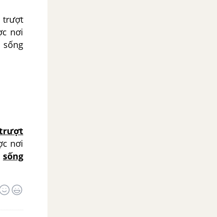
 trượt
ợc nơi
h sống
trượt
c nơi
h
sống