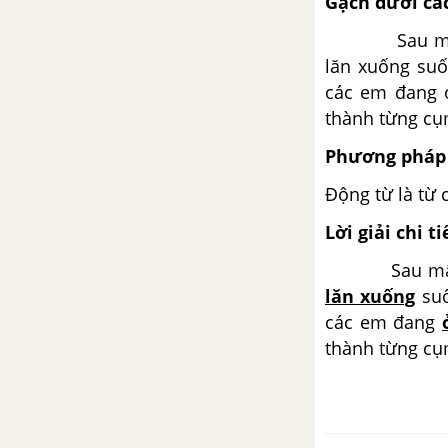
Gạch dưới các
Giải câu 4, 5, 6, vui học trang
Sau m
64, 65
lăn xuống suố
Tuần 18
các em đang ở
thành từng cụ
Giải câu 1, 2, 3 trang 66, 67, 68
Phương pháp 
Giải câu 4, 5, 6, vui học trang
Động từ là từ 
68, 69, 70
Lời giải chi ti
Tuần 19
Sau m
lăn xuống
suố
Giải câu 1, 2, 3 trang 5, 6
các em đang
thành từng cụ
Giải câu 4, 5, 6, vui học trang 7,
8
Tuần 20