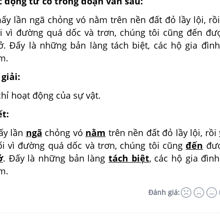
 động từ có trong đoạn văn sau:
ấy lần ngã chỏng vó nằm trên nền đất đỏ lầy lội, rồi
i vì đường quá dốc và trơn, chúng tôi cũng đến đư
. Đấy là những bản làng tách biệt, các hộ gia đìn
m.
giải:
chỉ hoạt động của sự vật.
ết:
ấy lần
ngã
chỏng vó
nằm
trên nền đất đỏ lầy lội, rồi
i vì đường quá dốc và trơn, chúng tôi cũng
đến
đượ
ở
. Đấy là những bản làng
tách biệt
, các hộ gia đìn
m.
Đánh giá: