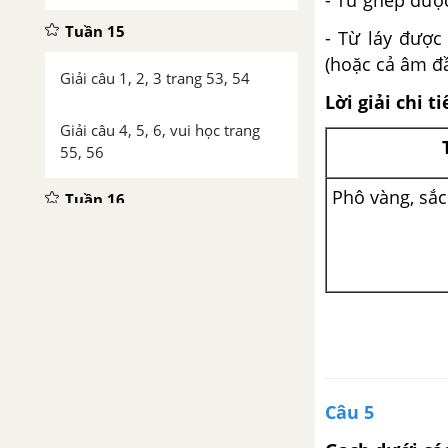
- Từ ghép được
Tuần 15
- Từ láy được
(hoặc cả âm đ
Giải câu 1, 2, 3 trang 53, 54
Lời giải chi ti
Giải câu 4, 5, 6, vui học trang
55, 56
Phô vàng, sắc
Tuần 16
Giải câu 1, 2, 3, 4 trang 57, 58
Giải câu 5, 6, 7, vui học trang
59, 60, 61
Tuần 17
Câu 5
Giải câu 1, 2, 3 trang 62, 63