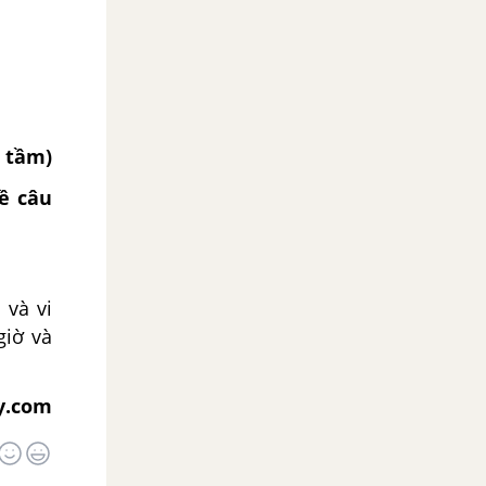
 tầm)
ề câu
 và vi
giờ và
y.com