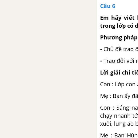
Câu 6
Giải câu 1, 2, 3 trang 8, 9, 10
Em hãy viết 
Giải câu 4, 5, vui học trang 10,
trong lớp có đ
11
Phương pháp 
Tuần 21
- Chủ đề trao 
Giải câu 1, 2, 3 trang 12, 13
- Trao đổi với 
Lời giải chi ti
Giải câu 4, 5, 6, vui học trang
14, 15
Con : Lớp con 
Mẹ : Bạn ấy đã
Tuần 22
Con : Sáng na
Giải câu 1, 2, 3 trang 16, 17
chạy nhanh tớ
xuôi, lưng áo 
Giải câu 4, 5, 6, vui học trang
17, 18
Mẹ : Bạn Hùng