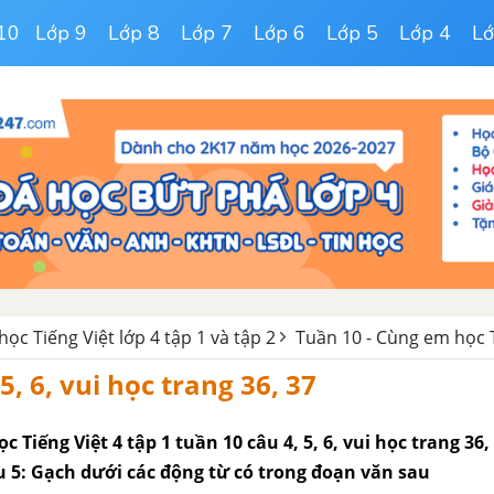
10
Lớp 9
Lớp 8
Lớp 7
Lớp 6
Lớp 5
Lớp 4
Lớ
ọc Tiếng Việt lớp 4 tập 1 và tập 2
Tuần 10 - Cùng em học T
 5, 6, vui học trang 36, 37
 Tiếng Việt 4 tập 1 tuần 10 câu 4, 5, 6, vui học trang 36, 
Câu 5: Gạch dưới các động từ có trong đoạn văn sau