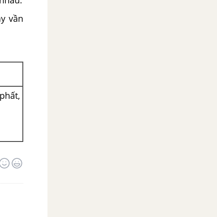
 nhau.
ay vần
phất,