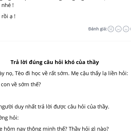
 nhé !
rồi ạ !
Đánh giá:
Trả lời đúng câu hỏi khó của thầy
y nọ, Tèo đi học về rất sớm. Mẹ cậu thấy lạ liền hỏi:
 con về sớm thế?
 người duy nhất trả lời được câu hỏi của thầy.
ớng hỏi:
mẹ hôm nay thông minh thế? Thầy hỏi gì nào?