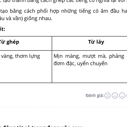
 tạo thành bằng cách ghép các tiếng có nghĩa lại với
 tạo bằng cách phối hợp những tiếng có âm đầu h
ầu và vần) giống nhau.
ết:
Từ ghép
Từ láy
 vàng, thơm lựng
Mịn màng, mượt mà, phảng 
đơm đặc, uyển chuyển
Đánh giá: