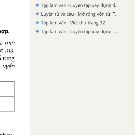
Tập làm văn - Luyện tập xây dựng đoạn văn kể chuyện trang 45, 46
Luyện từ và câu - Mở rộng vốn từ: Trung thực - Tự trọng trang 40, 41
Tập làm văn - Viết thư trang 32
hợp.
Tập làm văn - Luyện tập xây dựng cốt truyện trang 29
ra
mịn
t mà.
ổ từng
i
uyển