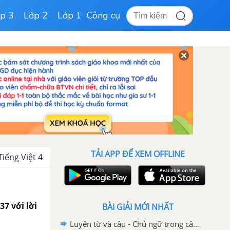
p 3
Lớp 2
Lớp 1
Công cụ
TẢI APP ĐỂ XEM OFFLINE
iếng Việt 4
37 với lời
BÀI GIẢI MỚI NHẤT
Luyện từ và câu - Chủ ngữ trong câu kể Ai thế nào? trang 20, 21, 22