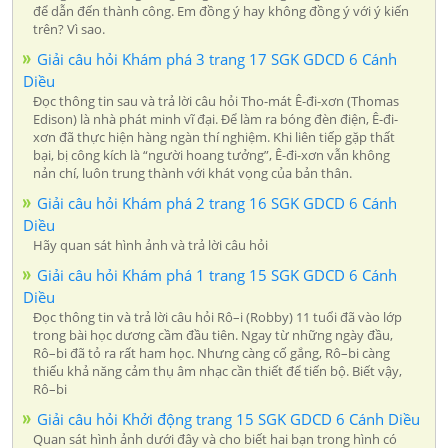
để dẫn đến thành công. Em đồng ý hay không đồng ý với ý kiến
trên? Vì sao.
Giải câu hỏi Khám phá 3 trang 17 SGK GDCD 6 Cánh
Diều
Đọc thông tin sau và trả lời câu hỏi Tho-mát Ê-đi-xơn (Thomas
Edison) là nhà phát minh vĩ đại. Để làm ra bóng đèn điện, Ê-đi-
xơn đã thực hiện hàng ngàn thí nghiệm. Khi liên tiếp gặp thất
bại, bị công kích là “người hoang tưởng”, Ê-đi-xơn vẫn không
nản chí, luôn trung thành với khát vọng của bản thân.
Giải câu hỏi Khám phá 2 trang 16 SGK GDCD 6 Cánh
Diều
Hãy quan sát hình ảnh và trả lời câu hỏi
Giải câu hỏi Khám phá 1 trang 15 SGK GDCD 6 Cánh
Diều
Đọc thông tin và trả lời câu hỏi Rô–i (Robby) 11 tuổi đã vào lớp
trong bài học dương cầm đầu tiên. Ngay từ những ngày đầu,
Rô–bi đã tỏ ra rất ham học. Nhưng càng cố gắng, Rô–bi càng
thiếu khả năng cảm thụ âm nhạc cần thiết để tiến bộ. Biết vậy,
Rô–bi
Giải câu hỏi Khởi động trang 15 SGK GDCD 6 Cánh Diều
Quan sát hình ảnh dưới đây và cho biết hai bạn trong hình có