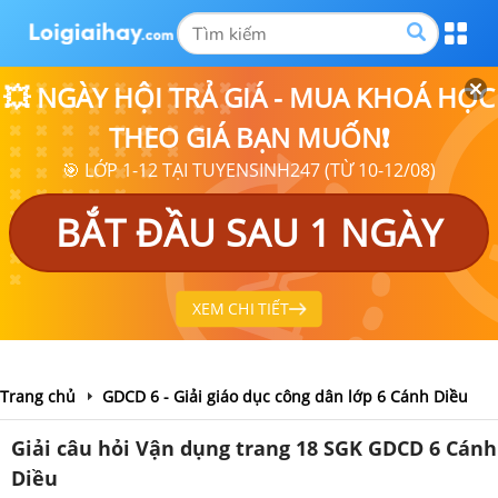
💥 NGÀY HỘI TRẢ GIÁ - MUA KHOÁ HỌC
THEO GIÁ BẠN MUỐN❗
🎯 LỚP 1-12 TẠI TUYENSINH247 (TỪ 10-12/08)
BẮT ĐẦU SAU 1 NGÀY
XEM CHI TIẾT
Trang chủ
GDCD 6 - Giải giáo dục công dân lớp 6 Cánh Diều
Giải câu hỏi Vận dụng trang 18 SGK GDCD 6 Cánh
Diều