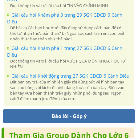
Đọc thông tin và trả lời câu hỏi TIN VÀO CHÍNH MÌNH
Giải câu hỏi Khám phá 3 trang 29 SGK GDCD 6 Cánh
Diều
Đề bài: a) Các bạn học dưới đây đang sử dụng cách nào để có
thể tự nhận thức bản thân? b) Ngoài các cách trên em còn biết
nhận thức bản thân như thế nào?
Giải câu hỏi Khám phá 1 trang 27 SGK GDCD 6 Cánh
Diều
Đọc thông tin và trả lời câu hỏi VƯỢT QUA MÔN KHOA HỌC TỰ
NHIÊN
Giải câu hỏi Khởi động trang 27 SGK GDCD 6 Cánh Diều
Đặt bàn tay trái của mình lên giấy rồi dùng bút vẽ hình bản tay
sao cho bằng với kích cỡ, hình dáng thực của bàn tay. Điền vào
bàn tay vừa hoàn thành trên giấy những nội dung sau: Ngón
cái: 3 điểm mạnh (ưu điểm) của em.
Báo lỗi - Góp ý
Tham Gia Group Dành Cho Lớp 6