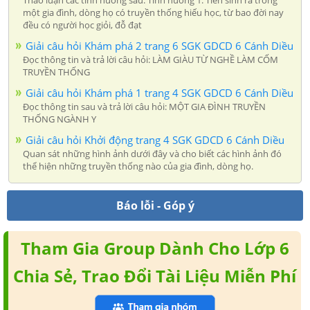
Thảo luận các tình huống sau: Tình huống 1: Tiến sinh ra trong
một gia đình, dòng họ có truyền thống hiếu học, từ bao đời nay
đều có người học giỏi, đỗ đạt
Giải câu hỏi Khám phá 2 trang 6 SGK GDCD 6 Cánh Diều
Đọc thông tin và trả lời câu hỏi: LÀM GIÀU TỪ NGHỀ LÀM CỐM
TRUYỀN THỐNG
Giải câu hỏi Khám phá 1 trang 4 SGK GDCD 6 Cánh Diều
Đọc thông tin sau và trả lời câu hỏi: MỘT GIA ĐÌNH TRUYỀN
THỐNG NGÀNH Y
Giải câu hỏi Khởi động trang 4 SGK GDCD 6 Cánh Diều
Quan sát những hình ảnh dưới đây và cho biết các hình ảnh đó
thể hiện những truyền thống nào của gia đình, dòng họ.
Báo lỗi - Góp ý
Tham Gia Group Dành Cho Lớp 6
Chia Sẻ, Trao Đổi Tài Liệu Miễn Phí