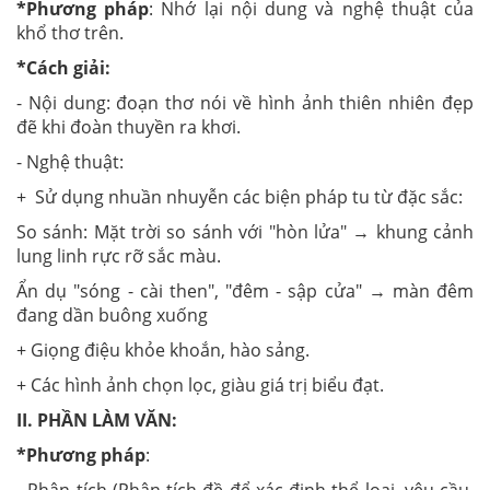
*Phương pháp
: Nhớ lại nội dung và nghệ thuật của
khổ thơ trên.
*Cách giải:
- Nội dung: đoạn thơ nói về hình ảnh thiên nhiên đẹp
đẽ khi đoàn thuyền ra khơi.
- Nghệ thuật:
+ Sử dụng nhuần nhuyễn các biện pháp tu từ đặc sắc:
So sánh: Mặt trời so sánh với "hòn lửa" → khung cảnh
lung linh rực rỡ sắc màu.
Ẩn dụ "sóng - cài then", "đêm - sập cửa" → màn đêm
đang dần buông xuống
+ Giọng điệu khỏe khoắn, hào sảng.
+ Các hình ảnh chọn lọc, giàu giá trị biểu đạt.
II. PHẦN LÀM VĂN:
*Phương pháp
:
- Phân tích (Phân tích đề để xác định thể loại, yêu cầu,