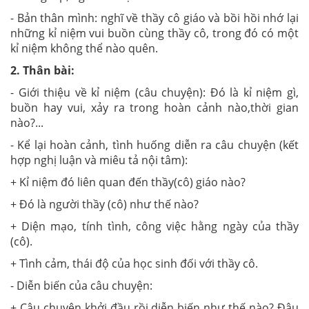
- Bản thân mình: nghĩ về thầy cô giáo và bồi hồi nhớ lại
những kỉ niệm vui buồn cùng thầy cô, trong đó có một
kỉ niệm không thể nào quên.
2. Thân bài:
- Giới thiệu về kỉ niệm (câu chuyện): Đó là kỉ niệm gì,
buồn hay vui, xảy ra trong hoàn cảnh nào,thời gian
nào?...
- Kể lại hoàn cảnh, tình huống diễn ra câu chuyện (kết
hợp nghị luận và miêu tả nội tâm):
+ Kỉ niệm đó liên quan đến thầy(cô) giáo nào?
+ Đó là người thầy (cô) như thế nào?
+ Diện mạo, tính tình, công việc hằng ngày của thầy
(cô).
+ Tình cảm, thái độ của học sinh đối với thầy cô.
- Diễn biến của câu chuyện:
+ Câu chuyện khởi đầu rồi diễn biến như thế nào? Đâu