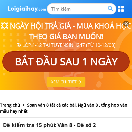
💥 NGÀY HỘI TRẢ GIÁ - MUA KHOÁ HỌC
THEO GIÁ BẠN MUỐN❗
🎯 LỚP 1-12 TẠI TUYENSINH247 (TỪ 10-12/08)
BẮT ĐẦU SAU 1 NGÀY
XEM CHI TIẾT
Trang chủ
Soạn văn 8 tất cả các bài, Ngữ văn 8 , tổng hợp văn
mẫu hay nhất
Đề kiểm tra 15 phút Văn 8 - Đề số 2