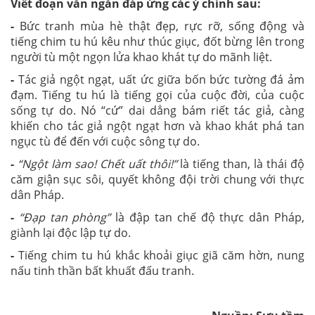
Viết đoạn văn ngắn đáp ứng các ý chính sau:
-
Bức tranh mùa hè thật đẹp, rực rỡ, sống động và
tiếng chim tu hú kêu như thúc giục, đốt bừng lên trong
người tù một ngọn lửa khao khát tự do mãnh liệt.
-
Tác giả ngột ngạt, uất ức giữa bốn bức tường đá ảm
đạm. Tiếng tu hú là tiếng gọi của cuộc đời, của cuộc
sống tự do. Nó “cứ” dai dẳng bám riết tác giả, càng
khiến cho tác giả ngột ngạt hơn và khao khát phá tan
ngục tù để đến với cuộc sông tự do.
-
“Ngột làm sao! Chết uất thôi!”
là tiếng than, là thái độ
căm giận sục sôi, quyết không đội trời chung với thực
dân Pháp.
-
“Đạp tan phòng”
là đập tan chế độ thực dân Pháp,
giành lại độc lập tự do.
-
Tiếng chim tu hú khắc khoải giục giã căm hờn, nung
nấu tinh thần bất khuất đấu tranh.