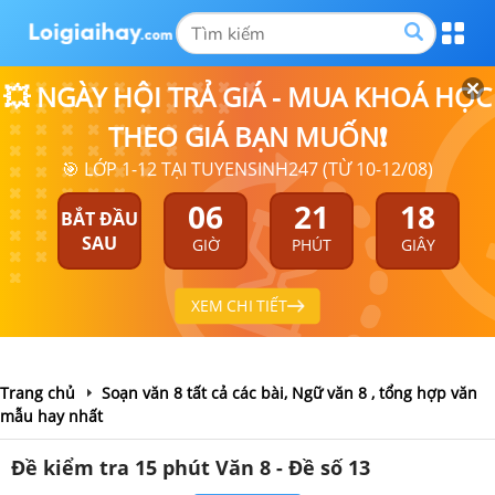
💥 NGÀY HỘI TRẢ GIÁ - MUA KHOÁ HỌC
THEO GIÁ BẠN MUỐN❗
🎯 LỚP 1-12 TẠI TUYENSINH247 (TỪ 10-12/08)
06
21
18
BẮT ĐẦU
SAU
GIỜ
PHÚT
GIÂY
XEM CHI TIẾT
Trang chủ
Soạn văn 8 tất cả các bài, Ngữ văn 8 , tổng hợp văn
mẫu hay nhất
Đề kiểm tra 15 phút Văn 8 - Đề số 13