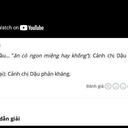
n
đầu… “
ăn có ngon miệng hay không”
): Cảnh chị Dậ
lại): Cảnh chị Dậu phản kháng.
Đánh giá:
dẫn giải