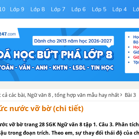
10
Lớp 9
Lớp 8
Lớp 7
Lớp 6
Lớp 5
Lớp 4
Lớ
t cả các bài, Ngữ văn 8 , tổng hợp văn mẫu hay nhất
Bài 3
ức nước vỡ bờ (chi tiết)
ớc vỡ bờ trang 28 SGK Ngữ văn 8 tập 1. Câu 3. Phân tích
Dậu trong đoạn trích. Theo em, sự thay đổi thái độ của c