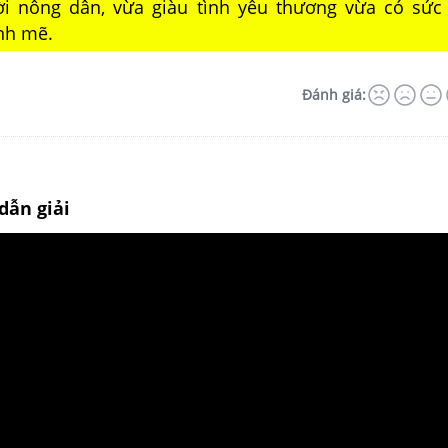
i nông dân, vừa giàu tình yêu thương vừa có sức
nh mẽ.
Đánh giá:
dẫn giải