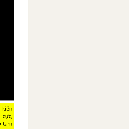
 kiến
 cực,
p tâm