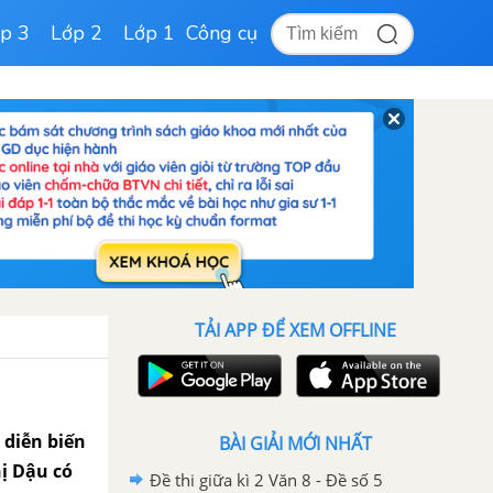
p 3
Lớp 2
Lớp 1
Công cụ
TẢI APP ĐỂ XEM OFFLINE
 diễn biến
BÀI GIẢI MỚI NHẤT
hị Dậu có
Đề thi giữa kì 2 Văn 8 - Đề số 5