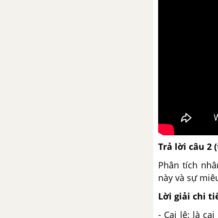
Bài 14
Viết bài tập làm văn số 3
Chương trình địa phương (phần
Văn)
Dấu ngoặc kép
Luyện nói thuyết minh về một
thứ đồ dùng
Trả lời câu 2 
Bài 15
Phân tích nhâ
này và sự miêu
Vào nhà ngục Quảng Đông cảm
tác
Lời giải chi ti
- Cai lệ: là c
Đập đá ở Côn Lôn