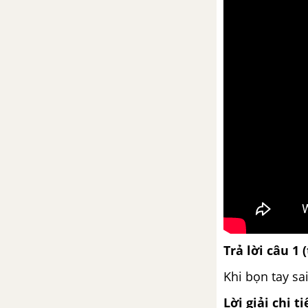
Ôn tập truyện kí Việt Nam
Soạn bài Thông tin về ngày Trái
Đất năm 2000
Nói giảm nói tránh
Bài 11
Trả bài tập làm văn số 2
Câu ghép
Tìm hiểu chung về văn bản
thuyết minh
Trả lời câu 1 
Bài 12
Khi bọn tay sa
Lời giải chi ti
Ôn dịch, thuốc lá