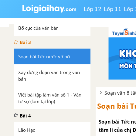
Thuyết minh về một thể loại văn
Lớp 12
Lớp 11
Lớp 
học
Bố cục của văn bản
Bài 3
Soạn bài Tức nước vỡ bờ
Xây dựng đoạn văn trong văn
bản
Soạn văn 8 tấ
Viết bài tập làm văn số 1 - Văn
tự sự (làm tại lớp)
Soạn bài T
Bài 4
Soạn bài Tức nư
tâm lí của chị 
Lão Hạc