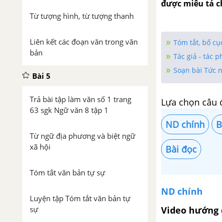
được miêu tả c
Từ tượng hình, từ tượng thanh
Liên kết các đoạn văn trong văn
Tóm tắt, bố c
bản
Tác giả - tác 
Soạn bài Tức 
Bài 5
Trả bài tập làm văn số 1 trang
Lựa chọn câu 
63 sgk Ngữ văn 8 tập 1
ND chính
B
Từ ngữ địa phương và biệt ngữ
xã hội
Bài đọc
Tóm tắt văn bản tự sự
ND chính
Luyện tập Tóm tắt văn bản tự
Video hướng 
sự