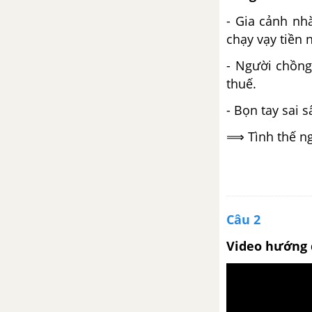
- Gia cảnh nh
Câu ghép (tiếp theo)
chạy vạy tiền
- Người chồng
Phương pháp thuyết minh
thuế.
Phương pháp thuyết minh -
- Bọn tay sai 
Ngữ văn 8
⟹ Tình thế ng
Phương pháp thuyết minh
Bài 13
Bài toán dân số
Câu 2
Video hướng 
Dấu ngoặc đơn và dấu hai chấm
Đề văn thuyết minh và cách làm
bài văn thuyết minh