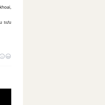
khoai,
ếu sưu