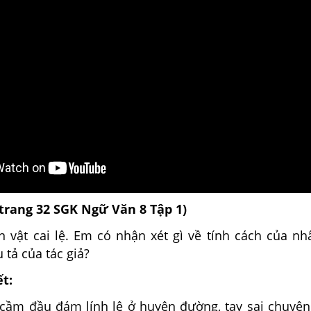
(trang 32
SGK
Ngữ Văn 8 Tập 1)
n vật cai lệ. Em có nhận xét gì về tính cách của nh
 tả của tác giả?
ết:
ai cầm đầu đám lính lệ ở huyện đường, tay sai chuyê