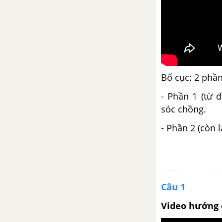
Bài 9
Hai cây phong
Viết bài tập làm văn số 2 - Văn
Bố cục: 2 phầ
tự sự kết hợp với miêu tả và
biểu cảm (làm tại lớp) trang 103
- Phần 1 (từ 
SGK ngữ văn 8
sóc chồng.
- Phần 2 (còn 
Nói quá
Bài 10
Luyện nói kể chuyện theo ngôi
kể kết hợp với miêu tả và biểu
Câu 1
cảm
Video hướng 