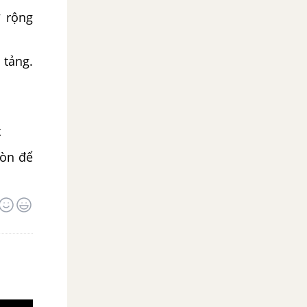
 rộng
 tảng.
t
còn để