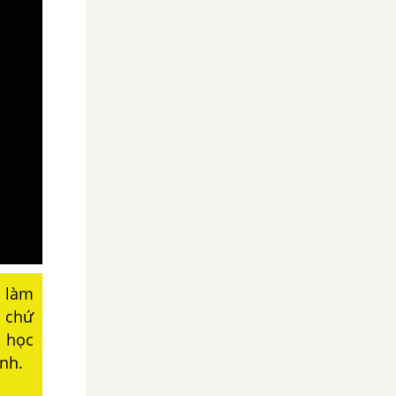
ể làm
, chứ
, học
ành.