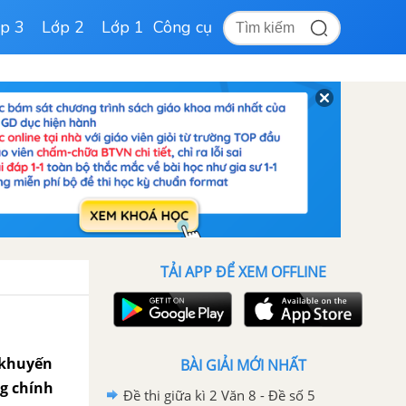
p 3
Lớp 2
Lớp 1
Công cụ
TẢI APP ĐỂ XEM OFFLINE
ể khuyến
BÀI GIẢI MỚI NHẤT
g chính
Đề thi giữa kì 2 Văn 8 - Đề số 5