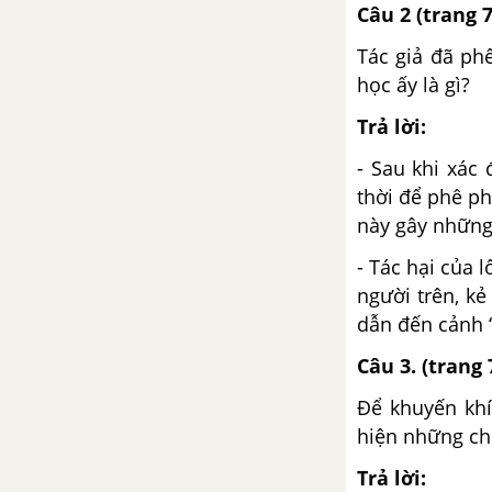
Câu 2
(trang 
Bài 32
Tác giả đã phê
học ấy là gì?
Ôn tập và kiểm tra phần Tiếng
Việt (tiếp theo) trang 138 SGK
Trả lời:
Ngữ văn 8 tập 2
- Sau khi xác 
Trả bài tập làm văn số 7 trang
thời để phê ph
139 sgk Ngữ văn 8 tập 2
này gây những 
- Tác hại của l
Văn bản thông báo
người trên, kẻ
dẫn đến cảnh 
Bài 33
Câu 3.
(trang 
Tổng kết phần văn (tiếp theo)
Để khuyến khí
hiện những ch
Chương trình địa phương (phần
Tiếng Việt)
Trả lời: