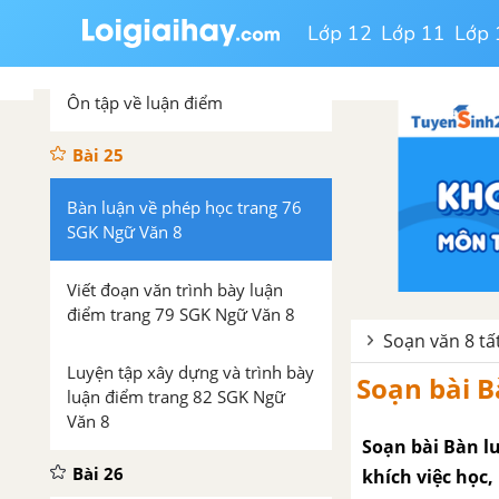
Hành động nói (tiếp theo) trang
Lớp 12
Lớp 11
Lớp 
62 SGK Ngữ văn 8 tập 2
Ôn tập về luận điểm
Bài 25
Bàn luận về phép học trang 76
SGK Ngữ Văn 8
Viết đoạn văn trình bày luận
điểm trang 79 SGK Ngữ Văn 8
Soạn văn 8 tấ
Luyện tập xây dựng và trình bày
Soạn bài B
luận điểm trang 82 SGK Ngữ
Văn 8
Soạn bài Bàn l
Bài 26
khích việc học