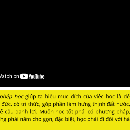
 phép học
giúp ta hiểu mục đích của việc học là đ
 đức, có tri thức, góp phần làm hưng thịnh đất nước
ể cầu danh lợi. Muốn học tốt phải có phương pháp
g phải nắm cho gọn, đặc biệt, học phải đi đôi với h