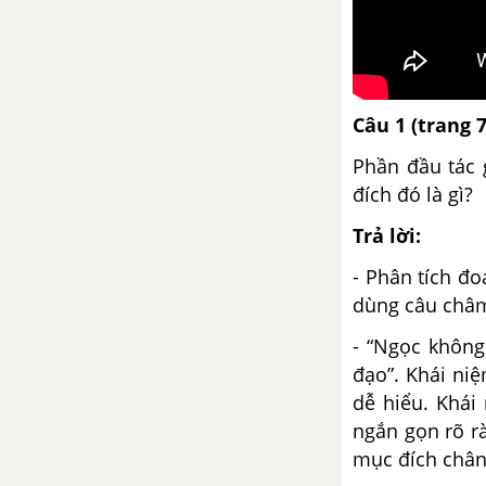
Soạn bài Viết bài tập làm văn số
7 trang 128 SGK Ngữ văn 8 tập
2
Chữa lỗi diễn đạt
Câu 1
(trang 
Bài 31
Phần đầu tác 
đích đó là gì?
Tổng kết phần văn - Ngữ văn 8
trang 130 SGK Ngữ văn 8 tập 2
Trả lời:
- Phân tích đ
Ôn tập và kiểm tra phần tiếng
dùng câu châm
Việt
- “Ngọc không
Văn bản tường trình trang 133
đạo”. Khái ni
SGK Ngữ Văn 8
dễ hiểu. Khái
ngắn gọn rõ rà
Luyện tập làm văn bản tường
mục đích chân 
trình