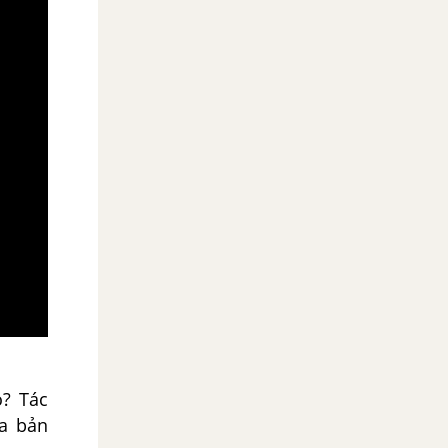
o? Tác
ủa bản