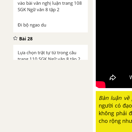
vào bài văn nghị luận trang 108
SGK Ngữ văn 8 tập 2
Đi bộ ngao du
Bài 28
Lựa chọn trật tự từ trong câu
trang 110 SGK Ngữ văn 8 tập 2
Tìm hiểu các yếu tố tự sự và
miêu tả trong văn nghị luận
trang 113 SGK Ngữ văn 8 tập 2
Bàn luận về
Trả bài tập làm văn số 6 - trang
người có đạo
113 sgk Ngữ văn lớp 8 tập 2
không phải đ
cho rộng nhưn
Bài 29