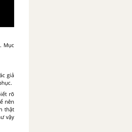
c. Mục
ác giả
phục.
iết rõ
hể nên
h thật
hư vậy