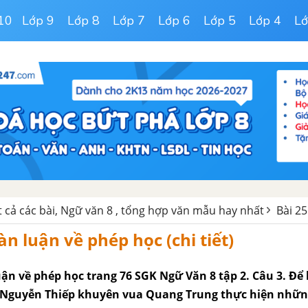
10
Lớp 9
Lớp 8
Lớp 7
Lớp 6
Lớp 5
Lớp 4
Lớ
t cả các bài, Ngữ văn 8 , tổng hợp văn mẫu hay nhất
Bài 25
àn luận về phép học (chi tiết)
uận về phép học trang 76 SGK Ngữ Văn 8 tập 2. Câu 3. Đ
, Nguyễn Thiếp khuyên vua Quang Trung thực hiện nhữn