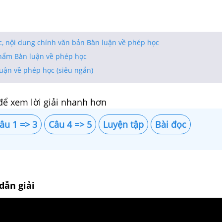
̣c, nội dung chính văn bản Bà̀n luận về phép học
phẩm Bà̀n luận về phép học
uận về phép học (siêu ngắn)
để xem lời giải nhanh hơn
âu 1 => 3
Câu 4 => 5
Luyện tập
Bài đọc
dẫn giải