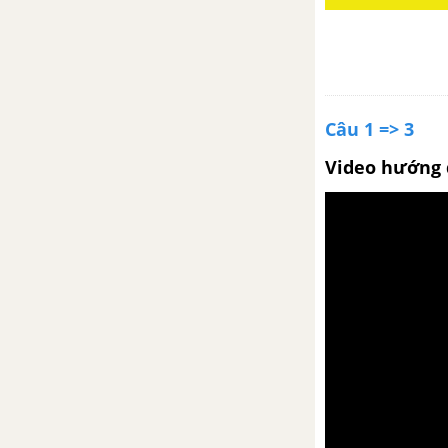
Ông Giuốc-đanh mặc lễ phục
Lựa chọn trật tự từ trong câu
(Luyện tập)
Câu 1 => 3
Luyện tập đưa các yếu tố tự sự
và miêu tả vào bài văn nghị luận
Video hướng 
trang 124 SGK Ngữ văn 8 tập 2
Ông Giuôc-Đanh mặc lễ phục
Tóm tắt vở kịch Trưởng giả học
làm sang của Mô-li-e.
Bài 30
Chương trình địa phương