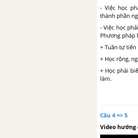
Tổng kết phần văn (tiếp theo)
- Việc học p
thành phần ngư
Bài 34
- Việc học phả
Phương pháp h
Luyện tập làm văn bản thông
báo trang 148 SGK Ngữ văn 8
+ Tuần tự tiến
tập 2
+ Học rộng, ng
Ôn tập phần tập làm văn
+ Học phải bi
làm.
Câu 4 => 5
Video hướng 