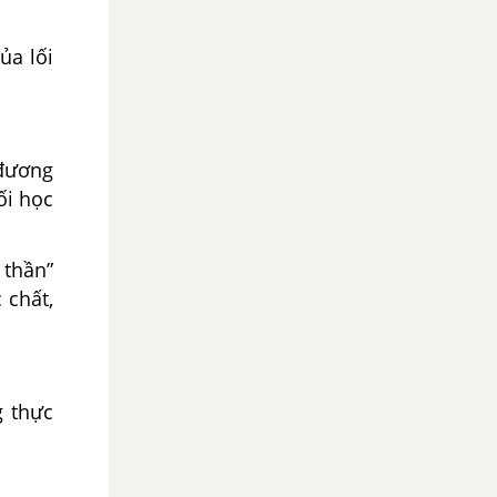
ủa lối
 đương
ối học
 thần”
 chất,
g thực