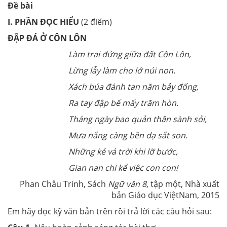
Đề bài
I. PHẦN ĐỌC HIỂU
(2 điểm)
ĐẬP ĐÁ Ở CÔN LÔN
Làm trai đứng giữa đất Côn Lôn,
Lừng lẫy làm cho lở núi non.
Xách búa đánh tan năm bảy đống,
Ra tay đập bể mấy trăm hòn.
Tháng ngày bao quản thân sành sỏi,
Mưa nắng càng bền dạ sắt son.
Những kẻ vá trời khi lỡ bước,
Gian nan chi kể việc con con!
Phan Châu Trinh, Sách
Ngữ văn 8
, tập một, Nhà xuất
bản Giáo dục ViệtNam, 2015
Em hãy đọc kỹ văn bản trên rồi trả lời các câu hỏi sau: