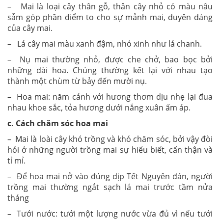
– Mai là loại cây thân gỗ, thân cây nhỏ có màu nâu
sẫm góp phần điểm to cho sự mảnh mai, duyên dáng
của cây mai.
– Lá cây mai màu xanh đậm, nhỏ xinh như lá chanh.
– Nụ mai thường nhỏ, được che chở, bao bọc bởi
những đài hoa. Chúng thường kết lại với nhau tạo
thành một chùm từ bảy đến mười nụ.
– Hoa mai: năm cánh với hương thơm dịu nhẹ lại đua
nhau khoe sắc, tỏa hương dưới nắng xuân ấm áp.
c. Cách chăm sóc hoa mai
– Mai là loài cây khó trồng và khó chăm sóc, bởi vậy đòi
hỏi ở những người trồng mai sự hiểu biết, cẩn thận và
tỉ mỉ.
– Để hoa mai nở vào đúng dịp Tết Nguyên đán, người
trồng mai thường ngắt sạch lá mai trước tầm nửa
tháng
– Tưới nước: tưới một lượng nước vừa đủ vì nếu tưới