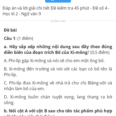
Đáp án và lời giải chi tiết Đề kiểm tra 45 phút - Đề số 4 -
Học kì 2 - Ngữ văn 9
QUẢNG CÁO
Đề bài
Câu 1
: (1 điểm)
a. Hãy sắp xếp những nội dung sau đây theo đúng
diễn biến của đoạn trích Bố của Xi-mông
? (0,5 điểm)
A. Phi-líp gặp Xi-mông và nói sẽ cho em một ông bố.
B. Xi-mông đến trường và nói với các bạn có bố tên là
Phi-líp.
C. Phi-líp đưa Xi-mông về nhà trả cho chị Blăng-sốt và
nhận làm bố của em.
D. Xi-mông buồn chán tuyệt vọng, lang thang ra bờ
sông.
b.
Nối cột A với cột B sao cho tên tác phẩm phù hợp