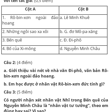
với tên tác giả:
(0,5 điểm)
Cột A
Cột B
1. Rô-bin-xơn ngoài đảo
a. Lê Minh Khuê
hoang
2. Những ngôi sao xa xôi
b. G. đơ Mô-pa-xăng
3. Bến quê
c. Đ. Đi-phô
4. Bố của Xi-mông
d. Nguyễn Minh Châu
Câu 2:
(4 điểm)
a.
Giới thiệu vài nét về nhà văn Đi-phô, văn bản Rô-
bin-xơn ngoài đảo hoang.
b.
Em học được ở nhân vật Rô-bin-xơn đức tính gì?
Câu 3:
(5 điểm)
Có người nhận xét nhân vật Nhĩ trong Bến quê của
Nguyễn Minh Châu là “nhân vật tư tưởng”, theo em
đúng hay sai? Vì sao?