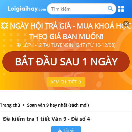
💥 NGÀY HỘI TRẢ GIÁ - MUA KHOÁ HỌC
THEO GIÁ BẠN MUỐN❗
🎯 LỚP 1-12 TẠI TUYENSINH247 (TỪ 10-12/08)
BẮT ĐẦU SAU 1 NGÀY
XEM CHI TIẾT
Trang chủ
Soạn văn 9 hay nhất (sách mới)
Đề kiểm tra 1 tiết Văn 9 - Đề số 4
Tải về