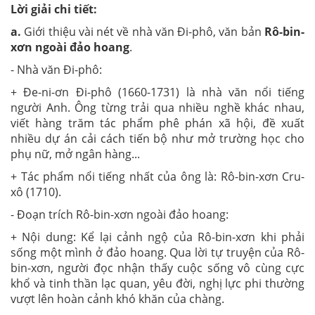
Lời giải chi tiết:
a.
Giới thiệu vài nét về nhà văn Đi-phô, văn bản
Rô-bin-
xơn ngoài đảo hoang
.
- Nhà văn Đi-phô:
+ Đe-ni-ơn Đi-phô (1660-1731) là nhà văn nổi tiếng
người Anh. Ông từng trải qua nhiều nghề khác nhau,
viết hàng trăm tác phẩm phê phán xã hội, đề xuất
nhiều dự án cải cách tiến bộ như mở trường học cho
phụ nữ, mở ngân hàng...
+ Tác phẩm nổi tiếng nhất của ông là: Rô-bin-xơn Cru-
xô (1710).
- Đoạn trích Rô-bin-xơn ngoài đảo hoang:
+ Nội dung: Kể lại cảnh ngộ của Rô-bin-xơn khi phải
sống một mình ở đảo hoang. Qua lời tự truyện của Rô-
bin-xơn, người đọc nhận thấy cuộc sống vô cùng cực
khổ và tinh thần lạc quan, yêu đời, nghị lực phi thường
vượt lên hoàn cảnh khó khăn của chàng.