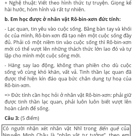
+ Nghệ thuật: Viết theo hình thức tự truyện. Giọng kể
hài hước, hóm hỉnh và rất tự nhiên.
b. Em học được ở nhân vật Rô-bin-xơn đức tính:
- Lạc quan, tin yêu vào cuộc sống. Bằng bàn tay và khối
óc của mình, Rô-bin-xơn đã tạo nên một cuộc sống đầy
đủ. Phải có một niềm tin vào cuộc sống thì Rô-bin-xơn
mới có thể vượt lên những thách thức lớn lao đó và tự
lập cho mình một cuộc sống mới.
- Hăng say lao động, không than phiền cho dù cuộc
sống vô cùng khó khăn, vất vả. Tinh thần lạc quan đã
được thể hiện kín đáo qua bức chân dung tự hoạ của
Rô-bin-xơn.
=> Đức tính cần học hỏi ở nhân vật Rô-bin-xơn: phải giữ
được tinh thần lạc quan, phải luôn luôn biết vượt lên
hoàn cảnh để sống.
Câu 3:
(5 điểm)
Có người nhận xét nhân vật Nhĩ trong
Bến quê
của
Nguyễn Minh Châu là “nhân vật tư tưởng”, theo em