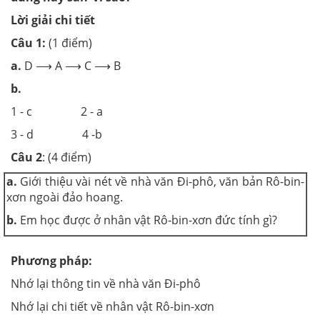
Lời giải chi tiết
Câu 1:
(1 điểm)
a.
D ⟶ A ⟶ C ⟶ B
b.
1 - c 2 - a
3 - d 4 -b
Câu 2
: (4 điểm)
a.
Giới thiệu vài nét về nhà văn Đi-phô, văn bản Rô-bin-
xơn ngoài đảo hoang.
b.
Em học được ở nhân vật Rô-bin-xơn đức tính gì?
Phương pháp:
Nhớ lại thông tin về nhà văn Đi-phô
Nhớ lại chi tiết về nhân vật Rô-bin-xơn