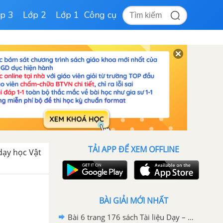
p 3
Lớp 2
Lớp 1
Công cụ
TẢI APP ĐỂ XEM OFFLINE
 dạy học Vật
BÀI GIẢI MỚI NHẤT
Bài 6 trang 176 sách Tài liệu Dạy – Học Vật lí 7