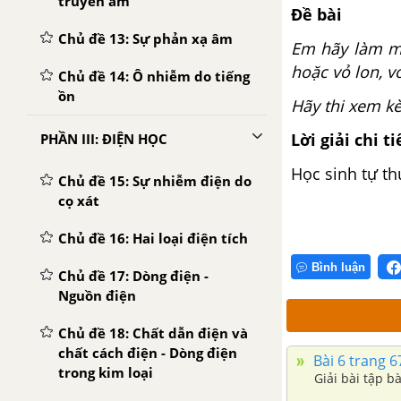
truyền âm
Đề bài
Chủ đề 13: Sự phản xạ âm
Em hãy làm mộ
hoặc vỏ lon, 
Chủ đề 14: Ô nhiễm do tiếng
ồn
Hãy thi xem kè
Lời giải chi ti
PHẦN III: ĐIỆN HỌC
Học sinh tự t
Chủ đề 15: Sự nhiễm điện do
cọ xát
Chủ đề 16: Hai loại điện tích
Bình luận
Chủ đề 17: Dòng điện -
Nguồn điện
Chủ đề 18: Chất dẫn điện và
chất cách điện - Dòng điện
Bài 6 trang 67
trong kim loại
Giải bài tập bà