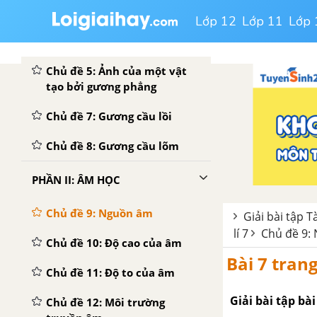
Lớp 12
Lớp 11
Lớp 
Chủ đề 4: Định luật phản xạ
ánh sáng
Chủ đề 5: Ảnh của một vật
tạo bởi gương phẳng
Chủ đề 7: Gương cầu lồi
Chủ đề 8: Gương cầu lõm
PHẦN II: ÂM HỌC
Chủ đề 9: Nguồn âm
Giải bài tập T
lí 7
Chủ đề 9:
Chủ đề 10: Độ cao của âm
Bài 7 trang
Chủ đề 11: Độ to của âm
Giải bài tập bài
Chủ đề 12: Môi trường