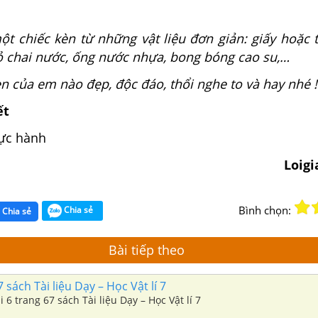
t chiếc kèn từ những vật liệu đơn giản: giấy hoặc t
vỏ chai nước, ống nước nhựa, bong bóng cao su,…
n của em nào đẹp, độc đáo, thổi nghe to và hay nhé !
ết
hực hành
Loig
Bình chọn:
Chia sẻ
Chia sẻ
Bài tiếp theo
 sách Tài liệu Dạy – Học Vật lí 7
i 6 trang 67 sách Tài liệu Dạy – Học Vật lí 7