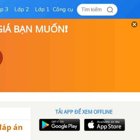
p 3
Lớp 2
Lớp 1
Công cụ
 GIÁ BẠN MUỐN❗
TẢI APP ĐỂ XEM OFFLINE
 đáp án