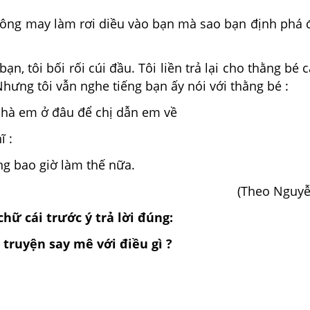
hông may làm rơi diều vào bạn mà sao bạn định phá đ
n, tôi bối rối cúi đầu. Tôi liền trả lại cho thằng bé cá
 Nhưng tôi vẫn nghe tiếng bạn ấy nói với thằng bé :
 nhà em ở đâu để chị dẫn em về
ĩ :
ng bao giờ làm thế nữa.
(Theo Nguyễ
hữ cái trước ý trả lời đúng:
g truyện say mê với điều gì ?