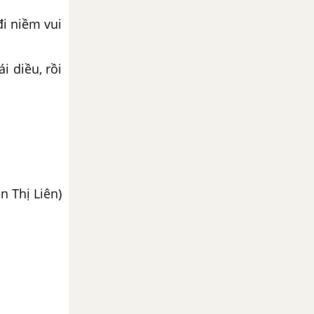
i niềm vui
i diều, rồi
n Thị Liên)