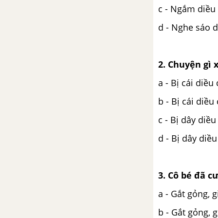
c - Ngắm diều
d - Nghe sáo d
2. Chuyện gì 
a - Bị cái diề
b - Bị cái diề
c - Bị dây di
d - Bị dây di
3. Cô bé đã c
a - Gắt gỏng, 
b - Gắt gỏng, 