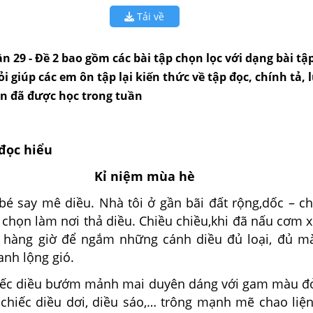
Tải về
ần 29 - Đề 2 bao gồm các bài tập chọn lọc với dạng bài tậ
hỏi giúp các em ôn tập lại kiến thức về tập đọc, chính tả, 
ăn đã được học trong tuần
 đọc hiểu
Kỉ niệm mùa hè
 bé say mê diều. Nhà tôi ở gần bãi đất rộng,dốc – c
 chọn làm nơi thả diều. Chiều chiều,khi đã nấu cơm x
 hàng giờ để ngắm những cánh diều đủ loại, đủ m
anh lộng gió.
ếc diều bướm mảnh mai duyên dáng với gam màu đỏ
 chiếc diều dơi, diều sáo,… trông mạnh mẽ chao liện