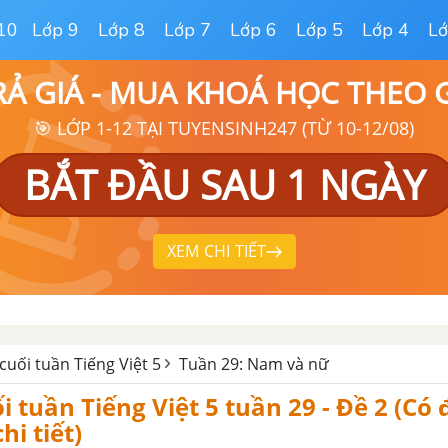
10
Lớp 9
Lớp 8
Lớp 7
Lớp 6
Lớp 5
Lớp 4
Lớ
RẢ GIÁ - MUA KHOÁ HỌC THEO
🎯 LỚP 1-12 TẠI TUYENSINH247 (TỪ 10-12/08)
BẮT ĐẦU SAU 1 NGÀY
XEM CHI TIẾT
cuối tuần Tiếng Việt 5
Tuần 29: Nam và nữ
i tuần Tiếng Việt 5 tuần 29 - Đề 2 (Có
chi tiết)