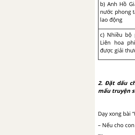
b) Anh Hồ Gi
nước phong t
lao động
c) Nhiều bộ 
Liên hoa ph
được giải th
2. Đặt dấu 
mẩu truyện s
Dạy xong bài “
– Nếu cho con