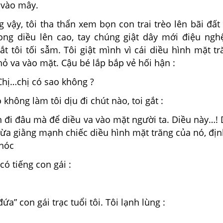
 vào mây.
 vậy, tôi tha thẩn xem bọn con trai trèo lên bãi đất
ng diều lên cao, tay chúng giật dây mới điệu ngh
t tôi tối sẫm. Tôi giật mình vì cái diều hình mặt t
ỏ va vào mặt. Cậu bé lắp bắp vẻ hối hận :
Chị…chị có sao không ?
 không làm tôi dịu đi chút nào, toi gắt :
n đi đâu mà để diều va vào mặt người ta. Diều này…!
 vừa giằng mạnh chiếc diều hình mặt trăng của nó, địn
khóc
có tiếng con gái :
đứa” con gái trạc tuổi tôi. Tôi lạnh lùng :