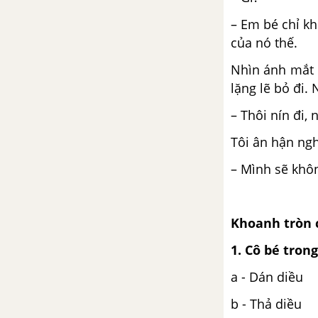
– Em bé chỉ k
Bài tập cuối tuần 34 - Đề 2
của nó thế.
Tuần 35: Ôn tập cuối học kì 2
Nhìn ánh mắt bạ
lặng lẽ bỏ đi.
Bài tập cuối tuần 35 - Đề 1
– Thôi nín đi,
Bài tập cuối tuần 35 - Đề 2
Tôi ân hận ngh
– Mình sẽ khô
Khoanh tròn c
1. Cô bé tron
a - Dán diều
b - Thả diều