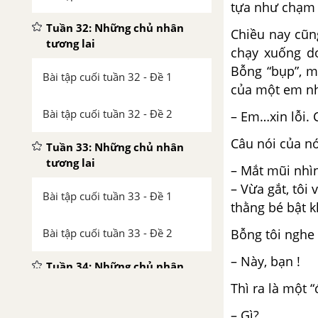
tựa như chạm
Tuần 32: Những chủ nhân
Chiều nay cũng
tương lai
chạy xuống do
Bỗng “bụp”, mắ
Bài tập cuối tuần 32 - Đề 1
của một em nh
Bài tập cuối tuần 32 - Đề 2
– Em…xin lỗi. 
Câu nói của nó
Tuần 33: Những chủ nhân
tương lai
– Mắt mũi nhì
– Vừa gắt, tôi
Bài tập cuối tuần 33 - Đề 1
thằng bé bật 
Bài tập cuối tuần 33 - Đề 2
Bỗng tôi nghe 
– Này, bạn !
Tuần 34: Những chủ nhân
tương lai
Thì ra là một “
– Gì?
Bài tập cuối tuần 34 - Đề 1