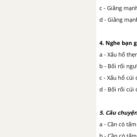
c - Giằng mạn
d - Giằng mạn
4. Nghe bạn g
a - Xấu hổ thẹ
b - Bối rối ng
c - Xấu hổ cúi 
d - Bối rối cúi
5. Câu chuyện
a - Cần có tấm
b - Cần có tấm