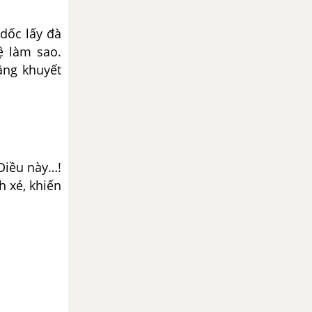
 dốc lấy đà
ệ làm sao.
răng khuyết
 Diều này…!
h xé, khiến