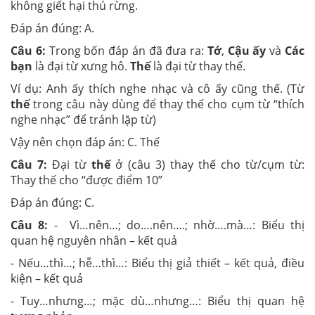
không giết hại thú rừng.
Đáp án đúng: A.
Câu 6:
Trong bốn đáp án đã đưa ra:
Tớ
,
Cậu ấy
và
Các
bạn
là đại từ xưng hô.
Thế
là đại từ thay thế.
Ví dụ: Anh ấy thích nghe nhạc và cô ấy cũng thế. (Từ
thế
trong câu này dùng để thay thế cho cụm từ “thích
nghe nhạc” để tránh lặp từ)
Vậy nên chọn đáp án: C.
Thế
Câu 7:
Đại từ
thế
ở (câu 3) thay thế cho từ/cụm từ:
Thay thế cho “được điểm 10”
Đáp án đúng: C.
Câu 8:
- Vì…nên…; do….nên….; nhờ….mà…: Biểu thị
quan hệ nguyên nhân – kết quả
- Nếu…thì…; hễ…thì…: Biểu thị giả thiết – kết quả, điều
kiện – kết quả
- Tuy…nhưng…; mặc dù…nhưng…: Biểu thị quan hệ