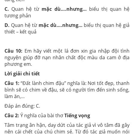
C.
Quan hệ từ
mặc dù….nhưng…
biểu thị quan hệ
tương phản
D.
Quan hệ từ
mặc dù….nhưng…
biểu thị quan hệ giả
thiết – kết quả
Câu 10:
Em hãy viết một lá đơn xin gia nhập đội tình
nguyện giúp đỡ nạn nhân chất độc màu da cam ở địa
phương em.
Lời giải chi tiết
Câu 1:
“Đất lành chim đậu” nghĩa là: Nơi tốt đẹp, thanh
bình sẽ có chim về đậu, sẽ có người tìm đến sinh sống,
làm ăn,…
Đáp án đúng: C.
Câu 2:
Ý nghĩa của bài thơ
Tiếng vọng
Tâm trạng ân hận, day dứt của tác giả vì vô tâm đã gây
nên cái chết của chú chim sẻ. Từ đó tác giả muốn nói