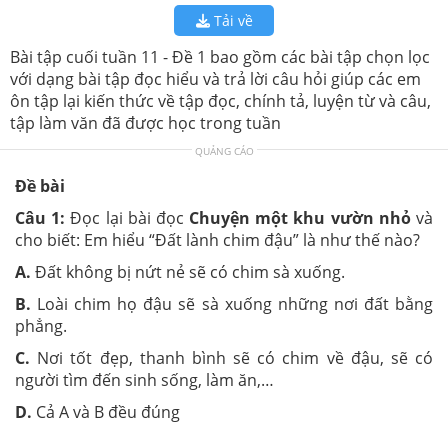
Tải về
Bài tập cuối tuần 11 - Đề 1 bao gồm các bài tập chọn lọc
với dạng bài tập đọc hiểu và trả lời câu hỏi giúp các em
ôn tập lại kiến thức về tập đọc, chính tả, luyện từ và câu,
tập làm văn đã được học trong tuần
QUẢNG CÁO
Đề bài
Câu 1:
Đọc lại bài đọc
Chuyện một khu vườn nhỏ
và
cho biết: Em hiểu “Đất lành chim đậu” là như thế nào?
A.
Đất không bị nứt nẻ sẽ có chim sà xuống.
B.
Loài chim họ đậu sẽ sà xuống những nơi đất bằng
phẳng.
C.
Nơi tốt đẹp, thanh bình sẽ có chim về đậu, sẽ có
người tìm đến sinh sống, làm ăn,…
D.
Cả A và B đều đúng