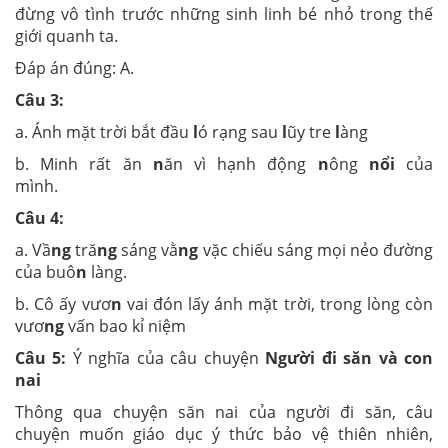
đừng vô tình trước những sinh linh bé nhỏ trong thế
giới quanh ta.
Đáp án đúng: A.
Câu 3:
a. Ánh mặt trời bắt đầu
l
ó rạng sau
l
ũy tre
l
àng
b. Minh rất ăn
n
ăn vì hạnh động
n
ông
nổi
của
mình.
Câu 4:
a. Vầ
ng
tră
ng
sáng vằ
ng
vặc chiếu sáng mọi nẻo đường
của buô
n
làng.
b. Cô ấy vươ
n
vai đón lấy ánh mặt trời, trong lòng còn
vươ
ng
vấn bao kỉ niệm
Câu 5:
Ý nghĩa của câu chuyện
Người đi săn và con
nai
Thông qua chuyện săn nai của người đi săn, câu
chuyện muốn giáo dục ý thức bảo vệ thiên nhiên,