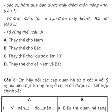
- Bắc ơi, hôm qua bạn được mấy điểm môn tiếng Anh.
(câu 1)
- Tớ được điểm 10, còn cậu được mấy điểm? – Bắc nói
(câu 2)
- Tớ cũng thế. (câu 3)
A.
Thay thế cho Nam
B.
Thay thế cho Bắc
C.
Thay thế cho “được điểm 10”
D.
Thay thế cho cả Nam và Bắc
Câu 8:
Em hãy nối các cặp quan hệ từ ở cột A với ý
nghĩa biểu đạt tương ứng ở cột B để được các kết hợp
chính xác
A
B
1. Vì…nên…; do….nên….;
a. Biểu thị quan hệ tăng