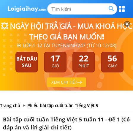
💥 NGÀY HỘI TRẢ GIÁ - MUA KHOÁ HỌC
THEO GIÁ BẠN MUỐN❗
🎯 LỚP 1-12 TẠI TUYENSINH247 (TỪ 10-12/08)
17
22
56
BẮT ĐẦU
SAU
GIỜ
PHÚT
GIÂY
XEM CHI TIẾT
Trang chủ
Phiếu bài tập cuối tuần Tiếng Việt 5
Bài tập cuối tuần Tiếng Việt 5 tuần 11 - Đề 1 (Có
đáp án và lời giải chi tiết)