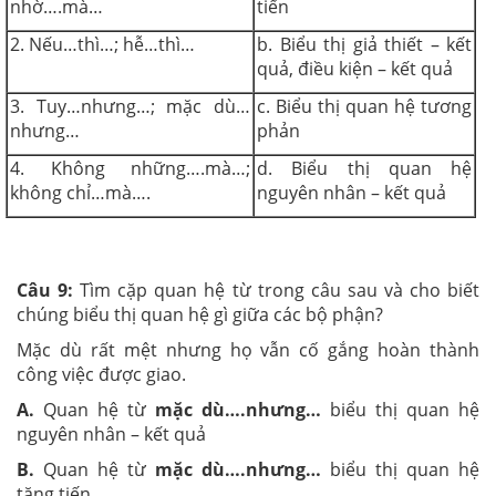
nhờ….mà…
tiến
2. Nếu…thì…; hễ…thì…
b. Biểu thị giả thiết – kết
quả, điều kiện – kết quả
3. Tuy…nhưng…; mặc dù…
c. Biểu thị quan hệ tương
nhưng…
phản
4. Không những….mà…;
d. Biểu thị quan hệ
không chỉ…mà….
nguyên nhân – kết quả
Câu 9:
Tìm cặp quan hệ từ trong câu sau và cho biết
chúng biểu thị quan hệ gì giữa các bộ phận?
Mặc dù rất mệt nhưng họ vẫn cố gắng hoàn thành
công việc được giao.
A.
Quan hệ từ
mặc dù….nhưng…
biểu thị quan hệ
nguyên nhân – kết quả
B.
Quan hệ từ
mặc dù….nhưng…
biểu thị quan hệ
tăng tiến