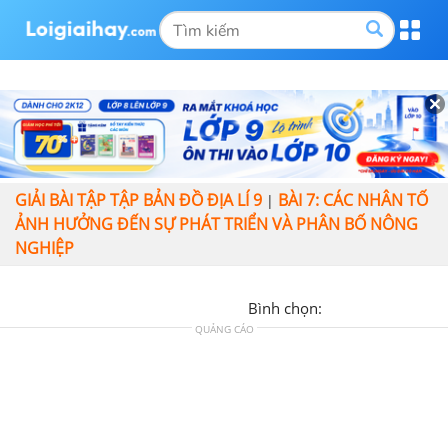
GIẢI BÀI TẬP TẬP BẢN ĐỒ ĐỊA LÍ 9
BÀI 7: CÁC NHÂN TỐ
|
ẢNH HƯỞNG ĐẾN SỰ PHÁT TRIỂN VÀ PHÂN BỐ NÔNG
NGHIỆP
Bình chọn:
QUẢNG CÁO