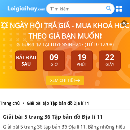
💥 NGÀY HỘI TRẢ GIÁ - MUA KHOÁ HỌC
THEO GIÁ BẠN MUỐN❗
🎯 LỚP 1-12 TẠI TUYENSINH247 (TỪ 10-12/08)
09
19
22
BẮT ĐẦU
SAU
GIỜ
PHÚT
GIÂY
XEM CHI TIẾT
Trang chủ
Giải bài tập Tập bản đồ Địa lí 11
Giải bài 5 trang 36 Tập bản đồ Địa lí 11
Giải bài 5 trang 36 tập bản đồ Địa lí 11, Bằng những hiểu