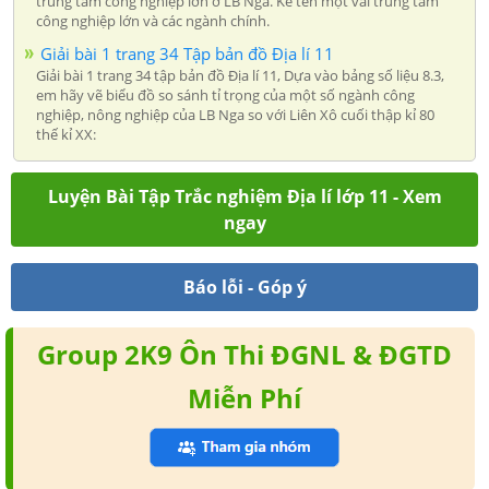
trung tâm công nghiệp lớn ở LB Nga. Kể tên một vài trung tâm
công nghiệp lớn và các ngành chính.
Giải bài 1 trang 34 Tập bản đồ Địa lí 11
Giải bài 1 trang 34 tập bản đồ Địa lí 11, Dựa vào bảng số liệu 8.3,
em hãy vẽ biểu đồ so sánh tỉ trọng của một số ngành công
nghiệp, nông nghiệp của LB Nga so với Liên Xô cuối thập kỉ 80
thế kỉ XX:
Luyện Bài Tập Trắc nghiệm Địa lí lớp 11 - Xem
ngay
Báo lỗi - Góp ý
Group 2K9 Ôn Thi ĐGNL & ĐGTD
Miễn Phí