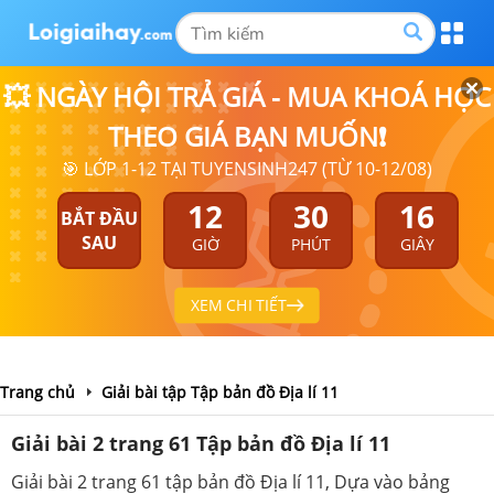
💥 NGÀY HỘI TRẢ GIÁ - MUA KHOÁ HỌC
THEO GIÁ BẠN MUỐN❗
🎯 LỚP 1-12 TẠI TUYENSINH247 (TỪ 10-12/08)
12
30
16
BẮT ĐẦU
SAU
GIỜ
PHÚT
GIÂY
XEM CHI TIẾT
Trang chủ
Giải bài tập Tập bản đồ Địa lí 11
Giải bài 2 trang 61 Tập bản đồ Địa lí 11
Giải bài 2 trang 61 tập bản đồ Địa lí 11, Dựa vào bảng