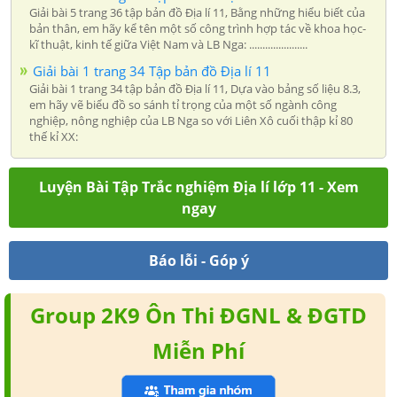
Giải bài 5 trang 36 tập bản đồ Địa lí 11, Bằng những hiểu biết của
bản thân, em hãy kể tên một số công trình hợp tác về khoa học-
kĩ thuật, kinh tế giữa Việt Nam và LB Nga: ......................
Giải bài 1 trang 34 Tập bản đồ Địa lí 11
Giải bài 1 trang 34 tập bản đồ Địa lí 11, Dựa vào bảng số liệu 8.3,
em hãy vẽ biểu đồ so sánh tỉ trọng của một số ngành công
nghiệp, nông nghiệp của LB Nga so với Liên Xô cuối thập kỉ 80
thế kỉ XX:
Luyện Bài Tập Trắc nghiệm Địa lí lớp 11 - Xem
ngay
Báo lỗi - Góp ý
Group 2K9 Ôn Thi ĐGNL & ĐGTD
Miễn Phí