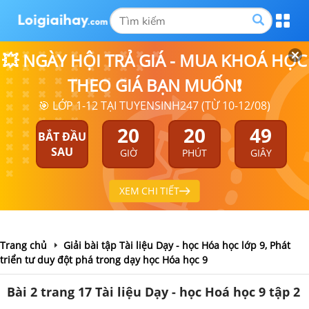
💥 NGÀY HỘI TRẢ GIÁ - MUA KHOÁ HỌC
THEO GIÁ BẠN MUỐN❗
🎯 LỚP 1-12 TẠI TUYENSINH247 (TỪ 10-12/08)
20
20
49
BẮT ĐẦU
SAU
GIỜ
PHÚT
GIÂY
XEM CHI TIẾT
Trang chủ
Giải bài tập Tài liệu Dạy - học Hóa học lớp 9, Phát
triển tư duy đột phá trong dạy học Hóa học 9
Bài 2 trang 17 Tài liệu Dạy - học Hoá học 9 tập 2