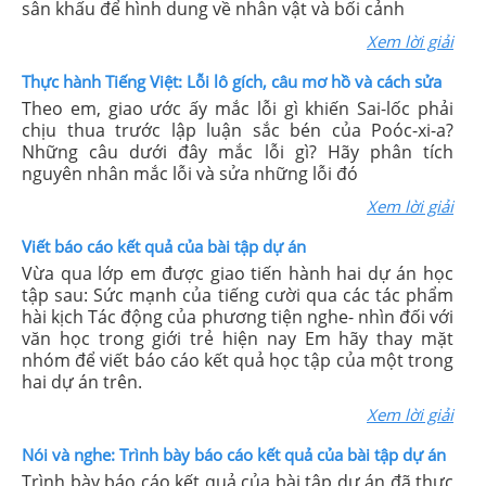
sân khấu để hình dung về nhân vật và bối cảnh
Xem lời giải
Thực hành Tiếng Việt: Lỗi lô gích, câu mơ hồ và cách sửa
Theo em, giao ước ấy mắc lỗi gì khiến Sai-lốc phải
chịu thua trước lập luận sắc bén của Poóc-xi-a?
Những câu dưới đây mắc lỗi gì? Hãy phân tích
nguyên nhân mắc lỗi và sửa những lỗi đó
Xem lời giải
Viết báo cáo kết quả của bài tập dự án
Vừa qua lớp em được giao tiến hành hai dự án học
tập sau: Sức mạnh của tiếng cười qua các tác phẩm
hài kịch Tác động của phương tiện nghe- nhìn đối với
văn học trong giới trẻ hiện nay Em hãy thay mặt
nhóm để viết báo cáo kết quả học tập của một trong
hai dự án trên.
Xem lời giải
Nói và nghe: Trình bày báo cáo kết quả của bài tập dự án
Trình bày báo cáo kết quả của bài tập dự án đã thực