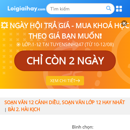
💥 NGÀY HỘI TRẢ GIÁ - MUA KHOÁ HỌC
THEO GIÁ BẠN MUỐN❗
🎯 LỚP 1-12 TẠI TUYENSINH247 (TỪ 10-12/08)
CHỈ CÒN 2 NGÀY
XEM CHI TIẾT
SOẠN VĂN 12 CÁNH DIỀU, SOẠN VĂN LỚP 12 HAY NHẤT
BÀI 2. HÀI KỊCH
|
Bình chọn: