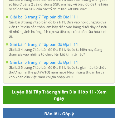
số liệu ở bảng 2 và nội dung SGK, em hãy vẽ biểu đồ để thể hiện
rõ số dân và GDP của các tổ chức liên kết khu vực:
Giải bài 3 trang 7 Tập bản đồ Địa lí 11
Giải bài 3 trang 7 tập bản đồ Địa lí 11, Dựa vào nội dung SGK và
kiến thức của bản thân, em hãy điền vào bảng dưới đây để nêu
rõ những ảnh hưởng tích cực và tiêu cực của toàn cầu hóa kinh
tế.
Giải bài 4 trang 7 Tập bản đồ Địa lí 11
Giải bài 4 trang 7 tập bản đồ Địa lí 11, Nước ta hiện nay đang
tham gia vào những tổ chức liên kết kinh tế nào?
Giải bài 5 trang 7 Tập bản đồ Địa lí 11
Giải bài 5 trang 7 tập bản đồ Địa lí 11, Nước ta gia nhập tổ chức
thương mại thế giới (WTO) năm nào? Nêu những thuận lợi và
khó khăn của Việt Nam khi gia nhập WTO.
Luyện Bài Tập Trắc nghiệm Địa lí lớp 11 - Xem
ngay
Báo lỗi - Góp ý