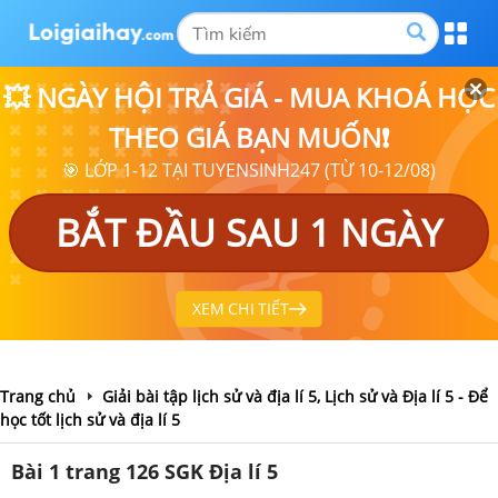
💥 NGÀY HỘI TRẢ GIÁ - MUA KHOÁ HỌC
THEO GIÁ BẠN MUỐN❗
🎯 LỚP 1-12 TẠI TUYENSINH247 (TỪ 10-12/08)
BẮT ĐẦU SAU 1 NGÀY
XEM CHI TIẾT
Trang chủ
Giải bài tập lịch sử và địa lí 5, Lịch sử và Địa lí 5 - Để
học tốt lịch sử và địa lí 5
Bài 1 trang 126 SGK Địa lí 5