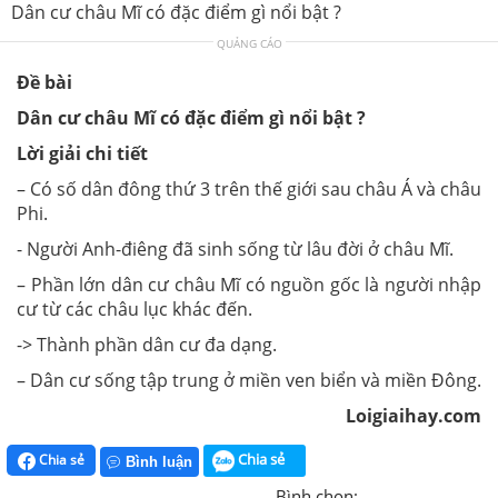
Dân cư châu Mĩ có đặc điểm gì nổi bật ?
QUẢNG CÁO
Đề bài
Dân cư châu Mĩ có đặc điểm gì nổi bật ?
Lời giải chi tiết
– Có số dân đông thứ 3 trên thế giới sau châu Á và châu
Phi.
- Người Anh-điêng đã sinh sống từ lâu đời ở châu Mĩ.
– Phần lớn dân cư châu Mĩ có nguồn gốc là người nhập
cư từ các châu lục khác đến.
-> Thành phần dân cư đa dạng.
– Dân cư sống tập trung ở miền ven biển và miền Đông.
Loigiaihay.com
Chia sẻ
Chia sẻ
Bình luận
Bình chọn: