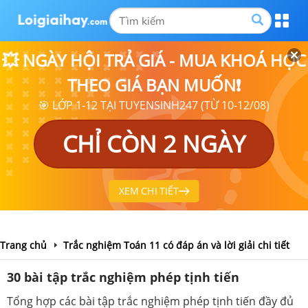
💥 NGÀY HỘI TRẢ GIÁ - MUA KHOÁ HỌC
THEO GIÁ BẠN MUỐN❗
🎯 LỚP 1-12 TẠI TUYENSINH247 (TỪ 10-12/08)
CHỈ CÒN 2 NGÀY
XEM CHI TIẾT
Trang chủ
Trắc nghiệm Toán 11 có đáp án và lời giải chi tiết
30 bài tập trắc nghiệm phép tịnh tiến
Tổng hợp các bài tập trắc nghiệm phép tịnh tiến đầy đủ