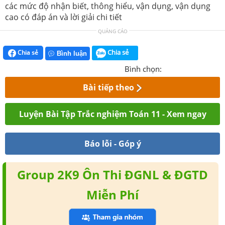
các mức độ nhận biết, thông hiểu, vận dụng, vận dụng
cao có đáp án và lời giải chi tiết
QUẢNG CÁO
Chia sẻ
Chia sẻ
Bình luận
Bình chọn:
Bài tiếp theo
Luyện Bài Tập Trắc nghiệm Toán 11 - Xem ngay
Báo lỗi - Góp ý
Group 2K9 Ôn Thi ĐGNL & ĐGTD
Miễn Phí