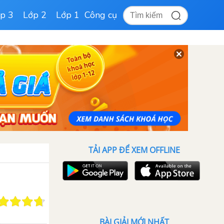
p 3
Lớp 2
Lớp 1
Công cụ
TẢI APP ĐỂ XEM OFFLINE
BÀI GIẢI MỚI NHẤT