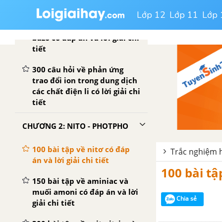
Lớp 12
Lớp 11
Lớp 
300 bài tập về sự điện li của
nước, pH, chất chỉ thị axit -
bazo có đáp án và lời giải chi
tiết
300 câu hỏi về phản ứng
trao đổi ion trong dung dịch
các chất điện li có lời giải chi
tiết
CHƯƠNG 2: NITO - PHOTPHO
100 bài tập về nitơ có đáp
Trắc nghiệm hó
án và lời giải chi tiết
100 bài tậ
150 bài tập về aminiac và
muối amoni có đáp án và lời
Chia sẻ
giải chi tiết