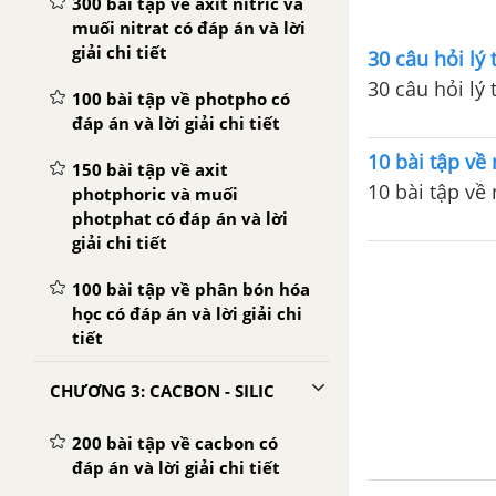
300 bài tập về axit nitric và
muối nitrat có đáp án và lời
giải chi tiết
30 câu hỏi lý 
30 câu hỏi lý 
100 bài tập về photpho có
đáp án và lời giải chi tiết
10 bài tập về 
150 bài tập về axit
10 bài tập về 
photphoric và muối
photphat có đáp án và lời
giải chi tiết
100 bài tập về phân bón hóa
học có đáp án và lời giải chi
tiết
CHƯƠNG 3: CACBON - SILIC
200 bài tập về cacbon có
đáp án và lời giải chi tiết