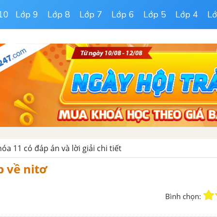
10
Lớp 9
Lớp 8
Lớp 7
Lớp 6
Lớp 5
Lớp 4
Lớ
a 11 có đáp án và lời giải chi tiết
p về nitơ
Bình chọn: