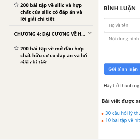
200 bài tập về silic và hợp
BÌNH LUẬN
chất của silic có đáp án và
lời giải chi tiết
CHƯƠNG 4: ĐẠI CƯƠNG VỀ HÓA HỌC HỮU CƠ
200 bài tập về mở đầu hợp
chất hữu cơ có đáp án và lời
giải chi tiết
Gửi bình luận
200 bài tập về cấu trúc phân
tử hợp chất hữu cơ có đáp
Hãy trở thành ng
án và lời giải chi tiết
Bài viết được 
100 bài tập về phản ứng hữu
cơ có đáp án và lời giải chi
30 câu hỏi lý thu
tiết
10 bài tập về nit