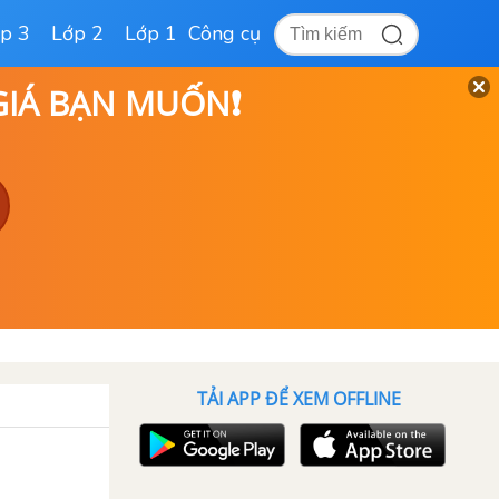
p 3
Lớp 2
Lớp 1
Công cụ
 GIÁ BẠN MUỐN❗
TẢI APP ĐỂ XEM OFFLINE