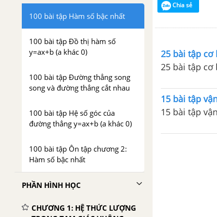
Chia sẻ
100 bài tập Hàm số bậc nhất
100 bài tập Đồ thị hàm số
y=ax+b (a khác 0)
25 bài tập cơ
25 bài tập cơ 
100 bài tập Đường thẳng song
song và đường thẳng cắt nhau
15 bài tập vậ
15 bài tập vậ
100 bài tập Hệ số góc của
đường thẳng y=ax+b (a khác 0)
100 bài tập Ôn tập chương 2:
Hàm số bậc nhất
PHẦN HÌNH HỌC
CHƯƠNG 1: HỆ THỨC LƯỢNG