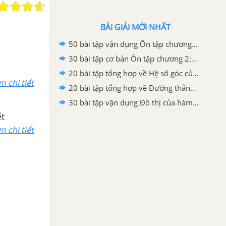
BÀI GIẢI MỚI NHẤT
50 bài tập vận dụng Ôn tập chương 2: Hàm số bậc nhất
30 bài tập cơ bản Ôn tập chương 2: Hàm số bậc nhất
20 bài tập tổng hợp về Hệ số góc của đường thẳng y=ax+b (a khác 0)
m chi tiết
20 bài tập tổng hợp về Đường thẳng song song và đường thẳng cắt nhau
30 bài tập vận dụng Đồ thị của hàm số y=ax+b (a khác 0)
ết
m chi tiết