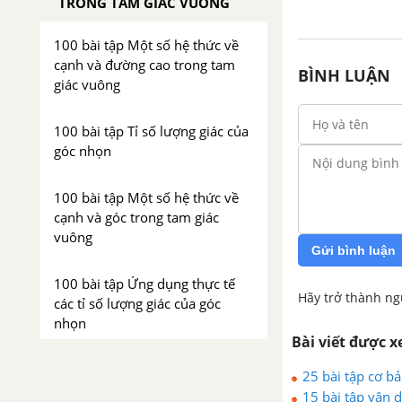
TRONG TAM GIÁC VUÔNG
100 bài tập Một số hệ thức về
cạnh và đường cao trong tam
BÌNH LUẬN
giác vuông
100 bài tập Tỉ số lượng giác của
góc nhọn
100 bài tập Một số hệ thức về
cạnh và góc trong tam giác
vuông
Gửi bình luận
100 bài tập Ứng dụng thực tế
Hãy trở thành ng
các tỉ số lượng giác của góc
nhọn
Bài viết được 
100 bài tập ôn tập chương 1: Hệ
25 bài tập cơ b
thức lượng trong tam giác
15 bài tập vận 