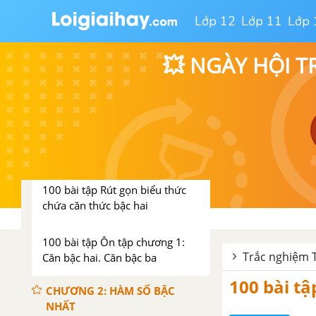
CĂN BẬC BA
Lớp 12
Lớp 11
Lớp 
100 bài tập Căn thức bậc hai
💥 NGÀY HỘI T
100 bài tập Liên hệ giữa phép
nhân, phép chia và phép khai
phương
100 bài tập Biến đổi đơn giản
biểu thức chứa căn thức bậc hai
100 bài tập Rút gọn biểu thức
chứa căn thức bậc hai
100 bài tập Ôn tập chương 1:
Trắc nghiệm To
Căn bậc hai. Căn bậc ba
100 bài t
CHƯƠNG 2: HÀM SỐ BẬC
NHẤT