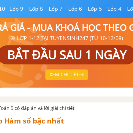
10
Lớp 9
Lớp 8
Lớp 7
Lớp 6
Lớp 5
Lớp 4
Lớ
RẢ GIÁ - MUA KHOÁ HỌC THEO
🎯 LỚP 1-12 TẠI TUYENSINH247 (TỪ 10-12/08)
BẮT ĐẦU SAU 1 NGÀY
XEM CHI TIẾT
án 9 có đáp án và lời giải chi tiết
ập Hàm số bậc nhất