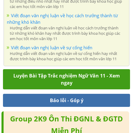
từ những điều nhỏ nhặt hay nhất được trình bày khoa học giúp
các em học tốt môn văn lớp 11
Viết đoạn văn nghị luận về học cách trưởng thành từ
những khó khăn
Hướng dẫn viết đoạn văn nghị luận về học cách trưởng thành
từ những khó khăn hay nhất được trình bày khoa học giúp các
em học tốt môn văn lớp 11
Viết đoạn văn nghị luận về sự cống hiến
Hướng dẫn viết đoạn văn nghị luận về sự cống hiến hay nhất
được trình bày khoa học giúp các em học tốt môn văn lớp 11
Luyện Bài Tập Trắc nghiệm Ngữ Văn 11 - Xem
ngay
Báo lỗi - Góp ý
Group 2K9 Ôn Thi ĐGNL & ĐGTD
Miễn Phí