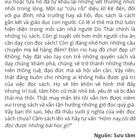
vui hoặc tựa hồ đã tự khâu lại những vết thương nhức
nhối trong lòng. Một sự “cứu rỗi” diệu kì! Kế đến, đối
với gia đình, nhà trường hay xã hội, đọc sách là cách
gắn kết và giáo dục con người. Có lẽ vì thế mà thứ luôn
hiện diện trong mỗi căn nhà người Do Thái chính là
những tủ sách. Còn gì tuyệt vời hơn một người cha ân
cần dạy con đọc sách? Còn gì đáng nhớ hơn những câu
chuyện mẹ kể hằng đêm? Đòn roi hay đồ chơi đẹp ư?
Không, hãy đặt vào tay con trẻ những quyển sách và
dạy chúng khám phá, chúng sẽ trở thành những thiếu
niên thông tuệ, đạo đức mà xã hội vẫn cần. Vậy nên,
thật đáng buồn cho những ai không hiểu được giá trị
của việc đọc sách. Họ sẽ lớn khôn về hình thể đấy
nhưng trí tuệ, tâm hồn cứ mãi nhỏ bé, yếu ớt và bị đào
thải mà thôi. Thật may mắn khi tôi vẫn tìm được niềm
vui trong sách và vẫn tận hưởng những giờ đọc quý giá.
Vậy bạn thì sao, liệu đã thấu suốt ý nghĩa của việc đọc
sách chưa? Cầm sách lên và hãy tự vấn
“Hôm nay,tôi đã
đọc được những bài học gì?”
Nguồn: Sưu tầm