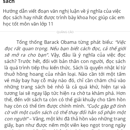
sách
Hướng dẫn viết đoạn văn nghị luận về ý nghĩa của việc
đọc sách hay nhất được trình bày khoa học giúp các em
học tốt môn văn lớp 11
QUẢNG CÁO
Tổng thống Barack Obama từng phát biểu:
“Việc
đọc rất quan trọng. Nếu bạn biết cách đọc, cả thế giới
sẽ mở ra cho bạn”.
Vậy, đâu là ý nghĩa của việc đọc
sách? Trước hết, đối với bản thân con người, đọc sách
là quá trình tiếp thu kiến thức. Sách là quyển nhật kí từ
thuở hồng hoang của nhân loại. Nào cần tới một tấm
vé máy bay hay cỗ máy nào đó, chỉ cần chăm chú vào
những trang sách bé nhỏ là cả quá khứ, hiện tại và
tương lai sẽ ngay lập tức hiện ra chờ ta khám phá. Hơn
thế, đến với sách ta còn có thể giải khuây cho tâm hồn
hay còn có thể tìm được chính mình.
“Cuộc gặp gỡ tình
cờ với một cuốn sách có thể thay đổi hẳn số phận một
con người”
– Vâng, một khi đã thả hồn vào những trang
giấy, bạn như được nếm một viên kẹo ngọt trong ngày