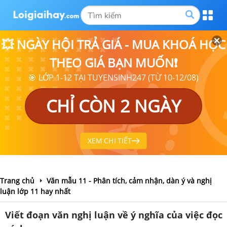
💥 NGÀY HỘI TRẢ GIÁ - MUA KHOÁ HỌC
THEO GIÁ BẠN MUỐN❗
🎯 LỚP 1-12 TẠI TUYENSINH247 (TỪ 10-12/08)
CHỈ CÒN 2 NGÀY
XEM CHI TIẾT
Trang chủ
Văn mẫu 11 - Phân tích, cảm nhận, dàn ý và nghị
luận lớp 11 hay nhất
Viết đoạn văn nghị luận về ý nghĩa của việc đọc