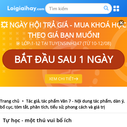
💥 NGÀY HỘI TRẢ GIÁ - MUA KHOÁ HỌC
THEO GIÁ BẠN MUỐN❗
🎯 LỚP 1-12 TẠI TUYENSINH247 (TỪ 10-12/08)
BẮT ĐẦU SAU 1 NGÀY
XEM CHI TIẾT
Trang chủ
Tác giả, tác phẩm Văn 7 - Nội dung tác phẩm, dàn ý,
bố cục, tóm tắt, phân tích, tiểu sử, phong cách và giá trị
Tự học - một thú vui bổ ích