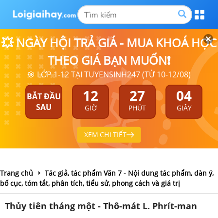
💥 NGÀY HỘI TRẢ GIÁ - MUA KHOÁ HỌC
THEO GIÁ BẠN MUỐN❗
🎯 LỚP 1-12 TẠI TUYENSINH247 (TỪ 10-12/08)
12
27
04
BẮT ĐẦU
SAU
GIỜ
PHÚT
GIÂY
XEM CHI TIẾT
Trang chủ
Tác giả, tác phẩm Văn 7 - Nội dung tác phẩm, dàn ý,
bố cục, tóm tắt, phân tích, tiểu sử, phong cách và giá trị
Thủy tiên tháng một - Thô-mát L. Phrít-man